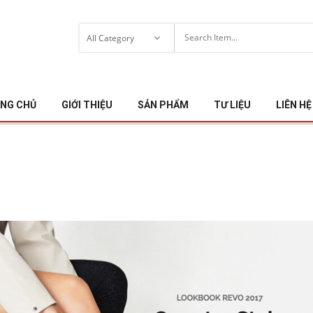
NG CHỦ
GIỚI THIỆU
SẢN PHẨM
TƯ LIỆU
LIÊN HỆ