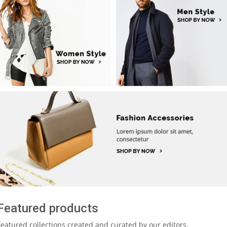
Featured products
Featured collections created and curated by our editors.