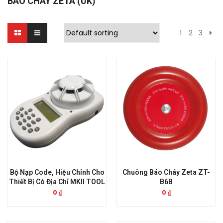
BÁO CHÁY ZETA (UK)
1
2
3
Bộ Nạp Code, Hiệu Chỉnh Cho
Chuông Báo Cháy Zeta ZT-
Thiết Bị Có Địa Chỉ MKII TOOL
B6B
0
₫
0
₫