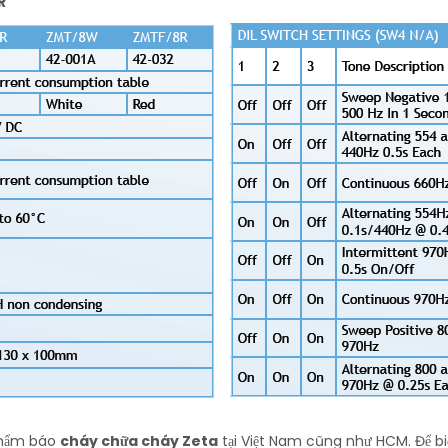
R
 phẩm báo
cháy chữa cháy Zeta
tại Việt Nam cũng như HCM. Để biế