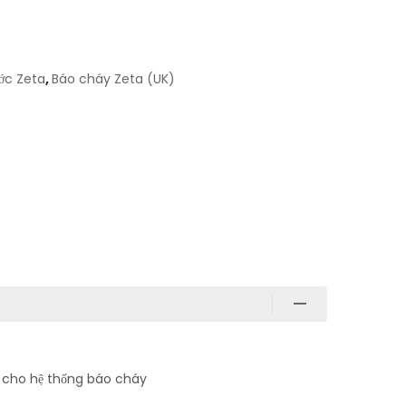
ớc Zeta
,
Báo cháy Zeta (UK)
áo cho hệ thống báo cháy