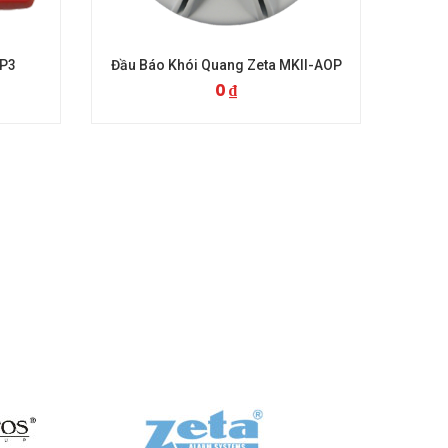
Khói Quang Zeta MKII-AOP
Module Giám Sát ZAI-MI
0
₫
0
₫