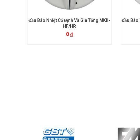
t Cố Định Và Gia Tăng MKII-
Đầu Báo Khói Và Nhiệt Kết Hợp Zeta
HF/HR
OH
0
₫
0
₫