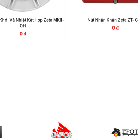
 MKII-
Nút Nhấn Khẩn Zeta ZT- CP3
Đầu Báo 
0
₫