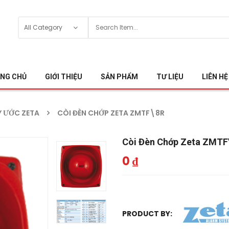
NG CHỦ
GIỚI THIỆU
SẢN PHẨM
TƯ LIỆU
LIÊN HỆ
 ƯỚC ZETA
CÒI ĐÈN CHỚP ZETA ZMTF\8R
Còi Đèn Chớp Zeta ZMTF
0
₫
PRODUCT BY: