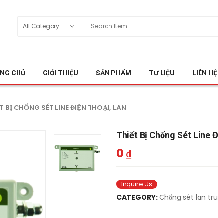
NG CHỦ
GIỚI THIỆU
SẢN PHẨM
TƯ LIỆU
LIÊN HỆ
T BỊ CHỐNG SÉT LINE ĐIỆN THOẠI, LAN
Thiết Bị Chống Sét Line 
0
₫
Inquire Us
CATEGORY:
Chống sét lan tru