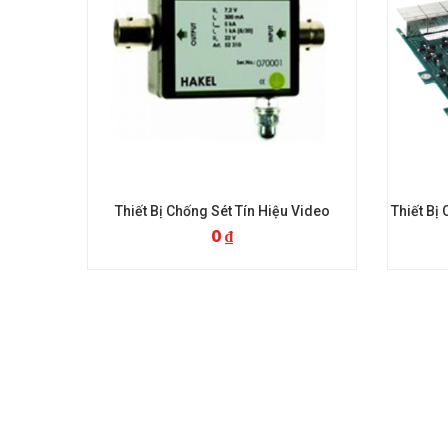
ét Tín Hiệu Video
Thiết Bị Chống Sét Đường Truyền Dữ Liệu
0
₫
0
₫