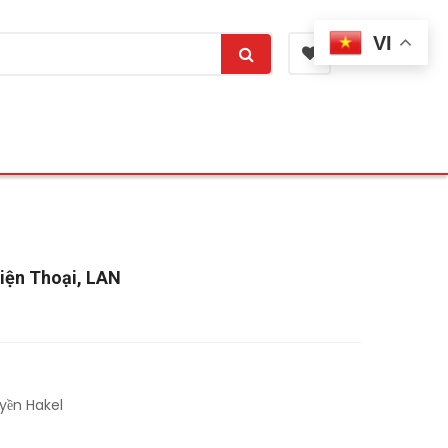
VI
Điện Thoại, LAN
yền Hakel