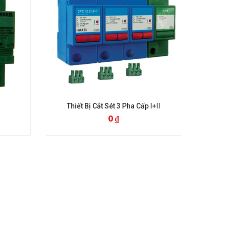
t 3 Pha Cấp I+II
Thiết Bị Cắt Sét 1 Pha Cấp I+II
0
₫
0
₫