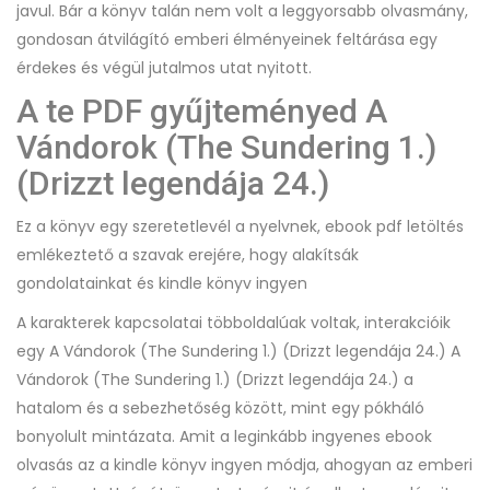
javul. Bár a könyv talán nem volt a leggyorsabb olvasmány,
gondosan átvilágító emberi élményeinek feltárása egy
érdekes és végül jutalmos utat nyitott.
A te PDF gyűjteményed A ​
Vándorok (The Sundering 1.)
(Drizzt legendája 24.)
Ez a könyv egy szeretetlevél a nyelvnek, ebook pdf letöltés
emlékeztető a szavak erejére, hogy alakítsák
gondolatainkat és kindle könyv ingyen
A karakterek kapcsolatai többoldalúak voltak, interakcióik
egy A ​Vándorok (The Sundering 1.) (Drizzt legendája 24.) A ​
Vándorok (The Sundering 1.) (Drizzt legendája 24.) a
hatalom és a sebezhetőség között, mint egy pókháló
bonyolult mintázata. Amit a leginkább ingyenes ebook
olvasás az a kindle könyv ingyen módja, ahogyan az emberi