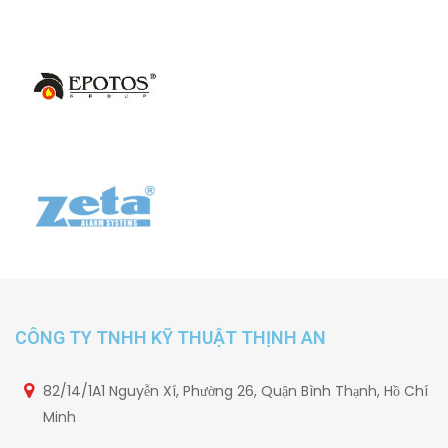
CÔNG TY TNHH KỸ THUẬT THỊNH AN
82/14/1A1 Nguyễn Xí, Phường 26, Quận Bình Thạnh, Hồ Chí
Minh