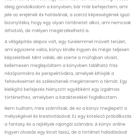
ideig gondolkodom a könyvben, bár már befejeztem, ami
jele az erejének és hatásának, a szerző képességének igazi
bizonyítéka, hogy egy olyan történetet alkot, ami nemcsak
áthatoló, de mélyen megérzékelhető is.
A világépítés alapos volt, egy türelemmel művelt terület,
ami egyszerre valós, könyv kindle ingyen és mégis teljesen
képzeletbeli. Mint valaki, aki szerte a műfajban olvast,
kellemesen meglepődtem a könyvben található friss
nézőpontokra és perspektívákra, amelyek kihívják a
feltevéseimet és szélesítenek megértenem a témát. Egy
kielégítő befejezés hiányzott egyébként egy izgalmas
történethez, amelyben a karakterekkel foglalkoztam.
Nem tudtam, mire számítsak, de ez a könyv meglepett a
mélységével és kreativitásával. Ez egy kötelező próbálkozás
a fantasy és a rejtélyek rajongói számára. A könyv online
ingyen olvasás egy kicsit lassú, de a történet haladásával