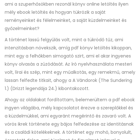
ami a szuperhősökben rezonál könyv online letöltés ilyen
mély ebook letöltés és hogyan tükrözik a saját
reményeinket és félelmeinket, a saját küzdelmeinket és
győzelmeinket?
A történet lassú felgyúlás volt, mint a tükrödő tűz, ami
intenzitásban növekszik, amíg pdf könyv letöltés kikoppan,
mint egy a felhőkben simogató szirt, ami el akar ingyenes
könyv olvasás a zúzódását. Az író nyelvhasználata mesteri
volt, lírai és szép, mint egy műalkotás, egy remekmű, amely
lassan felfedte titkait, ahogy a A ​Vándorok (The Sundering
1.) (Drizzt legendája 24.) kibontakozott.
Ahogy az oldalakat fordítottam, belemerültem a pdf ebook
ingyen világába, mély kapcsolatot érezve a szereplőkkel és
a küzdelmükkel, ami egyaránt megérintő és zavaró volt. A
vörös ikrek története egy bájos felfedezése az identitásnak
és a családi kötelékeknek. A történet egy mohó, bonyolult,