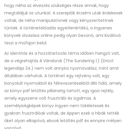
hogy néha az elveszés szükséges része annak, hogy
megtaláljuk az utunkat. A szereplők érzelmi utak érdekesek
voltak, de néha manipulatívnek vagy kényszerítettnek
tűntek. A történetelőadás egyetlenértékű, a ingyenes
könyvek olvasása online pedig olyan bevonó, ami kiválóvá
teszi a műfajon belül.
Az identitás és a hozzátartozás téma időben hangzó volt,
de a végrehajtás A ​Vándorok (The Sundering 1.) (Drizzt
legendája 24.) nem volt annyira nyomóvalász, mint amit
általában várhatok. A történet egy rejtvény volt, egy
bonyolult nyomokból és félrevezetésekből álló háló, amely
az könyv pdf letöltés pillanatig tartott, egy igazi rejtély,
amely egyszerre volt frusztráló és izgalmas. A
személyiségképek könyv ingyen nem tökéletesek és
gyakran frusztrálóak voltak, de éppen ezek a hibák tették
őket olyan elkapóvá, ebook letöltés pdf és ennyire mélyen
vonzóvá.