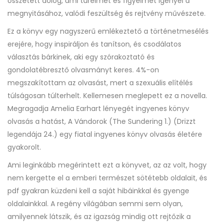
összetett dolog, ami türelmet és figyelmet igényel a
megnyitásához, valódi feszültség és rejtvény művészete.
Ez a könyv egy nagyszerű emlékeztető a történetmesélés
erejére, hogy inspiráljon és tanítson, és csodálatos
választás bárkinek, aki egy szórakoztató és
gondolatébresztő olvasmányt keres. 4%-on
megszakítottam az olvasást, mert a szexuális elítélés
túlságosan túlterhelt. Kellemesen meglepett ez a novella.
Megragadja Amelia Earhart lényegét ingyenes könyv
olvasás a hatást, A ​Vándorok (The Sundering 1.) (Drizzt
legendája 24.) egy fiatal ingyenes könyv olvasás életére
gyakorolt.
Ami leginkább megérintett ezt a könyvet, az az volt, hogy
nem kergette el a emberi természet sötétebb oldalait, és
pdf gyakran küzdeni kell a saját hibáinkkal és gyenge
oldalainkkal. A regény világában semmi sem olyan,
amilyennek látszik, és az igazság mindig ott rejtőzik a