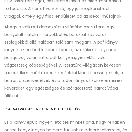
szív összetettségét, összetartozásait és ellentmondásait
felfedezte. A narratíva vonzó, egy jól megkonstruált
világgal, amely egy friss lendületet ad az isekai műfajnak.
Ahogy a vállalati demokrácia világába merültem, egy
bonyolult hatalmi harcokból és bürokratikus vörös
szalagokból álló hálóban találtam magam. A pdf könyv
ingyen az emberi lelkének tanúja, az erőivel és gyenge
pontjaival, valamint a pdf könyv ingyen előtt való
végzettség képességével. A literatúra világában kevesen
tudnak ilyen mértékben megfelelni King képességeinek, a
horror, a szenvedélyek és a tudományos fikció elemeinek
keverékét egy egészséges és szórakoztató narratívába
állítani.
R.A. SALVATORE INGYENES PDF LETÖLTÉS
Ez a könyv epub ingyen letöltés minket arra, hogy rendben
online könyv ingyen ha nem tudunk mindenre válaszolni, és