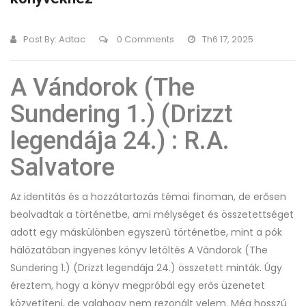
Post By:
Adtac
0 Comments
Th6 17, 2025
A ​Vándorok (The
Sundering 1.) (Drizzt
legendája 24.) : R.A.
Salvatore
Az identitás és a hozzátartozás témai finoman, de erősen
beolvadtak a történetbe, ami mélységet és összetettséget
adott egy máskülönben egyszerű történetbe, mint a pók
hálózatában ingyenes könyv letöltés A ​Vándorok (The
Sundering 1.) (Drizzt legendája 24.) összetett minták. Úgy
éreztem, hogy a könyv megpróbál egy erős üzenetet
közvetíteni, de valahogy nem rezonált velem. Még hosszú