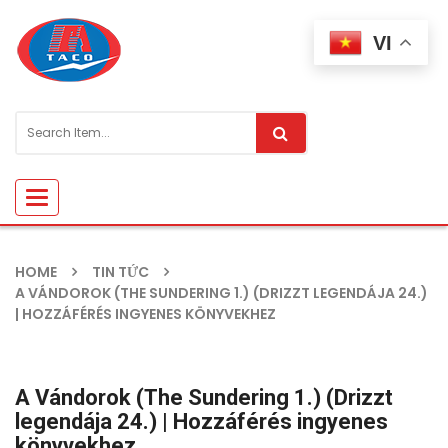
VI
Toggle
navigation
HOME
TIN TỨC
A ​VÁNDOROK (THE SUNDERING 1.) (DRIZZT LEGENDÁJA 24.)
| HOZZÁFÉRÉS INGYENES KÖNYVEKHEZ
A ​Vándorok (The Sundering 1.) (Drizzt
legendája 24.) | Hozzáférés ingyenes
könyvekhez