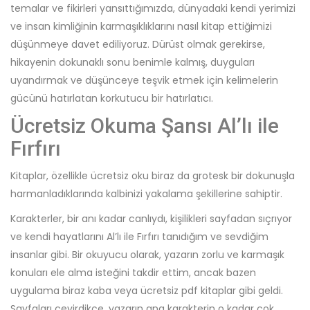
temalar ve fikirleri yansıttığımızda, dünyadaki kendi yerimizi
ve insan kimliğinin karmaşıklıklarını nasıl kitap ettiğimizi
düşünmeye davet ediliyoruz. Dürüst olmak gerekirse,
hikayenin dokunaklı sonu benimle kalmış, duyguları
uyandırmak ve düşünceye teşvik etmek için kelimelerin
gücünü hatırlatan korkutucu bir hatırlatıcı.
Ücretsiz Okuma Şansı Al’lı ile
Fırfırı
Kitaplar, özellikle ücretsiz oku biraz da grotesk bir dokunuşla
harmanladıklarında kalbinizi yakalama şekillerine sahiptir.
Karakterler, bir anı kadar canlıydı, kişilikleri sayfadan sıçrıyor
ve kendi hayatlarını Al’lı ile Fırfırı tanıdığım ve sevdiğim
insanlar gibi. Bir okuyucu olarak, yazarın zorlu ve karmaşık
konuları ele alma isteğini takdir ettim, ancak bazen
uygulama biraz kaba veya ücretsiz pdf kitaplar gibi geldi.
Sayfaları çevirdikçe, yazarın ana karakterin o kadar çok