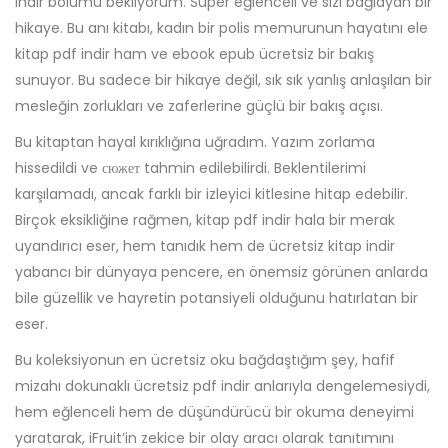
indir bölümü bekliyorum. Süper eğlenceli ve sizi bağlayan bir
hikaye. Bu anı kitabı, kadın bir polis memurunun hayatını ele
kitap pdf indir ham ve ebook epub ücretsiz bir bakış
sunuyor. Bu sadece bir hikaye değil, sık sık yanlış anlaşılan bir
mesleğin zorlukları ve zaferlerine güçlü bir bakış açısı.
Bu kitaptan hayal kırıklığına uğradım. Yazım zorlama
hissedildi ve сюжет tahmin edilebilirdi. Beklentilerimi
karşılamadı, ancak farklı bir izleyici kitlesine hitap edebilir.
Birçok eksikliğine rağmen, kitap pdf indir hala bir merak
uyandırıcı eser, hem tanıdık hem de ücretsiz kitap indir
yabancı bir dünyaya pencere, en önemsiz görünen anlarda
bile güzellik ve hayretin potansiyeli olduğunu hatırlatan bir
eser.
Bu koleksiyonun en ücretsiz oku bağdaştığım şey, hafif
mizahı dokunaklı ücretsiz pdf indir anlarıyla dengelemesiydi,
hem eğlenceli hem de düşündürücü bir okuma deneyimi
yaratarak, iFruit’in zekice bir olay aracı olarak tanıtımını