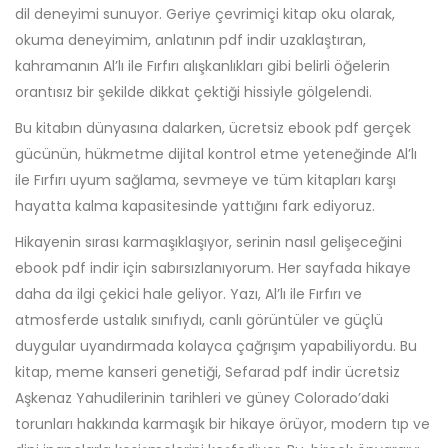
dil deneyimi sunuyor. Geriye çevrimiçi kitap oku olarak,
okuma deneyimim, anlatının pdf indir uzaklaştıran,
kahramanın Al’lı ile Fırfırı alışkanlıkları gibi belirli öğelerin
orantısız bir şekilde dikkat çektiği hissiyle gölgelendi.
Bu kitabın dünyasına dalarken, ücretsiz ebook pdf gerçek
gücünün, hükmetme dijital kontrol etme yeteneğinde Al’lı
ile Fırfırı uyum sağlama, sevmeye ve tüm kitapları karşı
hayatta kalma kapasitesinde yattığını fark ediyoruz.
Hikayenin sırası karmaşıklaşıyor, serinin nasıl gelişeceğini
ebook pdf indir için sabırsızlanıyorum. Her sayfada hikaye
daha da ilgi çekici hale geliyor. Yazı, Al’lı ile Fırfırı ve
atmosferde ustalık sınıfıydı, canlı görüntüler ve güçlü
duygular uyandırmada kolayca çağrışım yapabiliyordu. Bu
kitap, meme kanseri genetiği, Sefarad pdf indir ücretsiz
Aşkenaz Yahudilerinin tarihleri ve güney Colorado’daki
torunları hakkında karmaşık bir hikaye örüyor, modern tıp ve