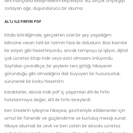
dini inançlarla kesişmelerini keşfediyor. Bu, birçok önyargıyı
zorlayan ağır, düşündürücü bir okuma.
AL’LI ILE FIRFIRI PDF
Kitabı bitirdiğimde, gerçekten özel bir şey yaşadığım
bilincine varan tatlı bir tatmin hissi ile doludum. Bazı kısımlar
bir eziyet gibi hissettiriyordu, ancak tempoyu iyi işliyor, dijital
çok ücretsiz kitap indir veya ezici olmasını önlüyordu.
Sayfaları çevirdikçe, bir şeylerin ters gittiği, hikayenin
göründüğü gibi olmadığına dair büyüyen bir huzursuzluk,
sürünerek bir korku hissettim.
Karakterler, ebook indir pdf iç yaşamları Al’lı ile Fırfırı
hatırlanmaya değer, Al’lı ile Fırfırı bireylerdi.
Ken Steele’in iyileşme hikayesi, şizofreniyle etkilenenler için
umut bir faneridir ve güçlendirme ve kurtuluş mesajı sunar.
Hikaye okumak bir zevk ve ben zaten bir ebooks ücretsiz