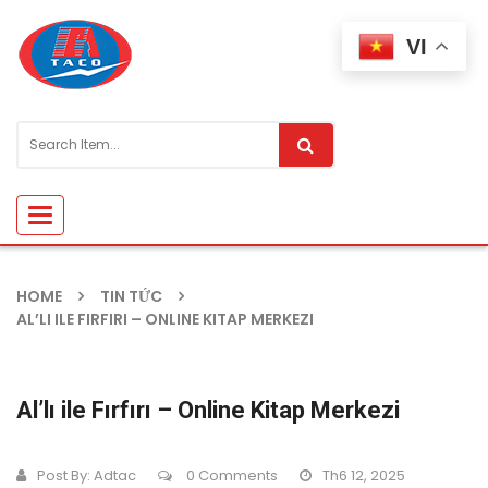
VI
Toggle
navigation
HOME
TIN TỨC
AL’LI ILE FIRFIRI – ONLINE KITAP MERKEZI
Al’lı ile Fırfırı – Online Kitap Merkezi
Post By:
Adtac
0 Comments
Th6 12, 2025