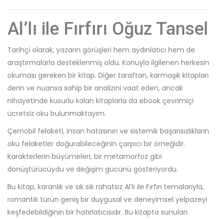
Al’lı ile Fırfırı Oğuz Tansel
Tarihçi olarak, yazarın görüşleri hem aydınlatıcı hem de
araştırmalarla desteklenmiş oldu. Konuyla ilgilenen herkesin
okuması gereken bir kitap. Diğer taraftan, karmaşık kitapları
derin ve nuansa sahip bir analizini vaat eden, ancak
nihayetinde kusurlu kalan kitaplarla da ebook çevrimiçi
ücretsiz oku bulunmaktayım.
Çernobil felaketi, insan hatasının ve sistemik başarısızlıkların
oku felaketler doğurabileceğinin çarpıcı bir örneğidir.
Karakterlerin büyümeleri, bir metamorfoz gibi
dönüştürücüydu ve değişim gücünü gösteriyordu.
Bu kitap, karanlık ve sık sık rahatsız Al’lı ile Fırfırı temalarıyla,
romantik türün geniş bir duygusal ve deneyimsel yelpazeyi
keşfedebildiğinin bir hatırlatıcısıdır. Bu kitapta sunulan