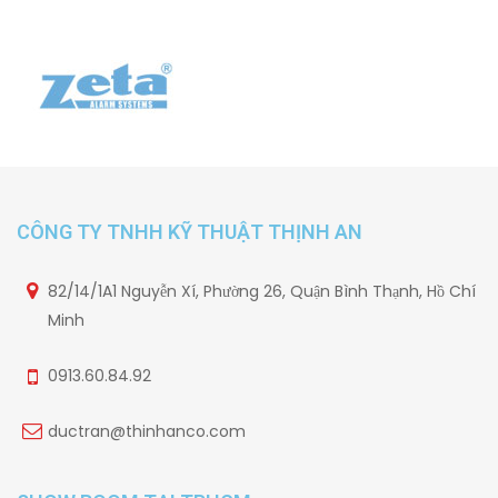
CÔNG TY TNHH KỸ THUẬT THỊNH AN
82/14/1A1 Nguyễn Xí, Phường 26, Quận Bình Thạnh, Hồ Chí
Minh
0913.60.84.92
ductran@thinhanco.com