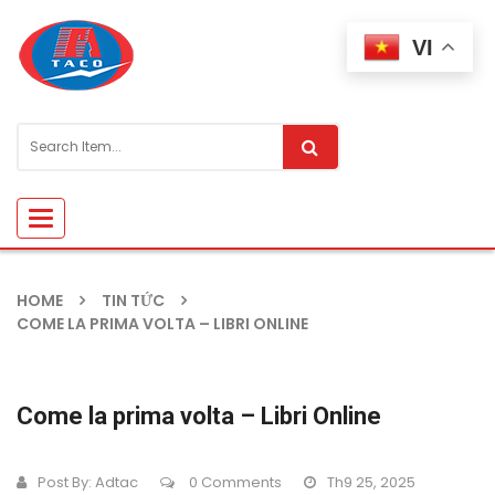
VI
Toggle
navigation
HOME
TIN TỨC
COME LA PRIMA VOLTA – LIBRI ONLINE
Come la prima volta – Libri Online
Post By:
Adtac
0 Comments
Th9 25, 2025