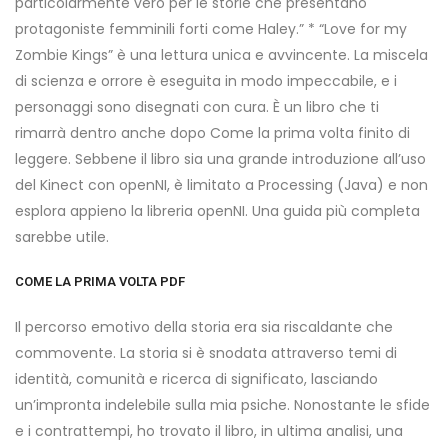
particolarmente vero per le storie che presentano
protagoniste femminili forti come Haley.” * “Love for my
Zombie Kings” è una lettura unica e avvincente. La miscela
di scienza e orrore è eseguita in modo impeccabile, e i
personaggi sono disegnati con cura. È un libro che ti
rimarrà dentro anche dopo Come la prima volta finito di
leggere. Sebbene il libro sia una grande introduzione all’uso
del Kinect con openNI, è limitato a Processing (Java) e non
esplora appieno la libreria openNI. Una guida più completa
sarebbe utile.
COME LA PRIMA VOLTA PDF
Il percorso emotivo della storia era sia riscaldante che
commovente. La storia si è snodata attraverso temi di
identità, comunità e ricerca di significato, lasciando
un’impronta indelebile sulla mia psiche. Nonostante le sfide
e i contrattempi, ho trovato il libro, in ultima analisi, una