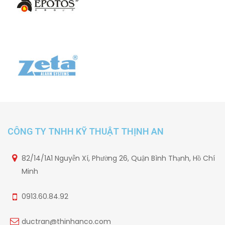
CÔNG TY TNHH KỸ THUẬT THỊNH AN
82/14/1A1 Nguyễn Xí, Phường 26, Quận Bình Thạnh, Hồ Chí
Minh
0913.60.84.92
ductran@thinhanco.com