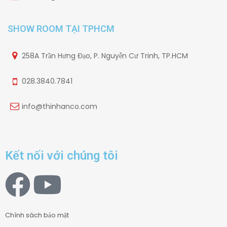
SHOW ROOM TẠI TPHCM
258A Trần Hưng Đạo, P. Nguyễn Cư Trinh, TP.HCM
028.3840.7841
info@thinhanco.com
Kết nối với chúng tôi
Chính sách bảo mật