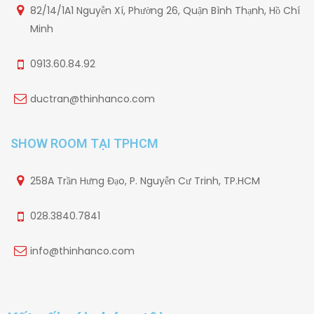
82/14/1A1 Nguyễn Xí, Phường 26, Quận Bình Thạnh, Hồ Chí
Minh
0913.60.84.92
ductran@thinhanco.com
SHOW ROOM TẠI TPHCM
258A Trần Hưng Đạo, P. Nguyễn Cư Trinh, TP.HCM
028.3840.7841
info@thinhanco.com