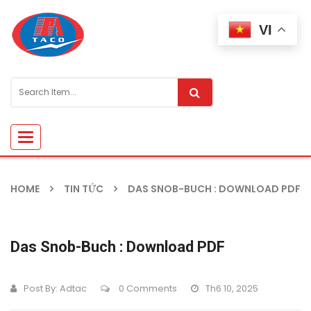
VI
Toggle
navigation
HOME
TIN TỨC
DAS SNOB-BUCH : DOWNLOAD PDF
Das Snob-Buch : Download PDF
Post By:
Adtac
0 Comments
Th6 10, 2025