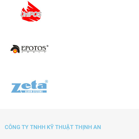
CÔNG TY TNHH KỸ THUẬT THỊNH AN