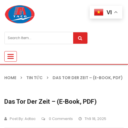
VI
Toggle
navigation
HOME
TIN TỨC
DAS TOR DER ZEIT – (E-BOOK, PDF)
Das Tor Der Zeit – (E-Book, PDF)
Post By:
Adtac
0 Comments
Th9 18, 2025