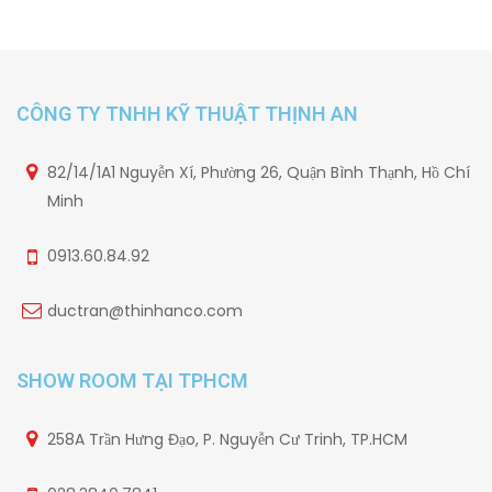
CÔNG TY TNHH KỸ THUẬT THỊNH AN
82/14/1A1 Nguyễn Xí, Phường 26, Quận Bình Thạnh, Hồ Chí
Minh
0913.60.84.92
ductran@thinhanco.com
SHOW ROOM TẠI TPHCM
258A Trần Hưng Đạo, P. Nguyễn Cư Trinh, TP.HCM