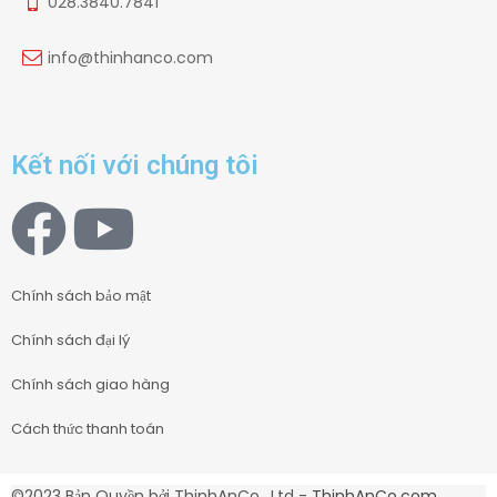
028.3840.7841
info@thinhanco.com
Kết nối với chúng tôi
Chính sách bảo mật
Chính sách đại lý
Chính sách giao hàng
Cách thức thanh toán
©2023 Bản Quyền bởi ThinhAnCo., Ltd -
ThinhAnCo.com
.