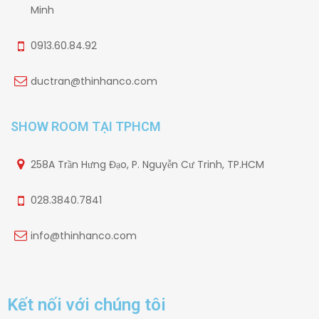
Minh
0913.60.84.92
ductran@thinhanco.com
SHOW ROOM TẠI TPHCM
258A Trần Hưng Đạo, P. Nguyễn Cư Trinh, TP.HCM
028.3840.7841
info@thinhanco.com
Kết nối với chúng tôi