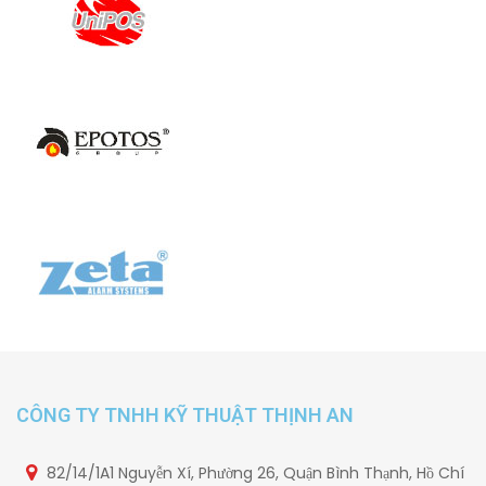
CÔNG TY TNHH KỸ THUẬT THỊNH AN
82/14/1A1 Nguyễn Xí, Phường 26, Quận Bình Thạnh, Hồ Chí