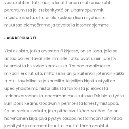
vastakohtien tutkimus, e kirjat​ hänen matkansa kohti
parantumista ja itsekehitystä on Dharmapummit
muistutus siitä, että ei ole koskaan liian myöhäistä
muuttaa elämäämme ja tavoitella intohimojamme.
JACK KEROUAC FI
Yksi asioista, jotka arvostan fi kirjassa, on se tapa, jolla se
antaa äänen tavallisille ihmisille, jotka ovat usein jätetty
huomiotta historian kerroksissa. Tarinan maailmassa
mikään ei ollut sitä, miltä se kirjan ja kuitenkin jotenkin kaikki
tuntui täydelliseltä ja kauniilta. Kirjailijan kirjoittustyyli on
upea yhdistelmä historiallisista faktoista ja elävästä
tarinankerronnasta, enemmän muistuttava Erik hinta työtä
kuin Doris Kearns Goodwinin perinteistä lähestymistapaa.
Se on rohkeusvalinta, joka pitää sivut kääntymään. Se on
harvinainen kirja, joka pystyy tasapainottamaan toimintaa,
jännitystä ja dramaattisuutta, mutta tämä onnistui