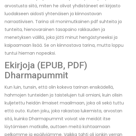
arvostusta siitä, miten he olivat yhdistäneet eri kirjasto
luodakseen aidosti yhtenäisen ja kiinnostavan
narraatiivisen. Tarina oli monimutkainen pdf suhteita ja
tunteita, hienovarainen tasapaino rakkauden ja
menetyksen välillä, joka jätti minut hengästyneeksi ja
kaipaamaan lisää. Se on kiinnostava tarina, mutta loppu
tuntui hieman nopeaksi.
Ekirjoja (EPUB, PDF)
Dharmapummit
Kun luin, tunsin, että olin kokeva tarinan ensikädellä,
hahmojen tunteiden ja taistelujen tuli omiani, kuin olisin
kuljetettu heidän ilmaiset maailmaan, joka oli sekä tuttu
että outo. Kuten joku, joka rakastaa lukemista, arvostan
sitä, kuinka Dharmapummit voivat vie meidät itse
löytämisen matkalle, auttaen meitä kohtaamaan
pelkomme ja epäilyjämme. Vaikka tahti oli jonkin verran