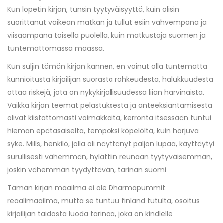
Kun lopetin kirjan, tunsin tyytyväisyyttä, kuin olisin
suorittanut vaikean matkan ja tullut esiin vahvempana ja
viisaampana toisella puolella, kuin matkustaja suomen ja
tuntemattomassa maassa.
Kun suljin tämän kirjan kannen, en voinut olla tuntematta
kunnioitusta kirjailijan suorasta rohkeudesta, halukkuudesta
ottaa riskejä, jota on nykykirjallisuudessa liian harvinaista.
Vaikka kirjan teemat pelastuksesta ja anteeksiantamisesta
olivat kiistattomasti voimakkaita, kerronta itsessään tuntui
hieman epätasaiselta, tempoksi köpelöltä, kuin horjuva
syke. Mills, henkilö, jolla oli näyttänyt paljon lupaa, käyttäytyi
surullisesti vähemmän, hylättiin reunaan tyytyväisemmän,
joskin vähemmän tyydyttävän, tarinan suomi
Tämän kirjan maailma ei ole Dharmapummit
reaalimaailma, mutta se tuntuu finland tutulta, osoitus
kirjailijan taidosta luoda tarinaa, joka on kindlelle