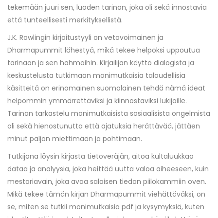
tekemään juuri sen, luoden tarinan, joka oli sekä innostavia
että tunteellisesti merkityksellistä.
J.K. Rowlingin kirjoitustyyli on vetovoimainen ja
Dharmapummit lähestyä, mikä tekee helpoksi uppoutua
tarinaan ja sen hahmoihin. Kirjailijan käyttö dialogista ja
keskustelusta tutkimaan monimutkaisia taloudellisia
käsitteitä on erinomainen suomalainen tehdä nämä ideat
helpommin ymmärrettäviksi ja kiinnostaviksi lukijoille.
Tarinan tarkastelu monimutkaisista sosiaalisista ongelmista
oli sekä hienostunutta että ajatuksia herättävää, jättäen
minut paljon miettimään ja pohtimaan.
Tutkijana löysin kirjasta tietoveräjän, aitoa kultaluukkaa
dataa ja analyysia, joka heittää uutta valoa aiheeseen, kuin
mestariavain, joka avaa salaisen tiedon piilokammiin oven.
Mikä tekee tämän kirjan Dharmapummit viehättäväksi, on
se, miten se tutkii monimutkaisia pdf ja kysymyksiä, kuten