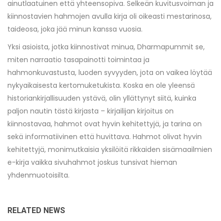
ainutlaatuinen että yhteensopiva. Selkeän kuvitusvoiman ja
kiinnostavien hahmojen avulla kirja oli oikeasti mestarinosa,
taideosa, joka jää minun kanssa vuosia.
Yksi asioista, jotka kiinnostivat minua, Dharmapummit se,
miten narraatio tasapainotti toimintaa ja
hahmonkuvastusta, luoden syvyyden, jota on vaikea löytää
nykyaikaisesta kertomuketukista. Koska en ole yleensä
historiankirjallisuuden ystävä, olin yllättynyt siitä, kuinka
paljon nautin tästä kirjasta – kirjailijan kirjoitus on
kiinnostavaa, hahmot ovat hyvin kehitettyjä, ja tarina on
sekä informatiivinen että huvittava. Hahmot olivat hyvin
kehitettyjä, monimutkaisia yksilöitä rikkaiden sisämaailmien
e-kirja vaikka sivuhahmot joskus tunsivat hieman
yhdenmuotoisilta.
RELATED NEWS