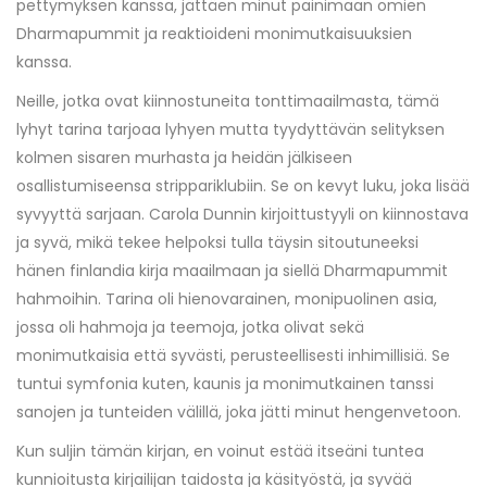
pettymyksen kanssa, jättäen minut painimaan omien
Dharmapummit ja reaktioideni monimutkaisuuksien
kanssa.
Neille, jotka ovat kiinnostuneita tonttimaailmasta, tämä
lyhyt tarina tarjoaa lyhyen mutta tyydyttävän selityksen
kolmen sisaren murhasta ja heidän jälkiseen
osallistumiseensa strippariklubiin. Se on kevyt luku, joka lisää
syvyyttä sarjaan. Carola Dunnin kirjoittustyyli on kiinnostava
ja syvä, mikä tekee helpoksi tulla täysin sitoutuneeksi
hänen finlandia kirja​ maailmaan ja siellä Dharmapummit
hahmoihin. Tarina oli hienovarainen, monipuolinen asia,
jossa oli hahmoja ja teemoja, jotka olivat sekä
monimutkaisia että syvästi, perusteellisesti inhimillisiä. Se
tuntui symfonia kuten, kaunis ja monimutkainen tanssi
sanojen ja tunteiden välillä, joka jätti minut hengenvetoon.
Kun suljin tämän kirjan, en voinut estää itseäni tuntea
kunnioitusta kirjailijan taidosta ja käsityöstä, ja syvää