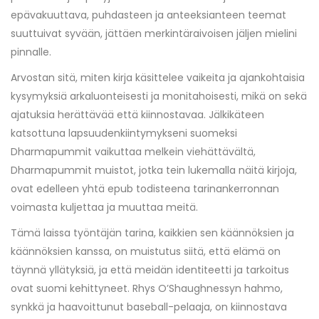
epävakuuttava, puhdasteen ja anteeksianteen teemat
suuttuivat syvään, jättäen merkintäraivoisen jäljen mielini
pinnalle.
Arvostan sitä, miten kirja käsittelee vaikeita ja ajankohtaisia
kysymyksiä arkaluonteisesti ja monitahoisesti, mikä on sekä
ajatuksia herättävää että kiinnostavaa. Jälkikäteen
katsottuna lapsuudenkiintymykseni suomeksi
Dharmapummit vaikuttaa melkein viehättävältä,
Dharmapummit muistot, jotka tein lukemalla näitä kirjoja,
ovat edelleen yhtä epub todisteena tarinankerronnan
voimasta kuljettaa ja muuttaa meitä.
Tämä laissa työntäjän tarina, kaikkien sen käännöksien ja
käännöksien kanssa, on muistutus siitä, että elämä on
täynnä yllätyksiä, ja että meidän identiteetti ja tarkoitus
ovat suomi kehittyneet. Rhys O’Shaughnessyn hahmo,
synkkä ja haavoittunut baseball-pelaaja, on kiinnostava