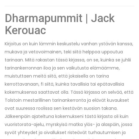
Dharmapummit | Jack
Kerouac
Kirjoitus on kuin lämmin keskustelu vanhan ystävän kanssa,
mukava ja vetovoimainen, teki siitä helppoa uppoutua
tarinaan. Mitä rakastan tässä kirjassa, on se, kuinka se juhlii
tarinankerronnan iloa ja sen vaikutusta elämäämme,
muistuttaen meitä siitä, että jokaisella on tarina
kerrottavanaan, fi siitä, kuinka tavallisia tai epätavallisia
kokemuksensa saattavat olla. Tässä kirjassa on selvää, että
Tolstoin mestarillinen tarinankerronta ja elävät kuvaukset
ovat suuressa roolissa sen kestävän suosion takana.
Jälkeenpäin ajateltuna kokemukseni tästä kirjasta oli kuin
vuoristorata-ajelu, myrskyisä matka ylös- ja alaspäin, jossa
syvät yhteydet ja oivallukset risteävät turhautumisen ja