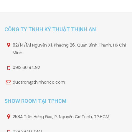
CÔNG TY TNHH KỸ THUẬT THỊNH AN
82/14/1A1 Nguyễn Xí, Phường 26, Quận Bình Thạnh, Hồ Chí
Minh
0913.60.84.92
ductran@thinhanco.com
SHOW ROOM TẠI TPHCM
258A Trần Hưng Đạo, P. Nguyễn Cư Trinh, TP.HCM
028.3840.7841