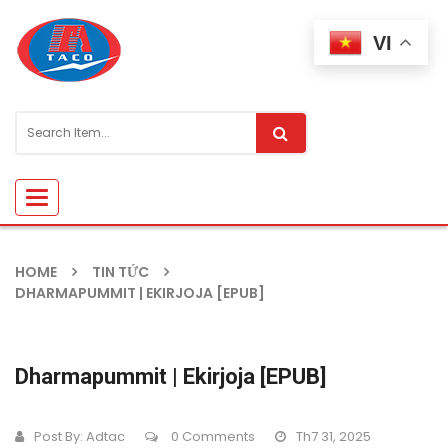
VI
Toggle
navigation
HOME
TIN TỨC
DHARMAPUMMIT | EKIRJOJA [EPUB]
Dharmapummit | Ekirjoja [EPUB]
Post By:
Adtac
0 Comments
Th7 31, 2025