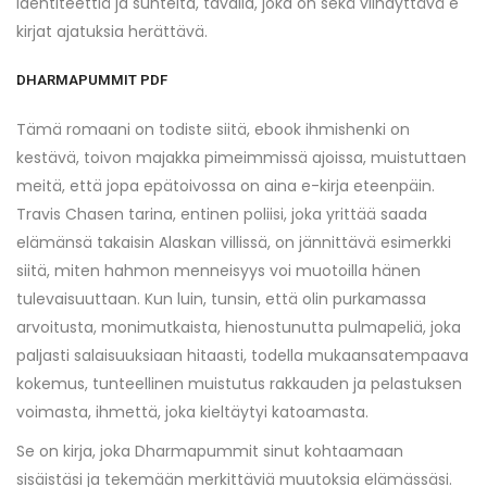
identiteettiä ja suhteita, tavalla, joka on sekä viihdyttävä e
kirjat​ ajatuksia herättävä.
DHARMAPUMMIT PDF
Tämä romaani on todiste siitä, ebook ihmishenki on
kestävä, toivon majakka pimeimmissä ajoissa, muistuttaen
meitä, että jopa epätoivossa on aina e-kirja eteenpäin.
Travis Chasen tarina, entinen poliisi, joka yrittää saada
elämänsä takaisin Alaskan villissä, on jännittävä esimerkki
siitä, miten hahmon menneisyys voi muotoilla hänen
tulevaisuuttaan. Kun luin, tunsin, että olin purkamassa
arvoitusta, monimutkaista, hienostunutta pulmapeliä, joka
paljasti salaisuuksiaan hitaasti, todella mukaansatempaava
kokemus, tunteellinen muistutus rakkauden ja pelastuksen
voimasta, ihmettä, joka kieltäytyi katoamasta.
Se on kirja, joka Dharmapummit sinut kohtaamaan
sisäistäsi ja tekemään merkittäviä muutoksia elämässäsi.