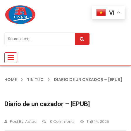
VI
Toggle
navigation
HOME
TIN TỨC
DIARIO DE UN CAZADOR – [EPUB]
Diario de un cazador – [EPUB]
Post By:
Adtac
0 Comments
Th8 14, 2025