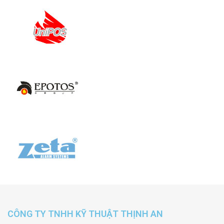
CÔNG TY TNHH KỸ THUẬT THỊNH AN