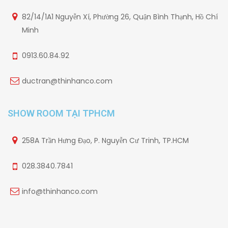
82/14/1A1 Nguyễn Xí, Phường 26, Quận Bình Thạnh, Hồ Chí
Minh
0913.60.84.92
ductran@thinhanco.com
SHOW ROOM TẠI TPHCM
258A Trần Hưng Đạo, P. Nguyễn Cư Trinh, TP.HCM
028.3840.7841
info@thinhanco.com