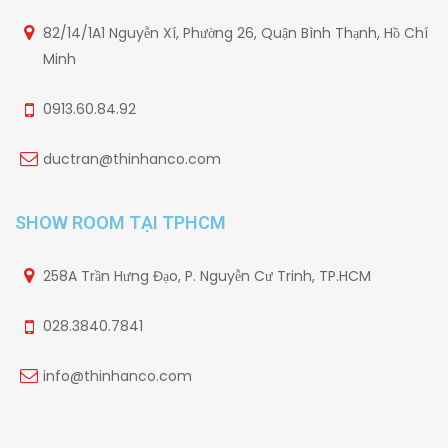
82/14/1A1 Nguyễn Xí, Phường 26, Quận Bình Thạnh, Hồ Chí
Minh
0913.60.84.92
ductran@thinhanco.com
SHOW ROOM TẠI TPHCM
258A Trần Hưng Đạo, P. Nguyễn Cư Trinh, TP.HCM
028.3840.7841
info@thinhanco.com