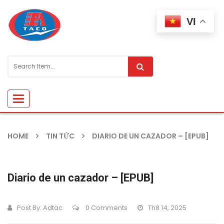
VI
Toggle
navigation
HOME
TIN TỨC
DIARIO DE UN CAZADOR – [EPUB]
Diario de un cazador – [EPUB]
Post By:
Adtac
0 Comments
Th8 14, 2025