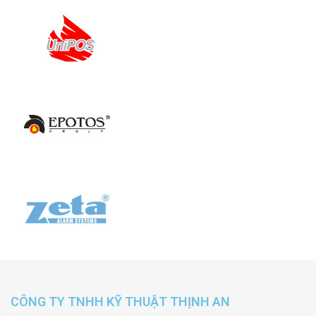
CÔNG TY TNHH KỸ THUẬT THỊNH AN