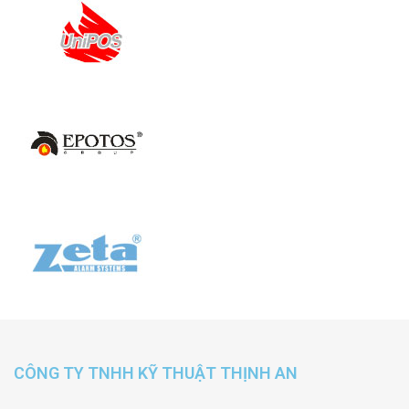
CÔNG TY TNHH KỸ THUẬT THỊNH AN