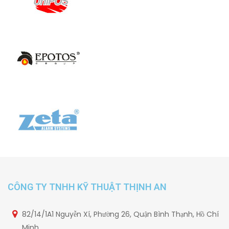
CÔNG TY TNHH KỸ THUẬT THỊNH AN
82/14/1A1 Nguyễn Xí, Phường 26, Quận Bình Thạnh, Hồ Chí
Minh