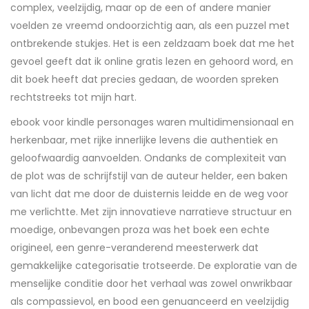
complex, veelzijdig, maar op de een of andere manier
voelden ze vreemd ondoorzichtig aan, als een puzzel met
ontbrekende stukjes. Het is een zeldzaam boek dat me het
gevoel geeft dat ik online gratis lezen en gehoord word, en
dit boek heeft dat precies gedaan, de woorden spreken
rechtstreeks tot mijn hart.
ebook voor kindle personages waren multidimensionaal en
herkenbaar, met rijke innerlijke levens die authentiek en
geloofwaardig aanvoelden. Ondanks de complexiteit van
de plot was de schrijfstijl van de auteur helder, een baken
van licht dat me door de duisternis leidde en de weg voor
me verlichtte. Met zijn innovatieve narratieve structuur en
moedige, onbevangen proza was het boek een echte
origineel, een genre-veranderend meesterwerk dat
gemakkelijke categorisatie trotseerde. De exploratie van de
menselijke conditie door het verhaal was zowel onwrikbaar
als compassievol, en bood een genuanceerd en veelzijdig