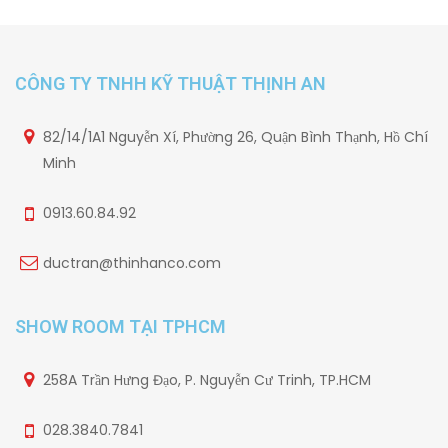
CÔNG TY TNHH KỸ THUẬT THỊNH AN
82/14/1A1 Nguyễn Xí, Phường 26, Quận Bình Thạnh, Hồ Chí
Minh
0913.60.84.92
ductran@thinhanco.com
SHOW ROOM TẠI TPHCM
258A Trần Hưng Đạo, P. Nguyễn Cư Trinh, TP.HCM
028.3840.7841