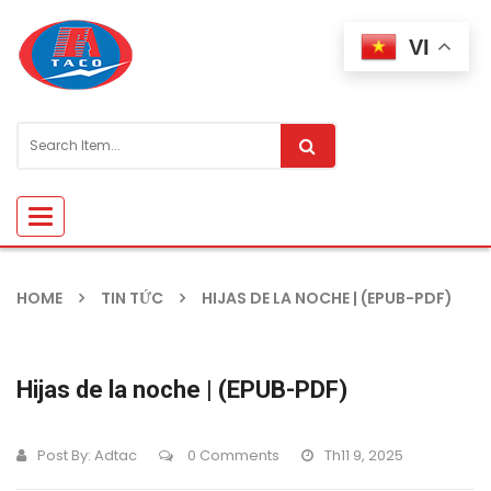
VI
Toggle
navigation
HOME
TIN TỨC
HIJAS DE LA NOCHE | (EPUB-PDF)
Hijas de la noche | (EPUB-PDF)
Post By:
Adtac
0 Comments
Th11 9, 2025