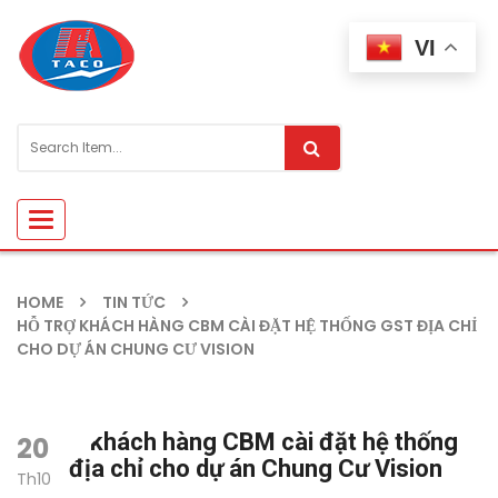
VI
Toggle
navigation
HOME
TIN TỨC
HỖ TRỢ KHÁCH HÀNG CBM CÀI ĐẶT HỆ THỐNG GST ĐỊA CHỈ
CHO DỰ ÁN CHUNG CƯ VISION
Hỗ trợ khách hàng CBM cài đặt hệ thống
20
GST địa chỉ cho dự án Chung Cư Vision
Th10