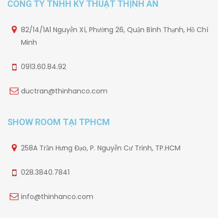
CÔNG TY TNHH KỸ THUẬT THỊNH AN
82/14/1A1 Nguyễn Xí, Phường 26, Quận Bình Thạnh, Hồ Chí
Minh
0913.60.84.92
ductran@thinhanco.com
SHOW ROOM TẠI TPHCM
258A Trần Hưng Đạo, P. Nguyễn Cư Trinh, TP.HCM
028.3840.7841
info@thinhanco.com