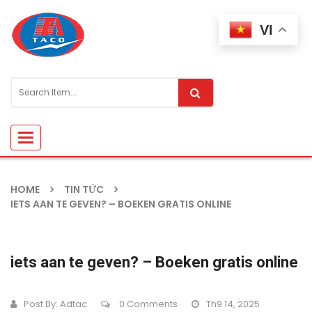
VI
Toggle
navigation
HOME
TIN TỨC
IETS AAN TE GEVEN? – BOEKEN GRATIS ONLINE
iets aan te geven? – Boeken gratis online
Post By:
Adtac
0 Comments
Th9 14, 2025