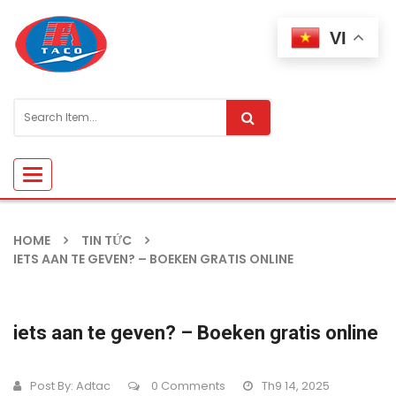
VI
Toggle
navigation
HOME
TIN TỨC
IETS AAN TE GEVEN? – BOEKEN GRATIS ONLINE
iets aan te geven? – Boeken gratis online
Post By:
Adtac
0 Comments
Th9 14, 2025