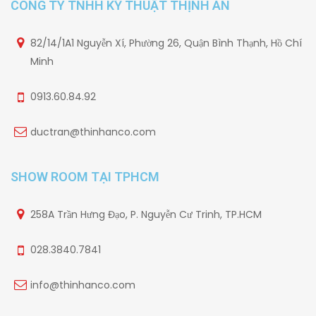
CÔNG TY TNHH KỸ THUẬT THỊNH AN
82/14/1A1 Nguyễn Xí, Phường 26, Quận Bình Thạnh, Hồ Chí
Minh
0913.60.84.92
ductran@thinhanco.com
SHOW ROOM TẠI TPHCM
258A Trần Hưng Đạo, P. Nguyễn Cư Trinh, TP.HCM
028.3840.7841
info@thinhanco.com