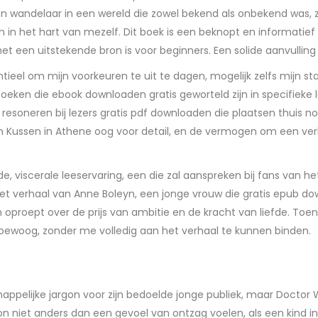
en wandelaar in een wereld die zowel bekend als onbekend was, z
n in het hart van mezelf. Dit boek is een beknopt en informatief 
 een uitstekende bron is voor beginners. Een solide aanvulling o
eel om mijn voorkeuren te uit te dagen, mogelijk zelfs mijn st
boeken die ebook downloaden gratis geworteld zijn in specifieke l
resoneren bij lezers gratis pdf downloaden die plaatsen thuis no
en Kussen in Athene oog voor detail, en de vermogen om een verh
, viscerale leeservaring, een die zal aanspreken bij fans van het
Het verhaal van Anne Boleyn, een jonge vrouw die gratis epub d
oproept over de prijs van ambitie en de kracht van liefde. Toen 
r bewoog, zonder me volledig aan het verhaal te kunnen binden.
ppelijke jargon voor zijn bedoelde jonge publiek, maar Doctor W
e. Ik kon niet anders dan een gevoel van ontzag voelen, als een ki