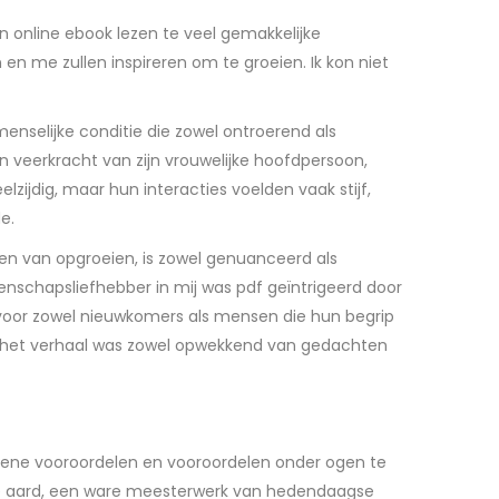
 online ebook lezen te veel gemakkelijke
 en me zullen inspireren om te groeien. Ik kon niet
menselijke conditie die zowel ontroerend als
n veerkracht van zijn vrouwelijke hoofdpersoon,
ijdig, maar hun interacties voelden vaak stijf,
e.
en van opgroeien, is zowel genuanceerd als
wetenschapsliefhebber in mij was pdf geïntrigeerd door
voor zowel nieuwkomers als mensen die hun begrip
in het verhaal was zowel opwekkend van gedachten
ene vooroordelen en vooroordelen onder ogen te
jke aard, een ware meesterwerk van hedendaagse