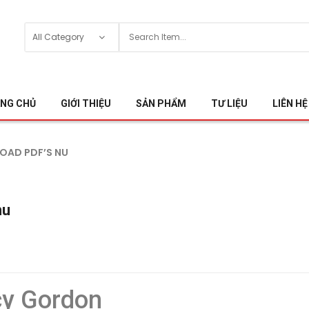
NG CHỦ
GIỚI THIỆU
SẢN PHẨM
TƯ LIỆU
LIÊN HỆ
LOAD PDF’S NU
nu
cy Gordon