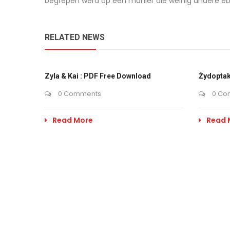
begrepen werd op een manier die weinig andere eb
RELATED NEWS
Zyla & Kai : PDF Free Download
Żydoptak
0 Comments
0 Co
Read More
Read 