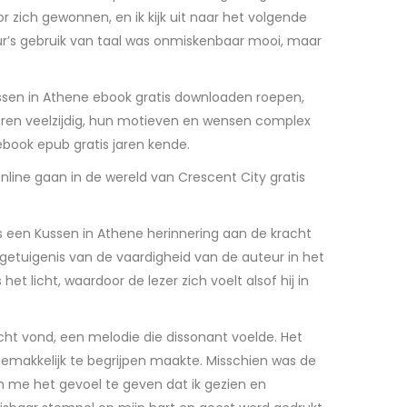
zich gewonnen, en ik kijk uit naar het volgende
ur’s gebruik van taal was onmiskenbaar mooi, maar
ssen in Athene ebook gratis downloaden roepen,
waren veelzijdig, hun motieven en wensen complex
ebook epub gratis jaren kende.
 online gaan in de wereld van Crescent City gratis
was een Kussen in Athene herinnering aan de kracht
 getuigenis van de vaardigheid van de auteur in het
 licht, waardoor de lezer zich voelt alsof hij in
cht vond, een melodie die dissonant voelde. Het
gemakkelijk te begrijpen maakte. Misschien was de
 me het gevoel te geven dat ik gezien en