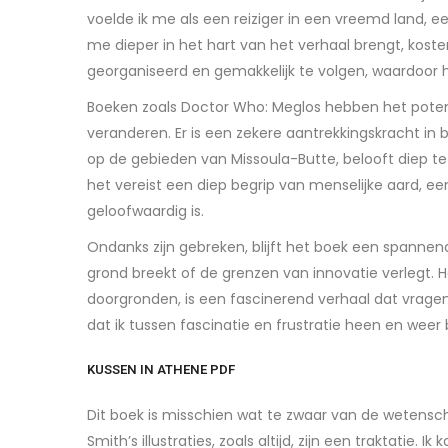
voelde ik me als een reiziger in een vreemd land, e
me dieper in het hart van het verhaal brengt, koste
georganiseerd en gemakkelijk te volgen, waardoor het
Boeken zoals Doctor Who: Meglos hebben het potenti
veranderen. Er is een zekere aantrekkingskracht in 
op de gebieden van Missoula-Butte, belooft diep te 
het vereist een diep begrip van menselijke aard, e
geloofwaardig is.
Ondanks zijn gebreken, blijft het boek een spannende
grond breekt of de grenzen van innovatie verlegt. 
doorgronden, is een fascinerend verhaal dat vragen 
dat ik tussen fascinatie en frustratie heen en wee
KUSSEN IN ATHENE PDF
Dit boek is misschien wat te zwaar van de wetenscha
Smith’s illustraties, zoals altijd, zijn een traktati