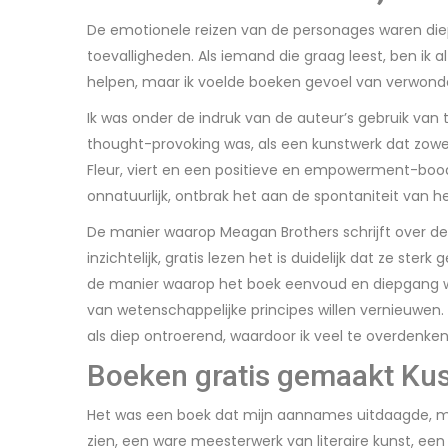
De emotionele reizen van de personages waren diep
toevalligheden. Als iemand die graag leest, ben ik a
helpen, maar ik voelde boeken gevoel van verwonde
Ik was onder de indruk van de auteur’s gebruik van 
thought-provoking was, als een kunstwerk dat zowel 
Fleur, viert en een positieve en empowerment-boods
onnatuurlijk, ontbrak het aan de spontaniteit van h
De manier waarop Meagan Brothers schrijft over de
inzichtelijk, gratis lezen het is duidelijk dat ze st
de manier waarop het boek eenvoud en diepgang wi
van wetenschappelijke principes willen vernieuwe
als diep ontroerend, waardoor ik veel te overdenken
Boeken gratis gemaakt Kus
Het was een boek dat mijn aannames uitdaagde, m
zien, een ware meesterwerk van literaire kunst, e