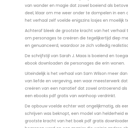
van wonder en magie dat zowel boeiend als betover
deel, klaar om me weer onder te dompelen in een a
het verhaal zelf voelde enigszins losjes en moeilijk t
Achteraf bleek de grootste kracht van het verhaal
om personages te creëren die tegelijkertijd diep 
en genuanceerd, waardoor ze zich volledig realistis
De schrijfstijl van Sarah J. Maas is boeiend en toeg
ebook downloaden de personages die erin wonen.
Uiteindelijk is het verhaal van Sam Wilson meer dan 
van liefde en vergeving, een waar meesterwerk dat 
creëren van een narratief dat zowel ontroerend als 
een ebooks pdf gratis van wanhoop verdrinkt.
De opbouw voelde echter wat ongelijkmatig, als een
schrijven was beknopt, een model van helderheid e
grootste kracht van het boek pdf gratis download