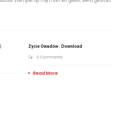
sbaar stempel op mijn hart en geest werd gedrukt.
|
Życie Owadów : Download
0 Comments
Read More