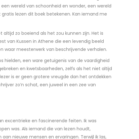
aar een wereld van schoonheid en wonder, een wereld
ek gratis lezen dit boek betekenen. Kan iemand me
t altijd zo boeiend als het zou kunnen zijn. Het is
eest van Kussen in Athene die een levendig beeld
en waar meesterwerk van beschrijvende verhalen.
s hielden, een ware getuigenis van de vaardigheid
breken en kwetsbaarheden, zelfs als het niet altijd
lezer is er geen grotere vreugde dan het ontdekken
chrijver zo’n schat, een juweel in een zee van
n excentrieke en fascinerende feiten. Ik was
lopen was. Als iemand die van lezen houdt,
aan nieuwe mensen en ervaringen. Terwijl ik las,