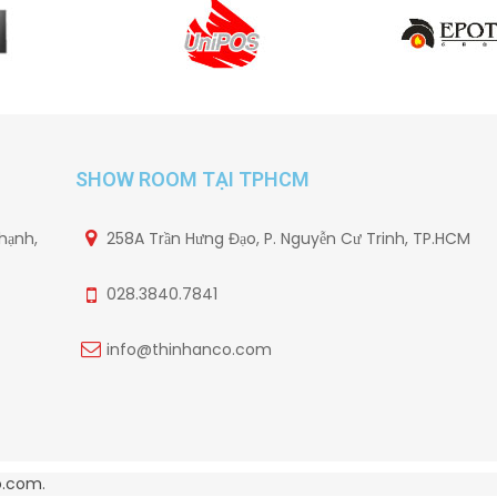
SHOW ROOM TẠI TPHCM
hạnh,
258A Trần Hưng Đạo, P. Nguyễn Cư Trinh, TP.HCM
028.3840.7841
info@thinhanco.com
o.com
.