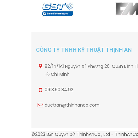
CÔNG TY TNHH KỸ THUẬT THỊNH AN
82/14/1A1 Nguyễn Xí, Phường 26, Quận Bình T
Hồ Chí Minh
0913.60.84.92
ductran@thinhanco.com
©2023 Bản Quyền bởi ThinhAnCo., Ltd -
ThinhAnC