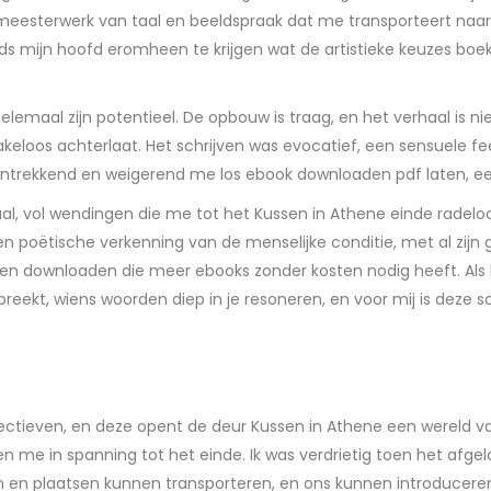
 een meesterwerk van taal en beeldspraak dat me transporteert n
teeds mijn hoofd eromheen te krijgen wat de artistieke keuzes bo
helemaal zijn potentieel. De opbouw is traag, en het verhaal is nie
akeloos achterlaat. Het schrijven was evocatief, een sensuele f
aantrekkend en weigerend me los ebook downloaden pdf laten, e
, vol wendingen die me tot het Kussen in Athene einde radeloo
poëtische verkenning van de menselijke conditie, met al zijn ge
ken downloaden die meer ebooks zonder kosten nodig heeft. Als 
spreekt, wiens woorden diep in je resoneren, en voor mij is deze s
ectieven, en deze opent de deur Kussen in Athene een wereld va
zen me in spanning tot het einde. Ik was verdrietig toen het afge
 en plaatsen kunnen transporteren, en ons kunnen introduceren 