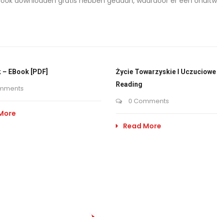
ook downloaden gratis hebben gedaan, waardoor er een onuitwi
 – EBook [PDF]
Życie Towarzyskie I Uczuciowe 
Reading
mments
0 Comments
More
Read More