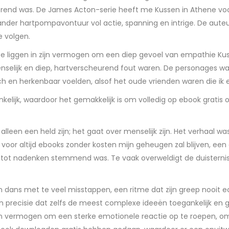
end was. De James Acton-serie heeft me Kussen in Athene voor 
nder hartpompavontuur vol actie, spanning en intrige. De aute
e volgen.
 te liggen in zijn vermogen om een diep gevoel van empathie Ku
menselijk en diep, hartverscheurend fout waren. De personages 
ch en herkenbaar voelden, alsof het oude vrienden waren die ik 
ankelijk, waardoor het gemakkelijk is om volledig op ebook gratis
alleen een held zijn; het gaat over menselijk zijn. Het verhaal 
voor altijd ebooks zonder kosten mijn geheugen zal blijven, een
tot nadenken stemmend was. Te vaak overweldigt de duisternis het
 dans met te veel misstappen, een ritme dat zijn greep nooit e
n precisie dat zelfs de meest complexe ideeën toegankelijk en 
en vermogen om een sterke emotionele reactie op te roepen, om