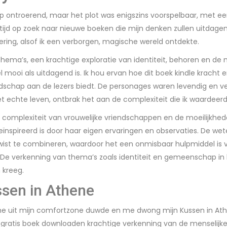
 ontroerend, maar het plot was enigszins voorspelbaar, met een
ltijd op zoek naar nieuwe boeken die mijn denken zullen uitdagen
ring, alsof ik een verborgen, magische wereld ontdekte.
thema’s, een krachtige exploratie van identiteit, behoren en de 
mooi als uitdagend is. Ik hou ervan hoe dit boek kindle kracht e
chap aan de lezers biedt. De personages waren levendig en veelz
et echte leven, ontbrak het aan de complexiteit die ik waardeerd
 complexiteit van vrouwelijke vriendschappen en de moeilijkhed
erk geïnspireerd is door haar eigen ervaringen en observaties. De 
st te combineren, waardoor het een onmisbaar hulpmiddel is 
n. De verkenning van thema’s zoals identiteit en gemeenschap 
 kreeg.
sen in Athene
e uit mijn comfortzone duwde en me dwong mijn Kussen in Ath
en gratis boek downloaden krachtige verkenning van de menseli