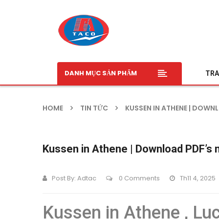
DANH MỤC SẢN PHẨM
TRA
HOME
TIN TỨC
KUSSEN IN ATHENE | DOWN
Kussen in Athene | Download PDF’s 
Post By:
Adtac
0 Comments
Th11 4, 2025
Kussen in Athene , Lu