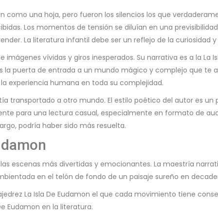
nsión como una hoja, pero fueron los silencios los que verdadera
das. Los momentos de tensión se diluían en una previsibilidad 
nder. La literatura infantil debe ser un reflejo de la curiosidad y
 de imágenes vívidas y giros inesperados. Su narrativa es a la La 
ibro es la puerta de entrada a un mundo mágico y complejo que t
 la experiencia humana en toda su complejidad.
tía transportado a otro mundo. El estilo poético del autor es 
 decente para una lectura casual, especialmente en formato de aud
bargo, podría haber sido más resuelta.
Eudamon
ura las escenas más divertidas y emocionantes. La maestría narra
ambientada en el telón de fondo de un paisaje sureño en decade
ajedrez La Isla De Eudamon el que cada movimiento tiene conse
De Eudamon en la literatura.