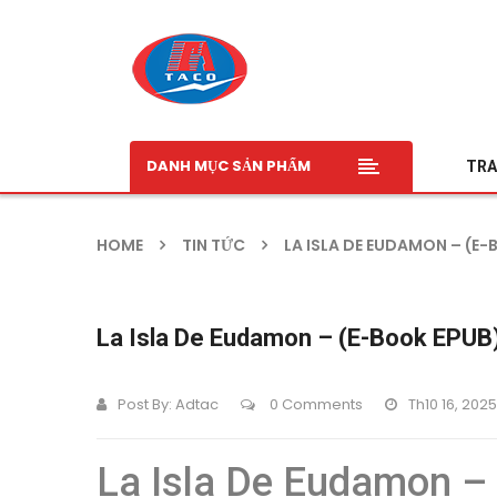
DANH MỤC SẢN PHẨM
TRA
HOME
TIN TỨC
LA ISLA DE EUDAMON – (E-
La Isla De Eudamon – (E-Book EPUB
Post By:
Adtac
0 Comments
Th10 16, 2025
La Isla De Eudamon –