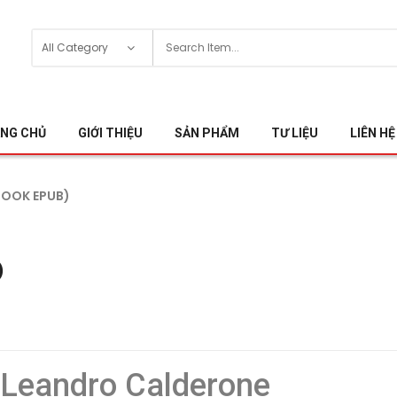
NG CHỦ
GIỚI THIỆU
SẢN PHẨM
TƯ LIỆU
LIÊN HỆ
BOOK EPUB)
)
 Leandro Calderone