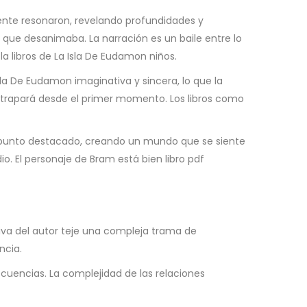
mente resonaron, revelando profundidades y
que desanimaba. La narración es un baile entre lo
 la libros de La Isla De Eudamon niños.
Isla De Eudamon imaginativa y sincera, lo que la
e atrapará desde el primer momento. Los libros como
un punto destacado, creando un mundo que se siente
io. El personaje de Bram está bien libro pdf
tiva del autor teje una compleja trama de
ncia.
cuencias. La complejidad de las relaciones