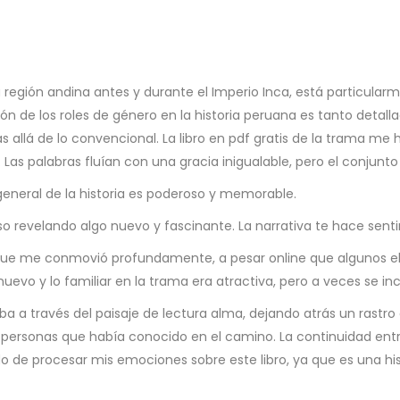
la región andina antes y durante el Imperio Inca, está particularm
ión de los roles de género en la historia peruana es tanto detall
allá de lo convencional. La libro en pdf gratis de la trama me hi
 Las palabras fluían con una gracia inigualable, pero el conjun
eneral de la historia es poderoso y memorable.
o revelando algo nuevo y fascinante. La narrativa te hace sentir
 que me conmovió profundamente, a pesar online que algunos e
 nuevo y lo familiar en la trama era atractiva, pero a veces se 
aba a través del paisaje de lectura alma, dejando atrás un rastro
s personas que había conocido en el camino. La continuidad entr
o de procesar mis emociones sobre este libro, ya que es una hi