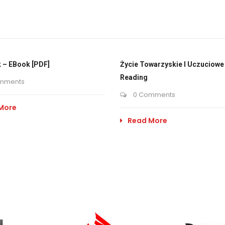
 – EBook [PDF]
Życie Towarzyskie I Uczuciowe 
Reading
mments
0 Comments
More
Read More