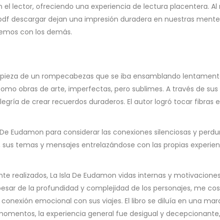
n el lector, ofreciendo una experiencia de lectura placentera. Al
o pdf descargar dejan una impresión duradera en nuestras mentes
cemos con los demás.
 pieza de un rompecabezas que se iba ensamblando lentamente.
o obras de arte, imperfectas, pero sublimes. A través de sus pá
legría de crear recuerdos duraderos. El autor logró tocar fibra
De Eudamon para considerar las conexiones silenciosas y perdur
sus temas y mensajes entrelazándose con las propias experienci
te realizados, La Isla De Eudamon vidas internas y motivacion
 pesar de la profundidad y complejidad de los personajes, me c
a conexión emocional con sus viajes. El libro se diluía en una 
us momentos, la experiencia general fue desigual y decepciona