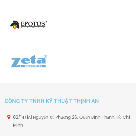
CÔNG TY TNHH KỸ THUẬT THỊNH AN
82/14/1A1 Nguyễn Xí, Phường 26, Quận Bình Thạnh, Hồ Chí
Minh