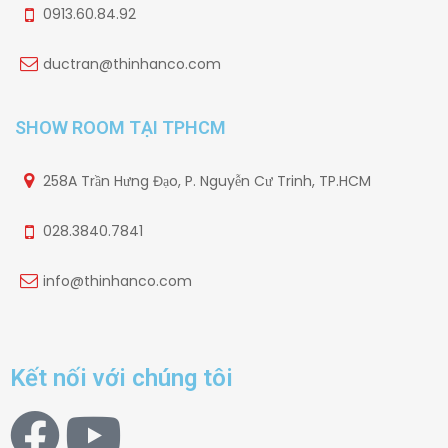
0913.60.84.92
ductran@thinhanco.com
SHOW ROOM TẠI TPHCM
258A Trần Hưng Đạo, P. Nguyễn Cư Trinh, TP.HCM
028.3840.7841
info@thinhanco.com
Kết nối với chúng tôi