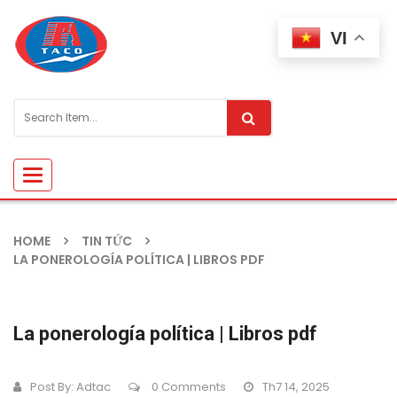
VI
Toggle
navigation
HOME
TIN TỨC
LA PONEROLOGÍA POLÍTICA | LIBROS PDF
La ponerología política | Libros pdf
Post By:
Adtac
0 Comments
Th7 14, 2025