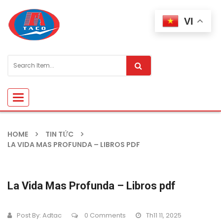
VI
Toggle
navigation
HOME
TIN TỨC
LA VIDA MAS PROFUNDA – LIBROS PDF
La Vida Mas Profunda – Libros pdf
Post By:
Adtac
0 Comments
Th11 11, 2025