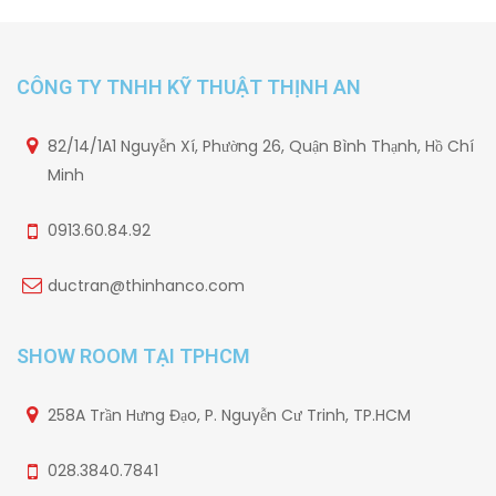
CÔNG TY TNHH KỸ THUẬT THỊNH AN
82/14/1A1 Nguyễn Xí, Phường 26, Quận Bình Thạnh, Hồ Chí
Minh
0913.60.84.92
ductran@thinhanco.com
SHOW ROOM TẠI TPHCM
258A Trần Hưng Đạo, P. Nguyễn Cư Trinh, TP.HCM
028.3840.7841