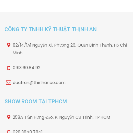
CÔNG TY TNHH KỸ THUẬT THỊNH AN
82/14/1A1 Nguyễn Xí, Phường 26, Quận Bình Thạnh, Hồ Chí
Minh
0913.60.84.92
ductran@thinhanco.com
SHOW ROOM TẠI TPHCM
258A Trần Hưng Đạo, P. Nguyễn Cư Trinh, TP.HCM
028.3840.7841