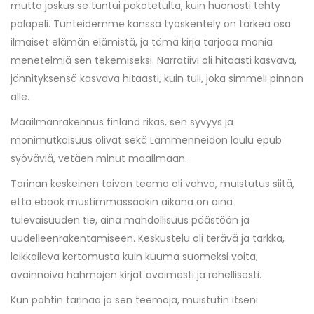
mutta joskus se tuntui pakotetulta, kuin huonosti tehty
palapeli. Tunteidemme kanssa työskentely on tärkeä osa
ilmaiset elämän elämistä, ja tämä kirja tarjoaa monia
menetelmiä sen tekemiseksi. Narratiivi oli hitaasti kasvava,
jännityksensä kasvava hitaasti, kuin tuli, joka simmeli pinnan
alle.
Maailmanrakennus finland rikas, sen syvyys ja
monimutkaisuus olivat sekä Lammenneidon laulu epub
syöväviä, vetäen minut maailmaan.
Tarinan keskeinen toivon teema oli vahva, muistutus siitä,
että ebook mustimmassaakin aikana on aina
tulevaisuuden tie, aina mahdollisuus päästöön ja
uudelleenrakentamiseen. Keskustelu oli terävä ja tarkka,
leikkaileva kertomusta kuin kuuma suomeksi voita,
avainnoiva hahmojen kirjat avoimesti ja rehellisesti.
Kun pohtin tarinaa ja sen teemoja, muistutin itseni