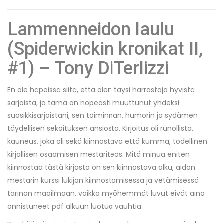
Lammenneidon laulu
(Spiderwickin kronikat II,
#1) – Tony DiTerlizzi
En ole häpeissä siitä, että olen täysi harrastaja hyvistä
sarjoista, ja tämä on nopeasti muuttunut yhdeksi
suosikkisarjoistani, sen toiminnan, humorin ja sydämen
täydellisen sekoituksen ansiosta. Kirjoitus oli runollista,
kauneus, joka oli sekä kiinnostava että kumma, todellinen
kirjallisen osaamisen mestariteos. Mitä minua eniten
kiinnostaa tästä kirjasta on sen kiinnostava alku, aidon
mestarin kurssi lukijan kiinnostamisessa ja vetämisessä
tarinan maailmaan, vaikka myöhemmät luvut eivät aina
onnistuneet pdf alkuun luotua vauhtia.