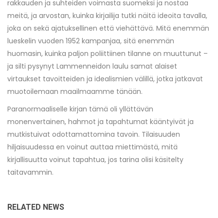
rakkauden ja suhteiden voimasta suomeksi ja nostaa
meitä, ja arvostan, kuinka kirjailija tutki näitä ideoita tavalla,
joka on sekä ajatuksellinen että viehättävä. Mitä enemmän
lueskelin vuoden 1952 kampanjaa, sitä enemmän
huomasin, kuinka paljon poliittiinen tilanne on muuttunut –
ja silti pysynyt Lammenneidon laulu samat alaiset
virtaukset tavoitteiden ja idealismien välillä, jotka jatkavat
muotoilemaan maailmaamme tänään.
Paranormaaliselle kirjan tämä oli yllättävän
monenvertainen, hahmot ja tapahtumat kääntyivät ja
mutkistuivat odottamattomina tavoin. Tilaisuuden
hiljaisuudessa en voinut auttaa miettimästä, mitä
kirjallisuutta voinut tapahtua, jos tarina olisi käsitelty
taitavammin.
RELATED NEWS