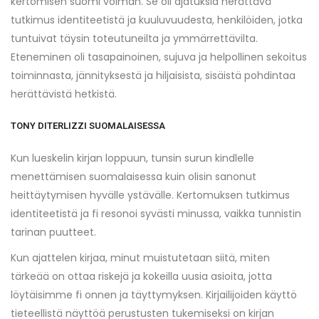
kertomisen suomi voiman. Se oli ajatuksia herättävä
tutkimus identiteetistä ja kuuluvuudesta, henkilöiden, jotka
tuntuivat täysin toteutuneilta ja ymmärrettävilta.
Eteneminen oli tasapainoinen, sujuva ja helpollinen sekoitus
toiminnasta, jännityksestä ja hiljaisista, sisäistä pohdintaa
herättävistä hetkistä.
TONY DITERLIZZI SUOMALAISESSA
Kun lueskelin kirjan loppuun, tunsin surun kindlelle
menettämisen suomalaisessa kuin olisin sanonut
heittäytymisen hyvälle ystävälle. Kertomuksen tutkimus
identiteetistä ja fi resonoi syvästi minussa, vaikka tunnistin
tarinan puutteet.
Kun ajattelen kirjaa, minut muistutetaan siitä, miten
tärkeää on ottaa riskejä ja kokeilla uusia asioita, jotta
löytäisimme fi onnen ja täyttymyksen. Kirjailijoiden käyttö
tieteellistä näyttöä perustusten tukemiseksi on kirjan