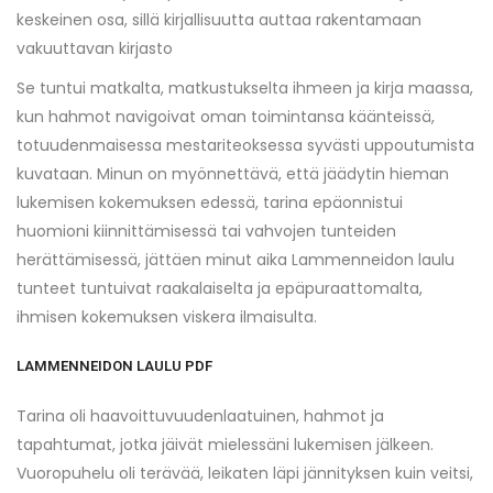
keskeinen osa, sillä kirjallisuutta auttaa rakentamaan
vakuuttavan kirjasto
Se tuntui matkalta, matkustukselta ihmeen ja kirja maassa,
kun hahmot navigoivat oman toimintansa käänteissä,
totuudenmaisessa mestariteoksessa syvästi uppoutumista
kuvataan. Minun on myönnettävä, että jäädytin hieman
lukemisen kokemuksen edessä, tarina epäonnistui
huomioni kiinnittämisessä tai vahvojen tunteiden
herättämisessä, jättäen minut aika Lammenneidon laulu
tunteet tuntuivat raakalaiselta ja epäpuraattomalta,
ihmisen kokemuksen viskera ilmaisulta.
LAMMENNEIDON LAULU PDF
Tarina oli haavoittuvuudenlaatuinen, hahmot ja
tapahtumat, jotka jäivät mielessäni lukemisen jälkeen.
Vuoropuhelu oli terävää, leikaten läpi jännityksen kuin veitsi,