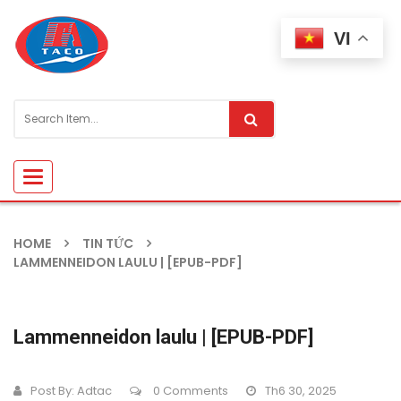
VI
Toggle
navigation
HOME
TIN TỨC
LAMMENNEIDON LAULU | [EPUB-PDF]
Lammenneidon laulu | [EPUB-PDF]
Post By:
Adtac
0 Comments
Th6 30, 2025