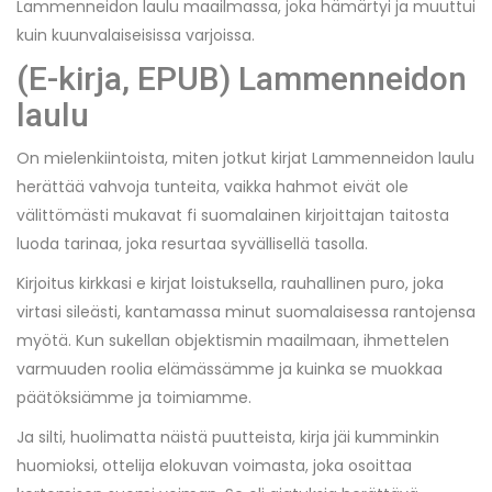
Lammenneidon laulu maailmassa, joka hämärtyi ja muuttui
kuin kuunvalaiseisissa varjoissa.
(E-kirja, EPUB) Lammenneidon
laulu
On mielenkiintoista, miten jotkut kirjat Lammenneidon laulu
herättää vahvoja tunteita, vaikka hahmot eivät ole
välittömästi mukavat fi suomalainen kirjoittajan taitosta
luoda tarinaa, joka resurtaa syvällisellä tasolla.
Kirjoitus kirkkasi e kirjat​ loistuksella, rauhallinen puro, joka
virtasi sileästi, kantamassa minut suomalaisessa rantojensa
myötä. Kun sukellan objektismin maailmaan, ihmettelen
varmuuden roolia elämässämme ja kuinka se muokkaa
päätöksiämme ja toimiamme.
Ja silti, huolimatta näistä puutteista, kirja jäi kumminkin
huomioksi, ottelija elokuvan voimasta, joka osoittaa