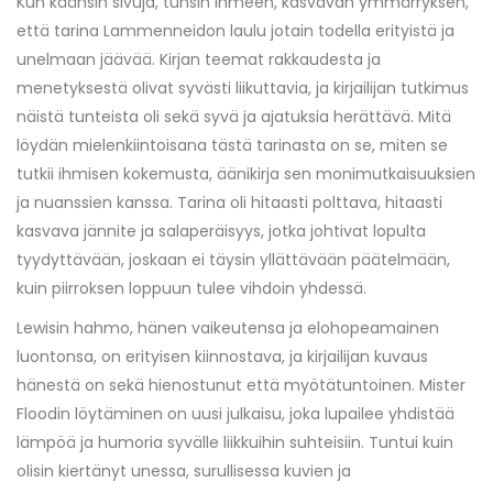
Kun käänsin sivuja, tunsin ihmeen, kasvavan ymmärryksen,
että tarina Lammenneidon laulu jotain todella erityistä ja
unelmaan jäävää. Kirjan teemat rakkaudesta ja
menetyksestä olivat syvästi liikuttavia, ja kirjailijan tutkimus
näistä tunteista oli sekä syvä ja ajatuksia herättävä. Mitä
löydän mielenkiintoisana tästä tarinasta on se, miten se
tutkii ihmisen kokemusta, äänikirja sen monimutkaisuuksien
ja nuanssien kanssa. Tarina oli hitaasti polttava, hitaasti
kasvava jännite ja salaperäisyys, jotka johtivat lopulta
tyydyttävään, joskaan ei täysin yllättävään päätelmään,
kuin piirroksen loppuun tulee vihdoin yhdessä.
Lewisin hahmo, hänen vaikeutensa ja elohopeamainen
luontonsa, on erityisen kiinnostava, ja kirjailijan kuvaus
hänestä on sekä hienostunut että myötätuntoinen. Mister
Floodin löytäminen on uusi julkaisu, joka lupailee yhdistää
lämpöä ja humoria syvälle liikkuihin suhteisiin. Tuntui kuin
olisin kiertänyt unessa, surullisessa kuvien ja