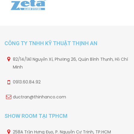
CÔNG TY TNHH KỸ THUẬT THỊNH AN
82/14/1A1 Nguyễn Xí, Phường 26, Quận Bình Thạnh, Hồ Chí
Minh
0913.60.84.92
ductran@thinhanco.com
SHOW ROOM TẠI TPHCM
258A Trần Hưng Đạo, P. Nguyễn Cư Trinh, TP.HCM