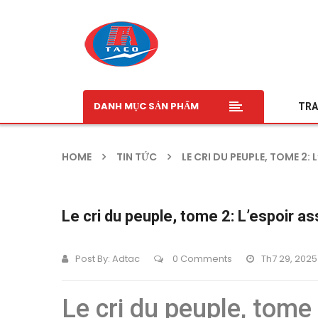
DANH MỤC SẢN PHẨM
TRA
HOME
TIN TỨC
LE CRI DU PEUPLE, TOME 2:
Le cri du peuple, tome 2: L’espoir 
Post By:
Adtac
0 Comments
Th7 29, 2025
Le cri du peuple, tome