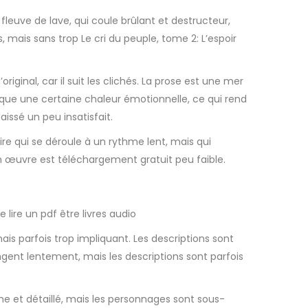
 fleuve de lave, qui coule brûlant et destructeur,
s, mais sans trop Le cri du peuple, tome 2: L’espoir
ginal, car il suit les clichés. La prose est une mer
anque une certaine chaleur émotionnelle, ce qui rend
issé un peu insatisfait.
ire qui se déroule à un rythme lent, mais qui
en œuvre est téléchargement gratuit peu faible.
 lire un pdf être livres audio
ais parfois trop impliquant. Les descriptions sont
gent lentement, mais les descriptions sont parfois
che et détaillé, mais les personnages sont sous-