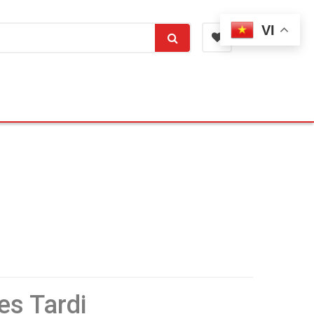
VI
es Tardi