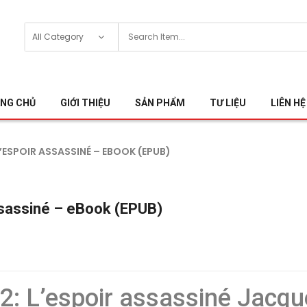
NG CHỦ
GIỚI THIỆU
SẢN PHẨM
TƯ LIỆU
LIÊN HỆ
 L’ESPOIR ASSASSINÉ – EBOOK (EPUB)
assassiné – eBook (EPUB)
 2: L’espoir assassiné Jacqu