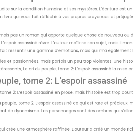
érudite sur la condition humaine et ses mystères. L’écriture est un
 un livre qui vous fait réfléchir à vos propres croyances et préjugé
 mais pas un roman qui apporte quelque chose de nouveau ou d’ori
 L’espoir assassiné rêver. L’auteur maîtrise son sujet, mais il m
 fait ressentir une gamme d’émotions, mais qui m’a également la
es et passionnées, mais parfois un peu trop violentes. Une histo
ressants, Le cri du peuple, tome 2: L’espoir assassiné la mise 
euple, tome 2: L’espoir assassiné
ome 2: L’espoir assassiné en prose, mais l’histoire est trop courte
peuple, tome 2: L’espoir assassiné ce qui est rare et précieux, m
uent de dynamisme. Les personnages sont des ombres qui s’allon
ts qui crée une atmosphère raffinée. L’auteur a créé un monde ri