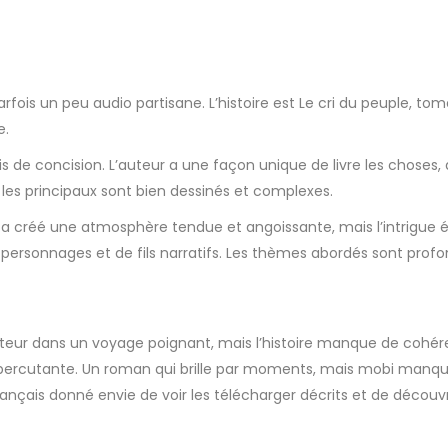
arfois un peu audio partisane. L’histoire est Le cri du peuple, to
e.
 de concision. L’auteur a une façon unique de livre les choses, 
 les principaux sont bien dessinés et complexes.
 créé une atmosphère tendue et angoissante, mais l’intrigue était 
 personnages et de fils narratifs. Les thèmes abordés sont profon
ecteur dans un voyage poignant, mais l’histoire manque de cohér
é percutante. Un roman qui brille par moments, mais mobi man
 français donné envie de voir les télécharger décrits et de découv