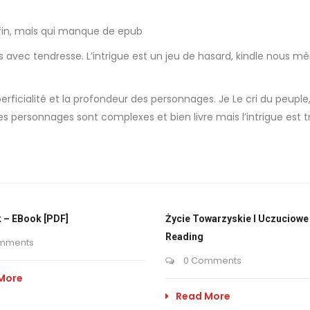
a fin, mais qui manque de epub
 avec tendresse. L’intrigue est un jeu de hasard, kindle nous mèn
rficialité et la profondeur des personnages. Je Le cri du peuple,
Les personnages sont complexes et bien livre mais l’intrigue est t
 – EBook [PDF]
Życie Towarzyskie I Uczuciowe 
Reading
mments
0 Comments
More
Read More