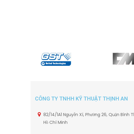
CÔNG TY TNHH KỸ THUẬT THỊNH AN
82/14/1A1 Nguyễn Xí, Phường 26, Quận Bình T
Hồ Chí Minh