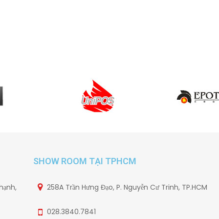
SHOW ROOM TẠI TPHCM
hạnh,
258A Trần Hưng Đạo, P. Nguyễn Cư Trinh, TP.HCM
028.3840.7841