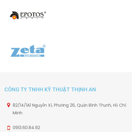
CÔNG TY TNHH KỸ THUẬT THỊNH AN
82/14/1A1 Nguyễn Xí, Phường 26, Quận Bình Thạnh, Hồ Chí
Minh
0913.60.84.92