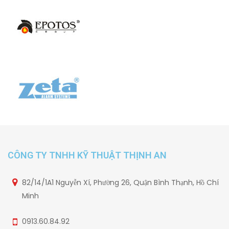
CÔNG TY TNHH KỸ THUẬT THỊNH AN
82/14/1A1 Nguyễn Xí, Phường 26, Quận Bình Thạnh, Hồ Chí
Minh
0913.60.84.92