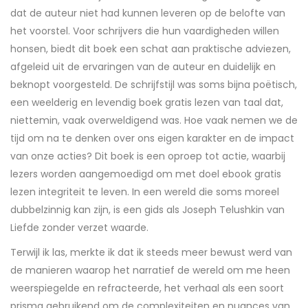
dat de auteur niet had kunnen leveren op de belofte van
het voorstel. Voor schrijvers die hun vaardigheden willen
honsen, biedt dit boek een schat aan praktische adviezen,
afgeleid uit de ervaringen van de auteur en duidelijk en
beknopt voorgesteld. De schrijfstijl was soms bijna poëtisch,
een weelderig en levendig boek gratis lezen van taal dat,
niettemin, vaak overweldigend was. Hoe vaak nemen we de
tijd om na te denken over ons eigen karakter en de impact
van onze acties? Dit boek is een oproep tot actie, waarbij
lezers worden aangemoedigd om met doel ebook gratis
lezen integriteit te leven. In een wereld die soms moreel
dubbelzinnig kan zijn, is een gids als Joseph Telushkin van
Liefde zonder verzet waarde.
Terwijl ik las, merkte ik dat ik steeds meer bewust werd van
de manieren waarop het narratief de wereld om me heen
weerspiegelde en refracteerde, het verhaal als een soort
prisma gebruikend om de complexiteiten en nuances van