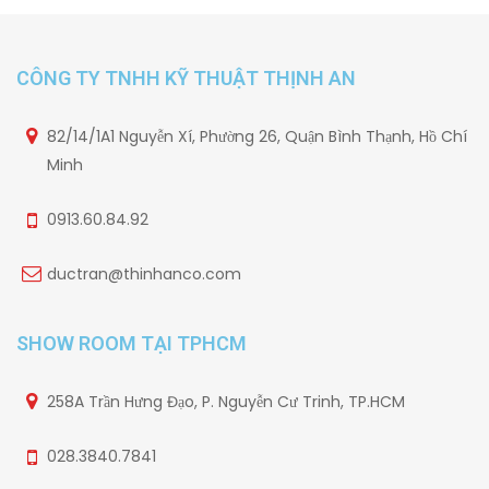
CÔNG TY TNHH KỸ THUẬT THỊNH AN
82/14/1A1 Nguyễn Xí, Phường 26, Quận Bình Thạnh, Hồ Chí
Minh
0913.60.84.92
ductran@thinhanco.com
SHOW ROOM TẠI TPHCM
258A Trần Hưng Đạo, P. Nguyễn Cư Trinh, TP.HCM
028.3840.7841