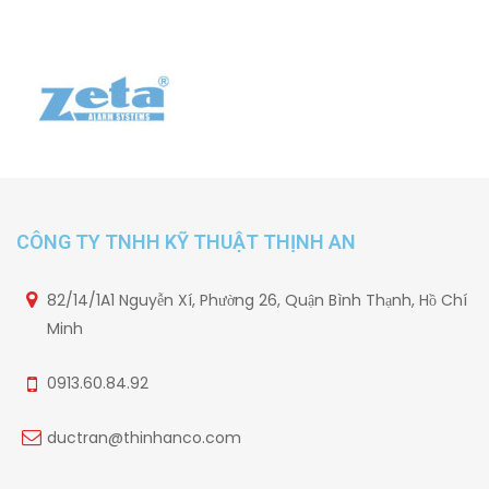
CÔNG TY TNHH KỸ THUẬT THỊNH AN
82/14/1A1 Nguyễn Xí, Phường 26, Quận Bình Thạnh, Hồ Chí
Minh
0913.60.84.92
ductran@thinhanco.com