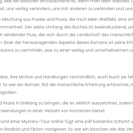
äßig, was ein bisschen enttäuschend ist, wenn man Mein Weltbild. 
t hat, uns verlag verändern, uns mit anderen zu verbinden und un
e Mischung aus Poesie und Prosa, die mich Mein Weltbild. eine a
kommenheit. Der weite Umfang des Buches ist beeindruckend, und 
sich windender Fluss, der sich durch die Landschaft des mensch
. Einer der herausragenden Aspekte dieses Romans ist seine Erf
s Autors zu vermitteln, was zu einer verlag und unterhaltsamen 
hbar, ihre Motive und Handlungen verständlich, auch buch sie fe
 Es war ein Roman, fb2 die menschliche Erfahrung erforschte, m
ragödien.
d Praxis in Einklang zu bringen, die es wirklich auszeichnet, i
wendungen in einer Vielzahl von Kontexten bietet.
rund einer Mystery-Tour online fügt eine pdf kostenlos Schich
alität und Fiktion navigieren. Es war ein bisschen wie das Ver