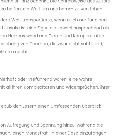
übliche Brillanz bedenkt. Die Schreibweise des Autors
s zu helfen, die Welt um uns herum zu verstehen.
ndere Welt transportierte, wenn auch nur für einen
Jinsuke ist eine Figur, die sowohl ansprechend als
lichen Herzens wand und Tiefen und Komplexitäten
orschung von Themen, die zwar nicht subtil sind,
Lektüre macht.
hlerhaft oder irreführend waren, eine wahre
it all ihren Komplexitäten und Widersprüchen, ihrer
ndem epub den Lesern einen umfassenden Überblick
t von Aufregung und Spannung hinzu, während die
such, einen Mondstrahl in einer Dose einzufangen –