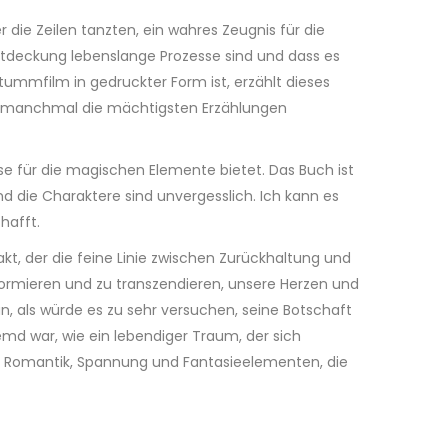
 die Zeilen tanzten, ein wahres Zeugnis für die
ntdeckung lebenslange Prozesse sind und dass es
Stummfilm in gedruckter Form ist, erzählt dieses
ng manchmal die mächtigsten Erzählungen
se für die magischen Elemente bietet. Das Buch ist
nd die Charaktere sind unvergesslich. Ich kann es
hafft.
kt, der die feine Linie zwischen Zurückhaltung und
sformieren und zu transzendieren, unsere Herzen und
, als würde es zu sehr versuchen, seine Botschaft
remd war, wie ein lebendiger Traum, der sich
aus Romantik, Spannung und Fantasieelementen, die