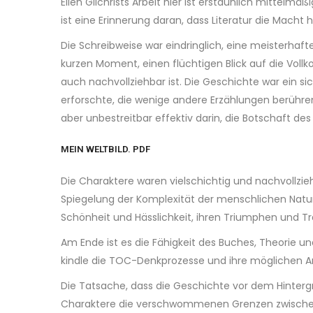
Ellen Gilchrists Arbeit hier ist erstaunlich mittelm
ist eine Erinnerung daran, dass Literatur die Mach
Die Schreibweise war eindringlich, eine meisterhaft
kurzen Moment, einen flüchtigen Blick auf die Voll
auch nachvollziehbar ist. Die Geschichte war ein 
erforschte, die wenige andere Erzählungen berühren
aber unbestreitbar effektiv darin, die Botschaft de
MEIN WELTBILD. PDF
Die Charaktere waren vielschichtig und nachvollzie
Spiegelung der Komplexität der menschlichen Natur.
Schönheit und Hässlichkeit, ihren Triumphen und T
Am Ende ist es die Fähigkeit des Buches, Theorie un
kindle die TOC-Denkprozesse und ihre möglichen An
Die Tatsache, dass die Geschichte vor dem Hinterg
Charaktere die verschwommenen Grenzen zwischen Re