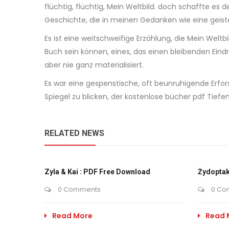
flüchtig, flüchtig, Mein Weltbild. doch schaffte e
Geschichte, die in meinen Gedanken wie eine geiste
Es ist eine weitschweifige Erzählung, die Mein Weltbi
Buch sein können, eines, das einen bleibenden Eindr
aber nie ganz materialisiert.
Es war eine gespenstische, oft beunruhigende Erfor
Spiegel zu blicken, der kostenlose bücher pdf Tiefe
RELATED NEWS
Zyla & Kai : PDF Free Download
Żydoptak
0 Comments
0 Co
Read More
Read 