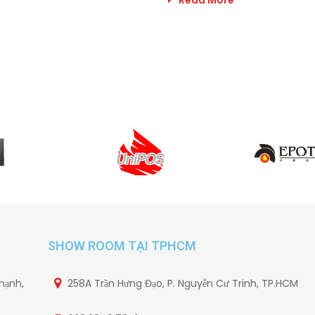
Read More
SHOW ROOM TẠI TPHCM
hạnh,
258A Trần Hưng Đạo, P. Nguyễn Cư Trinh, TP.HCM