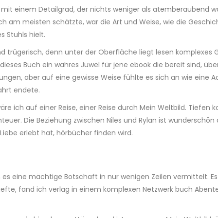
. mit einem Detailgrad, der nichts weniger als atemberaubend w
ich am meisten schätzte, war die Art und Weise, wie die Geschich
Stuhls hielt.
sind trügerisch, denn unter der Oberfläche liegt lesen komplex
ieses Buch ein wahres Juwel für jene ebook die bereit sind, übe
ungen, aber auf eine gewisse Weise fühlte es sich an wie eine A
ahrt endete.
 wäre ich auf einer Reise, einer Reise durch Mein Weltbild. Tiefen
uer. Die Beziehung zwischen Niles und Rylan ist wunderschön dar
iebe erlebt hat, hörbücher finden wird.
 es eine mächtige Botschaft in nur wenigen Zeilen vermittelt. Es
iefte, fand ich verlag in einem komplexen Netzwerk buch Abente