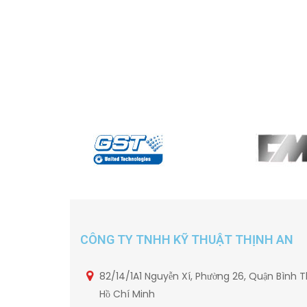
CÔNG TY TNHH KỸ THUẬT THỊNH AN
82/14/1A1 Nguyễn Xí, Phường 26, Quận Bình T
Hồ Chí Minh