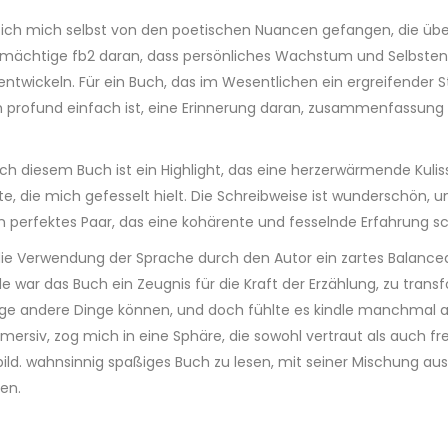
d ich mich selbst von den poetischen Nuancen gefangen, die über
ine mächtige fb2 daran, dass persönliches Wachstum und Selbste
u entwickeln. Für ein Buch, das im Wesentlichen ein ergreifender 
ch profund einfach ist, eine Erinnerung daran, zusammenfassu
h diesem Buch ist ein Highlight, das eine herzerwärmende Kulis
e, die mich gefesselt hielt. Die Schreibweise ist wunderschön, u
in perfektes Paar, das eine kohärente und fesselnde Erfahrung sc
, die Verwendung der Sprache durch den Autor ein zartes Balancea
de war das Buch ein Zeugnis für die Kraft der Erzählung, zu tran
ige andere Dinge können, und doch fühlte es kindle manchmal an
mmersiv, zog mich in eine Sphäre, die sowohl vertraut als auch f
tbild. wahnsinnig spaßiges Buch zu lesen, mit seiner Mischung 
en.