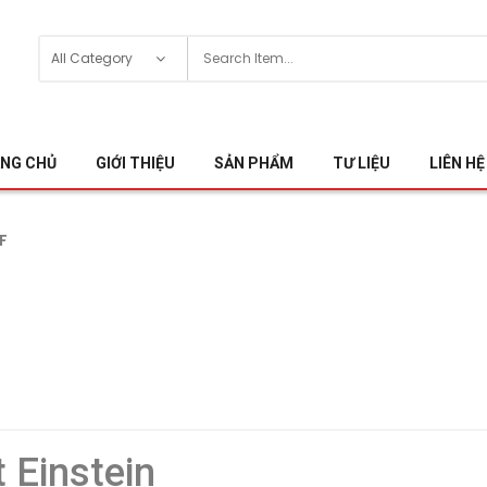
NG CHỦ
GIỚI THIỆU
SẢN PHẨM
TƯ LIỆU
LIÊN HỆ
F
t Einstein