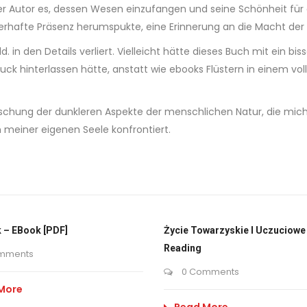
s der Autor es, dessen Wesen einzufangen und seine Schönheit für
rhafte Präsenz herumspukte, eine Erinnerung an die Macht der F
ld. in den Details verliert. Vielleicht hätte dieses Buch mit ein b
uck hinterlassen hätte, anstatt wie ebooks Flüstern in einem vo
schung der dunkleren Aspekte der menschlichen Natur, die mich 
n meiner eigenen Seele konfrontiert.
 – EBook [PDF]
Życie Towarzyskie I Uczuciowe 
Reading
mments
0 Comments
More