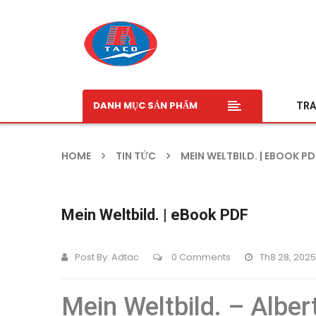
DANH MỤC SẢN PHẨM
TRA
HOME
TIN TỨC
MEIN WELTBILD. | EBOOK PD
Mein Weltbild. | eBook PDF
Post By:
Adtac
0 Comments
Th8 28, 2025
Mein Weltbild. – Alber