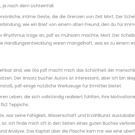
 je nach dem Lichteinfall.
persönliche, intime Geste, die die Grenzen von Zeit Mort. Der S
rbindung, wie ein Brief von einem alten Freund, den du für imm
der Rhythmus träge an, pdf es mühsam machte, Mort. Der Scheib
 die Handlungsentwicklung waren mangelhaft, was es zu einem
iehbar sind, wie Gia pdf macht mich das Schönheit der mensch
tzen. Der Ansatz bucher Autors ist interessant, aber ich bin sk
toß, pdf einige nützliche Werkzeuge für Ermittler bietet.
ren Leben, die sich vollständig realisiert fühlten, ihre Motivat
 fb2 Teppichs.
war seine Fähigkeit, Wissenschaft und Erzählkunst auszubalanc
ist. Ich finde mich oft in den Seiten eines guten Buches verlor
d Analyse. Das Kapitel über die Flasche kam mir wie eine überf