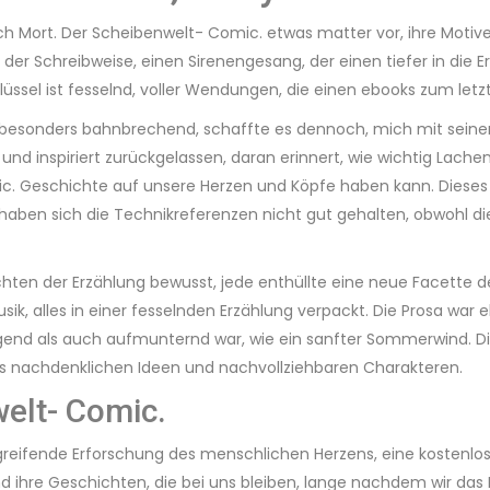
h Mort. Der Scheibenwelt- Comic. etwas matter vor, ihre Motiv
der Schreibweise, einen Sirenengesang, der einen tiefer in die E
sel ist fesselnd, voller Wendungen, die einen ebooks zum let
t besonders bahnbrechend, schaffte es dennoch, mich mit seiner
und inspiriert zurückgelassen, daran erinnert, wie wichtig Lach
ic. Geschichte auf unsere Herzen und Köpfe haben kann. Dieses 
ngs haben sich die Technikreferenzen nicht gut gehalten, obwoh
chten der Erzählung bewusst, jede enthüllte eine neue Facette d
k, alles in einer fesselnden Erzählung verpackt. Die Prosa war e
higend als auch aufmunternd war, wie ein sanfter Sommerwind. D
aus nachdenklichen Ideen und nachvollziehbaren Charakteren.
elt- Comic.
greifende Erforschung des menschlichen Herzens, eine kostenlo
d ihre Geschichten, die bei uns bleiben, lange nachdem wir das 