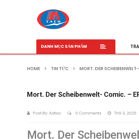
DANH MỤC SẢN PHẨM
TRA
HOME
TIN TỨC
MORT. DER SCHEIBENWELT-
Mort. Der Scheibenwelt- Comic. – 
Post By:
Adtac
0 Comments
Th9 3, 2025
Mort. Der Scheibenwelt