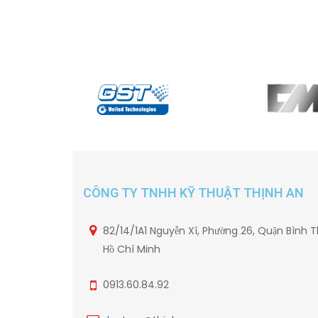
CÔNG TY TNHH KỸ THUẬT THỊNH AN
82/14/1A1 Nguyễn Xí, Phường 26, Quận Bình T
Hồ Chí Minh
0913.60.84.92