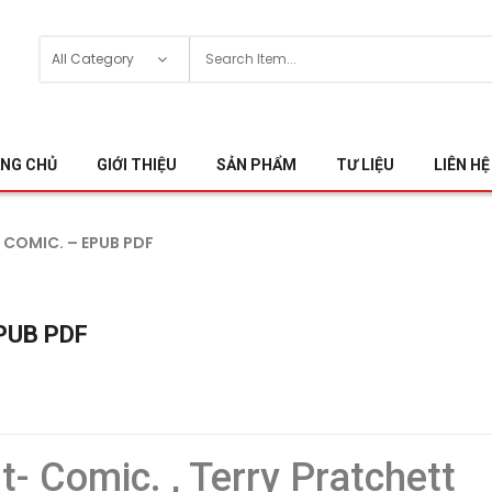
NG CHỦ
GIỚI THIỆU
SẢN PHẨM
TƯ LIỆU
LIÊN HỆ
 COMIC. – EPUB PDF
EPUB PDF
- Comic. , Terry Pratchett