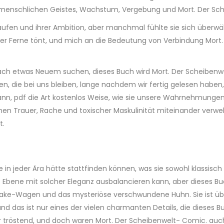
es menschlichen Geistes, Wachstum, Vergebung und Mort. Der Sc
ufen und ihrer Ambition, aber manchmal fühlte sie sich überwäl
in der Ferne tönt, und mich an die Bedeutung von Verbindung Mo
 nach etwas Neuem suchen, dieses Buch wird Mort. Der Scheibenw
n, die bei uns bleiben, lange nachdem wir fertig gelesen haben
 kann, pdf die Art kostenlos Weise, wie sie unsere Wahrnehmun
men Trauer, Rache und toxischer Maskulinität miteinander verwebt
t.
e in jeder Ära hätte stattfinden können, was sie sowohl klassisch 
 Ebene mit solcher Eleganz ausbalancieren kann, aber dieses Buc
pcake-Wagen und das mysteriöse verschwundene Huhn. Sie ist üb
nd das ist nur eines der vielen charmanten Details, die dieses
 tröstend, und doch waren Mort. Der Scheibenwelt- Comic. auch 