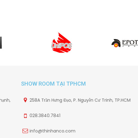
SHOW ROOM TẠI TPHCM
hạnh,
258A Trần Hưng Đạo, P. Nguyễn Cư Trinh, TP.HCM
028.3840.7841
info@thinhanco.com