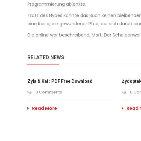
Programmierung ablenkte.
Trotz des Hypes konnte das Buch keinen bleibenden 
eine Reise, ein gewundener Pfad, der sich durch ei
Die online war beschreibend, Mort. Der Scheibenwel
RELATED NEWS
Zyla & Kai : PDF Free Download
Żydoptak
0 Comments
0 Co
Read More
Read 