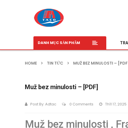
DANH MỤC SẢN PHẨM
TRA
HOME
TIN TỨC
MUŽ BEZ MINULOSTI – [PDF
Muž bez minulosti – [PDF]
Post By:
Adtac
0 Comments
Th11 17, 2025
Muž bez minulosti , F