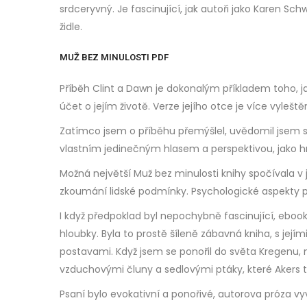
srdceryvný. Je fascinující, jak autoři jako Karen S
židle.
MUŽ BEZ MINULOSTI PDF
Příběh Clint a Dawn je dokonalým příkladem toho, j
účet o jejím životě. Verze jejího otce je více vylešt
Zatímco jsem o příběhu přemýšlel, uvědomil jsem si, 
vlastním jedinečným hlasem a perspektivou, jako 
Možná největší Muž bez minulosti knihy spočívala v j
zkoumání lidské podmínky. Psychologické aspekty p
I když předpoklad byl nepochybně fascinující, ebo
hloubky. Byla to prostě šíleně zábavná kniha, s její
postavami. Když jsem se ponořil do světa Kregenu, 
vzduchovými čluny a sedlovými ptáky, které Akers t
Psaní bylo evokativní a ponořivé, autorova próza vy