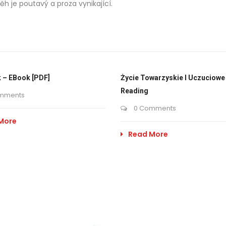
ěh je poutavý a proza vynikající.
 – EBook [PDF]
Życie Towarzyskie I Uczuciowe 
Reading
mments
0 Comments
More
Read More