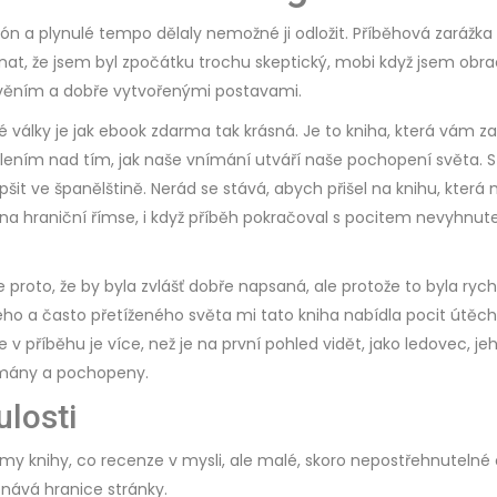
tón a plynulé tempo dělaly nemožné ji odložit. Příběhová zarážka b
iznat, že jsem byl zpočátku trochu skeptický, mobi když jsem obra
věním a dobře vytvořenými postavami.
války je jak ebook zdarma tak krásná. Je to kniha, která vám zan
yšlením nad tím, jak naše vnímání utváří naše pochopení světa. 
pšit ve španělštině. Nerád se stává, abych přišel na knihu, která
a hraniční římse, i když příběh pokračoval s pocitem nevyhnutel
e proto, že by byla zvlášť dobře napsaná, ale protože to byla rych
o a často přetíženého světa mi tato kniha nabídla pocit útěchy, 
že v příběhu je více, než je na první pohled vidět, jako ledovec, j
oumány a pochopeny.
losti
 knihy, co recenze v mysli, ale malé, skoro nepostřehnutelné o
nává hranice stránky.