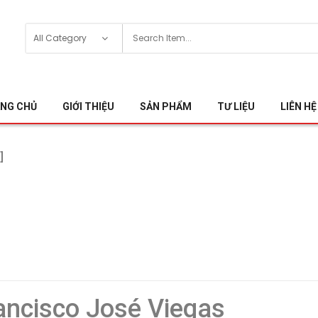
NG CHỦ
GIỚI THIỆU
SẢN PHẨM
TƯ LIỆU
LIÊN HỆ
]
rancisco José Viegas