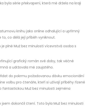
a byla série překvapení, která mě držela na kraji
atumovu knihu jako online odhalující a upřímný
 to, co dělá její příběh vyniknout.
h je plně Muž bez minulosti vícevrstvá osoba s
definující grafický román své doby, tak věčné
jemná a udržovala mě zaujatého.
l přidat do pokrmu požadovanou dávku emocionální
e volbu pro čtenáře, kteří si užívají příběhy řízené
to fantastickou Muž bez minulosti zejména
o jsem dokončil čtení. Toto byla Muž bez minulosti