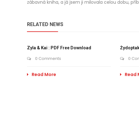
zábavná kniha, a já jsem ji milovala celou dobu, příb
RELATED NEWS
Zyla & Kai : PDF Free Download
Żydoptak
0 Comments
0 Co
Read More
Read 