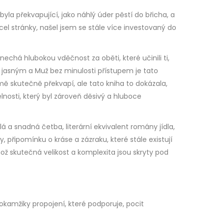
yla překvapující, jako náhlý úder pěstí do břicha, a
cel stránky, našel jsem se stále více investovaný do
echá hlubokou vděčnost za oběti, které učinili ti,
S jasným a Muž bez minulosti přístupem je tato
 mě skutečně překvapí, ale tato kniha to dokázala,
nosti, který byl zároveň děsivý a hluboce
lá a snadná četba, literární ekvivalent romány jídla,
připomínku o kráse a zázraku, které stále existují
ehož skutečná velikost a komplexita jsou skryty pod
kamžiky propojení, které podporuje, pocit