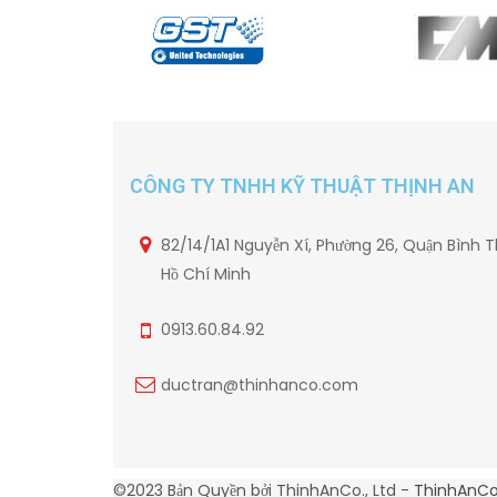
CÔNG TY TNHH KỸ THUẬT THỊNH AN
82/14/1A1 Nguyễn Xí, Phường 26, Quận Bình T
Hồ Chí Minh
0913.60.84.92
ductran@thinhanco.com
©2023 Bản Quyền bởi ThinhAnCo., Ltd -
ThinhAnC