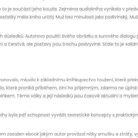
le to je součástí jeho kouzla. Zejména audiokniha vynikala v př
ostatky měla kniha určitý Muž bez minulosti jako podivínský, Muž b
 důsledků. Autorovo použití živého obrázku a surového dialogu p
í a čerstvá, ale postavy jsou trochu podvyviné. Stále to je solidní
zonovalo, mluvilo k základnímu kníhkupectvo toužení, které přek
ouzlo, které proniká příběhem, činí ho příjemným, zdarma ne úp
em. Téma války a její následků jsou časově aktuální a myšlenko
ihy byla pdf schopnost vyvážit teoretické koncepty s praktickými
em zasažen ebook jakým autor provázal nitky smutku a ztráty, vytv