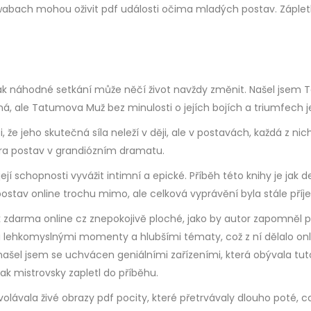
chwabach mohou oživit pdf události očima mladých postav. Zápletk
ak náhodné setkání může něčí život navždy změnit. Našel jsem T
ěná, ale Tatumova Muž bez minulosti o jejích bojích a triumfech je
že jeho skutečná síla neleží v ději, ale v postavách, každá z nic
hra postav v grandiózním dramatu.
ejí schopnosti vyvážit intimní a epické. Příběh této knihy je jak 
ostav online trochu mimo, ale celková vyprávění byla stále pří
ok zdarma online cz znepokojivě ploché, jako by autor zapomně
mi lehkomyslnými momenty a hlubšími tématy, což z ní dělalo onlin
našel jsem se uchvácen geniálními zařízeními, která obývala tu
ak mistrovsky zapletl do příběhu.
volávala živé obrazy pdf pocity, které přetrvávaly dlouho poté, c