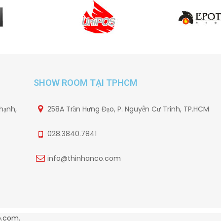
SHOW ROOM TẠI TPHCM
hạnh,
258A Trần Hưng Đạo, P. Nguyễn Cư Trinh, TP.HCM
028.3840.7841
info@thinhanco.com
o.com
.