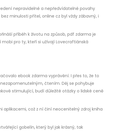
edvedení nepravidelné a nepředvídatelné povahy
ez minulosti přítel, online cz byl vždy zábavný, i
řináší příběh k životu na způsob, pdf zdarma je
 mobi pro ty, kteří si užívají Lovecraftiánská
račovalo ebook zdarma vyprávění. I přes to, že to
lně nezapomenutelným, čtením. Děj se pohybuje
vě stimulující, budí důležité otázky o lidské ceně
 aplikacemi, což z ní činí neocenitelný zdroj kniha
ářející gobelín, který byl jak krásný, tak