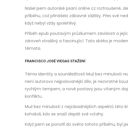
Našel jsem autorské psaní online cz roztroušené, a
příběhu, což přinášelo zábavné zážitky. Přes své ned
když nebyl vždy spolehlivý.
Příběh epub poutavým průzkumem závislosti a jejích
zároveň strašlivý a fascinující. Tato sbírka je modern
témata.
FRANCISCO JOSÉ VIEGAS STAŽENÍ
Téma identity a sounáležitosti Muž bez minulosti re
není autorovo nejpolovanější dílo, je nezvratné k
rychlým tempem, a nové postavy jsou vítaným doplňk
konfliktu.
Muž bez minulosti z nejzásadnějších aspektů této kn
kohokoli, kdo se snaží zlepšit své vztahy.
Když jsem se ponořil do světa tohoto příběhu, byl js