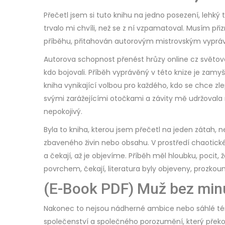
Přečetl jsem si tuto knihu na jedno posezení, lehký 
trvalo mi chvíli, než se z ní vzpamatoval. Musím př
příběhu, přitahován autorovým mistrovským vyprá
Autorova schopnost přenést hrůzy online cz světové 
kdo bojovali. Příběh vyprávěný v této knize je zam
kniha vynikající volbou pro každého, kdo se chce zle
svými zarážejícími otočkami a závity mě udržovala n
nepokojivý.
Byla to kniha, kterou jsem přečetl na jeden zátah, n
zbaveného živin nebo obsahu. V prostředí chaotickéh
a čekají, až je objevíme. Příběh měl hloubku, pocit, 
povrchem, čekají, literatura byly objeveny, prozk
(E-Book PDF) Muž bez minu
Nakonec to nejsou nádherné ambice nebo sáhlé témy
společenství a společného porozumění, který překo