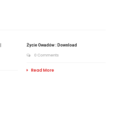
|
Życie Owadów : Download
0 Comments
Read More