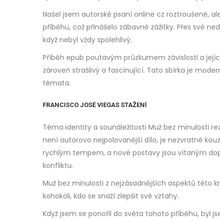
Našel jsem autorské psaní online cz roztroušené, a
příběhu, což přinášelo zábavné zážitky. Přes své ned
když nebyl vždy spolehlivý.
Příběh epub poutavým průzkumem závislosti a jejích
zároveň strašlivý a fascinující. Tato sbírka je modern
témata.
FRANCISCO JOSÉ VIEGAS STAŽENÍ
Téma identity a sounáležitosti Muž bez minulosti re
není autorovo nejpolovanější dílo, je nezvratné k
rychlým tempem, a nové postavy jsou vítaným doplňk
konfliktu.
Muž bez minulosti z nejzásadnějších aspektů této kn
kohokoli, kdo se snaží zlepšit své vztahy.
Když jsem se ponořil do světa tohoto příběhu, byl js