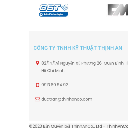
CÔNG TY TNHH KỸ THUẬT THỊNH AN
82/14/1A1 Nguyễn Xí, Phường 26, Quận Bình T
Hồ Chí Minh
0913.60.84.92
ductran@thinhanco.com
©2023 Bản Quyền bởi ThinhAnCo., Ltd -
ThinhAnC