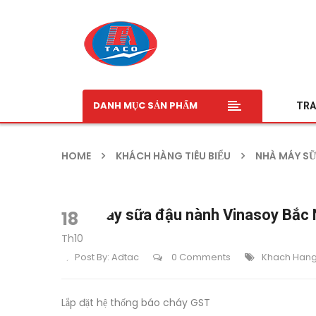
DANH MỤC SẢN PHẨM
TRA
HOME
KHÁCH HÀNG TIÊU BIỂU
NHÀ MÁY SỮ
Nhà máy sữa đậu nành Vinasoy Bắc 
18
Th10
Post By:
Adtac
0 Comments
Khach Hang 
Lắp đặt hệ thống báo cháy GST