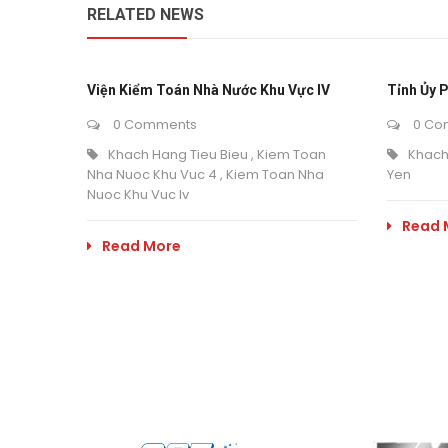
RELATED NEWS
Viện Kiểm Toán Nhà Nước Khu Vực IV
Tỉnh Ủy 
0 Comments
0 Co
Khach Hang Tieu Bieu
,
Kiem Toan
Khach
Nha Nuoc Khu Vuc 4
,
Kiem Toan Nha
Yen
Nuoc Khu Vuc Iv
Read 
Read More