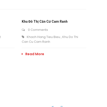
Khu Đô Thị Căn Cứ Cam Ranh
0 Comments
t
Khach Hang Tieu Bieu
,
Khu Do Thi
Can Cu Cam Ranh
Read More