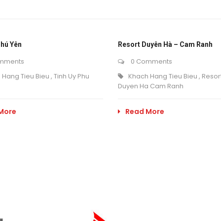
Phú Yên
Resort Duyên Hà – Cam Ranh
mments
0 Comments
 Hang Tieu Bieu
,
Tinh Uy Phu
Khach Hang Tieu Bieu
,
Resor
Duyen Ha Cam Ranh
More
Read More