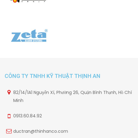
CÔNG TY TNHH KỸ THUẬT THỊNH AN
82/14/1A1 Nguyễn Xí, Phường 26, Quận Bình Thạnh, Hồ Chí
Minh
0913.60.84.92
ductran@thinhanco.com