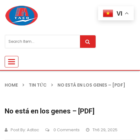
VI
Toggle
navigation
HOME
TIN TỨC
NO ESTÁ EN LOS GENES – [PDF]
No está en los genes – [PDF]
Post By:
Adtac
0 Comments
Th6 29, 2025