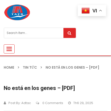
VI
Toggle
navigation
HOME
TIN TỨC
NO ESTÁ EN LOS GENES – [PDF]
No está en los genes – [PDF]
Post By:
Adtac
0 Comments
Th6 29, 2025