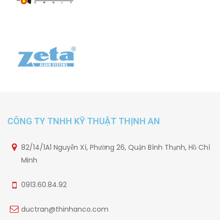
CÔNG TY TNHH KỸ THUẬT THỊNH AN
82/14/1A1 Nguyễn Xí, Phường 26, Quận Bình Thạnh, Hồ Chí
Minh
0913.60.84.92
ductran@thinhanco.com