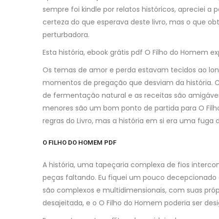
sempre foi kindle por relatos históricos, apreciei
certeza do que esperava deste livro, mas o que ob
perturbadora.
Esta história, ebook grátis pdf O Filho do Homem e
Os temas de amor e perda estavam tecidos ao long
momentos de pregação que desviam da história. Con
de fermentação natural e as receitas são amigávei
menores são um bom ponto de partida para O Filho
regras do Livro, mas a história em si era uma fuga d
O FILHO DO HOMEM PDF
A história, uma tapeçaria complexa de fios inter
peças faltando. Eu fiquei um pouco decepcionado co
são complexos e multidimensionais, com suas própria
desajeitada, e o O Filho do Homem poderia ser desi