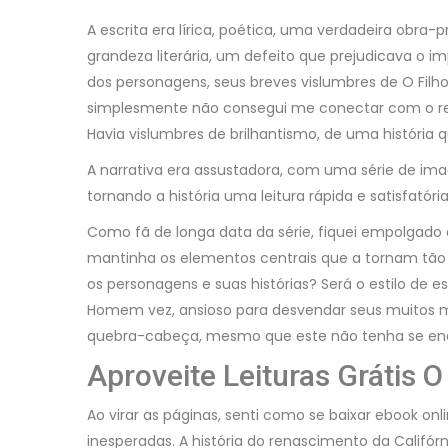
A escrita era lírica, poética, uma verdadeira obr
grandeza literária, um defeito que prejudicava o 
dos personagens, seus breves vislumbres de O Fi
simplesmente não consegui me conectar com o relac
Havia vislumbres de brilhantismo, de uma história 
A narrativa era assustadora, com uma série de ima
tornando a história uma leitura rápida e satisfatória
Como fã de longa data da série, fiquei empolgado a
mantinha os elementos centrais que a tornam tão 
os personagens e suas histórias? Será o estilo de e
Homem vez, ansioso para desvendar seus muitos mi
quebra-cabeça, mesmo que este não tenha se e
Aproveite Leituras Grátis 
Ao virar as páginas, senti como se baixar ebook o
inesperadas. A história do renascimento da Cali