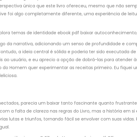
 a perspectiva única que este livro ofereceu, mesmo que não sem
tive foi algo completamente diferente, uma experiência de lei
xplora temas de identidade ebook pdf baixar autoconhecimento, q
o da narrativa, adicionando um senso de profundidade e compl
tudo, a ideia central é sólida e poderia ter sido executada d
s ao usuário, e eu aprecio a opção de dobrá-las para atender à
 do Homem quer experimentar as receitas primeiro. Eu fiquei
eliciosa.
conectados, parecia um baixar tanto fascinante quanto frustra
m a falta de clareza nas regras do Livro, mas a história em si 
s lutas e triunfos, tornando fácil se envolver com suas vidas. P
gual.