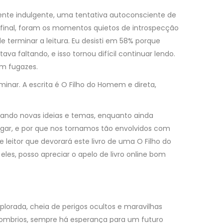
mente indulgente, uma tentativa autoconsciente de
o final, foram os momentos quietos de introspecção
erminar a leitura. Eu desisti em 58% porque
 faltando, e isso tornou difícil continuar lendo.
am fugazes.
inar. A escrita é O Filho do Homem e direta,
lorando novas ideias e temas, enquanto ainda
rgar, e por que nos tornamos tão envolvidos com
 leitor que devorará este livro de uma O Filho do
s, posso apreciar o apelo de livro online bom
lorada, cheia de perigos ocultos e maravilhas
sombrios, sempre há esperança para um futuro