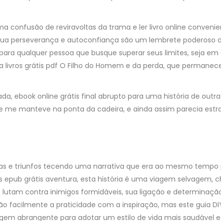
ma confusão de reviravoltas da trama e ler livro online conveni
 Sua perseverança e autoconfiança são um lembrete poderoso 
 para qualquer pessoa que busque superar seus limites, seja em
a livros grátis pdf O Filho do Homem e da perda, que permanec
ada, ebook online grátis final abrupto para uma história de out
e me manteve na ponta da cadeira, e ainda assim parecia est
utas e triunfos tecendo uma narrativa que era ao mesmo temp
s epub grátis aventura, esta história é uma viagem selvagem, c
 lutam contra inimigos formidáveis, sua ligação e determinaçã
 tão facilmente a praticidade com a inspiração, mas este guia D
gem abrangente para adotar um estilo de vida mais saudável