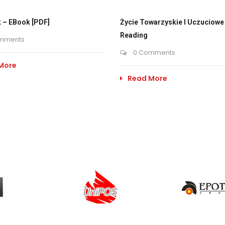
 – EBook [PDF]
Życie Towarzyskie I Uczuciowe 
Reading
mments
0 Comments
More
Read More