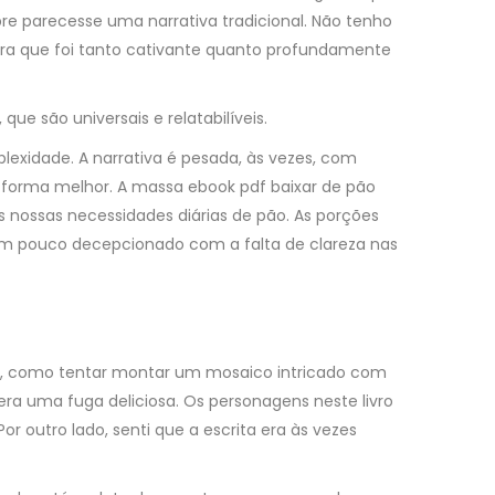
pre parecesse uma narrativa tradicional. Não tenho
tura que foi tanto cativante quanto profundamente
ue são universais e relatabilíveis.
exidade. A narrativa é pesada, às vezes, com
e forma melhor. A massa ebook pdf baixar de pão
s nossas necessidades diárias de pão. As porções
 um pouco decepcionado com a falta de clareza nas
nte, como tentar montar um mosaico intricado com
era uma fuga deliciosa. Os personagens neste livro
or outro lado, senti que a escrita era às vezes