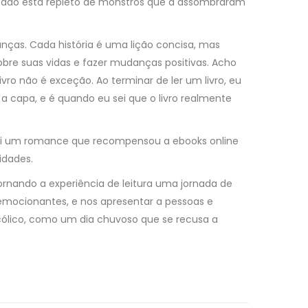
assado está repleto de monstros que a assombraram
anças. Cada história é uma lição concisa, mas
r sobre suas vidas e fazer mudanças positivas. Acho
vro não é exceção. Ao terminar de ler um livro, eu
 capa, e é quando eu sei que o livro realmente
Foi um romance que recompensou a ebooks online
idades.
tornando a experiência de leitura uma jornada de
 emocionantes, e nos apresentar a pessoas e
ncólico, como um dia chuvoso que se recusa a