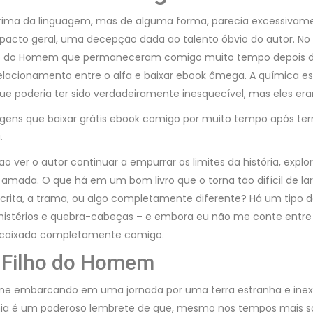
a-prima da linguagem, mas de alguma forma, parecia excessiva
impacto geral, uma decepção dada ao talento óbvio do autor. N
lho do Homem que permaneceram comigo muito tempo depois de t
ionamento entre o alfa e baixar ebook ômega. A química estava
que poderia ter sido verdadeiramente inesquecível, mas eles er
gens que baixar grátis ebook comigo por muito tempo após term
.
o ver o autor continuar a empurrar os limites da história, exp
amada. O que há em um bom livro que o torna tão difícil de la
scrita, a trama, ou algo completamente diferente? Há um tipo de
stérios e quebra-cabeças – e embora eu não me conte entre ele
ncaixado completamente comigo.
O Filho do Homem
nline embarcando em uma jornada por uma terra estranha e inexp
fórnia é um poderoso lembrete de que, mesmo nos tempos mais 