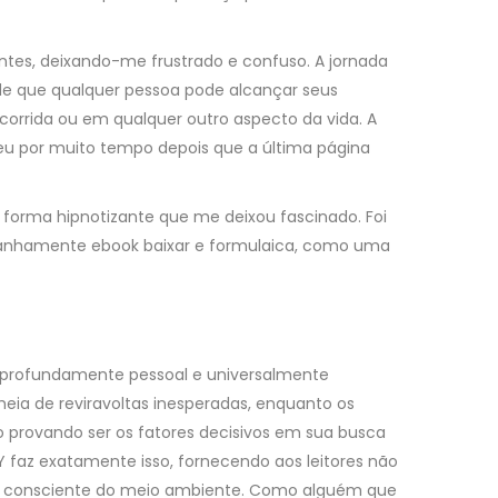
entes, deixando-me frustrado e confuso. A jornada
de que qualquer pessoa pode alcançar seus
 corrida ou em qualquer outro aspecto da vida. A
eu por muito tempo depois que a última página
ra forma hipnotizante que me deixou fascinado. Foi
ranhamente ebook baixar e formulaica, como uma
o profundamente pessoal e universalmente
heia de reviravoltas inesperadas, enquanto os
o provando ser os fatores decisivos em sua busca
IY faz exatamente isso, fornecendo aos leitores não
 e consciente do meio ambiente. Como alguém que