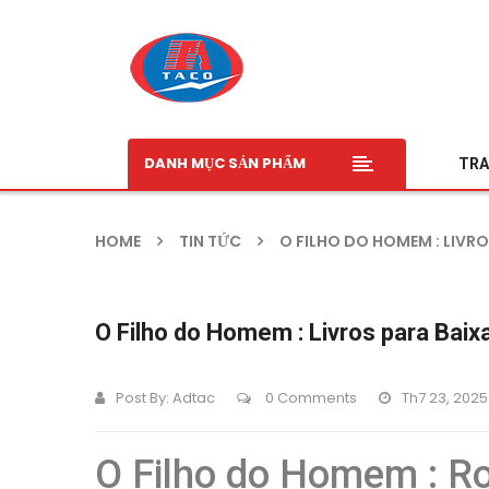
DANH MỤC SẢN PHẨM
TRA
HOME
TIN TỨC
O FILHO DO HOMEM : LIVR
O Filho do Homem : Livros para Baixa
Post By:
Adtac
0 Comments
Th7 23, 2025
O Filho do Homem : Ro