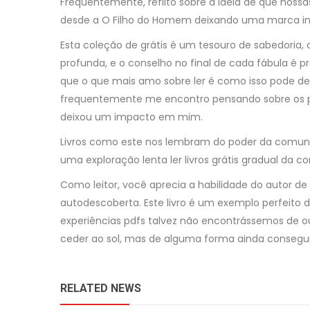
Frequentemente, reflito sobre a ideia de que noss
desde a O Filho do Homem deixando uma marca ind
Esta coleção de grátis é um tesouro de sabedoria, 
profunda, e o conselho no final de cada fábula é prá
que o que mais amo sobre ler é como isso pode desa
frequentemente me encontro pensando sobre os per
deixou um impacto em mim.
Livros como este nos lembram do poder da comuni
uma exploração lenta ler livros grátis gradual da 
Como leitor, você aprecia a habilidade do autor de
autodescoberta. Este livro é um exemplo perfeito 
experiências pdfs talvez não encontrássemos de ou
ceder ao sol, mas de alguma forma ainda consegu
RELATED NEWS