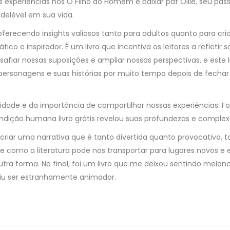
as experiências nos O Filho do Homem e baixar pdf Ollie, seu p
elével em sua vida.
oferecendo insights valiosos tanto para adultos quanto para cri
tico e inspirador. É um livro que incentiva os leitores a refleti
fiar nossas suposições e ampliar nossas perspectivas, e este li
sonagens e suas histórias por muito tempo depois de fechar a
dade e da importância de compartilhar nossas experiências. 
condição humana livro grátis revelou suas profundezas e complex
 criar uma narrativa que é tanto divertida quanto provocativa, 
de como a literatura pode nos transportar para lugares novos e
tra forma. No final, foi um livro que me deixou sentindo mela
iu ser estranhamente animador.