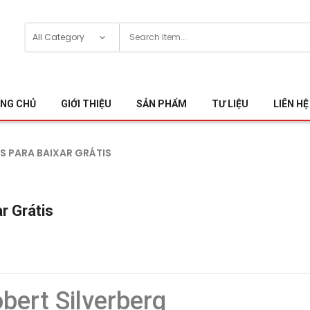
NG CHỦ
GIỚI THIỆU
SẢN PHẨM
TƯ LIỆU
LIÊN HỆ
OS PARA BAIXAR GRÁTIS
r Grátis
bert Silverberg