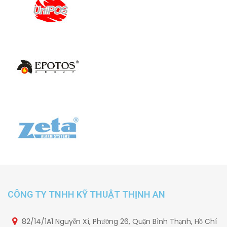
CÔNG TY TNHH KỸ THUẬT THỊNH AN
82/14/1A1 Nguyễn Xí, Phường 26, Quận Bình Thạnh, Hồ Chí