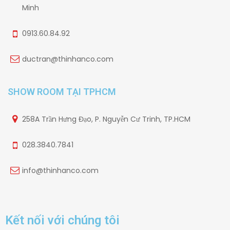
Minh
0913.60.84.92
ductran@thinhanco.com
SHOW ROOM TẠI TPHCM
258A Trần Hưng Đạo, P. Nguyễn Cư Trinh, TP.HCM
028.3840.7841
info@thinhanco.com
Kết nối với chúng tôi