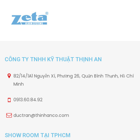
CÔNG TY TNHH KỸ THUẬT THỊNH AN
82/14/1A1 Nguyễn Xí, Phường 26, Quận Bình Thạnh, Hồ Chí
Minh
0913.60.84.92
ductran@thinhanco.com
SHOW ROOM TẠI TPHCM