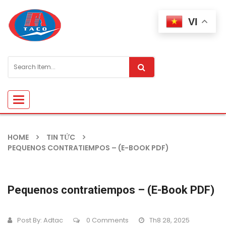
VI
Toggle
navigation
HOME
TIN TỨC
PEQUENOS CONTRATIEMPOS – (E-BOOK PDF)
Pequenos contratiempos – (E-Book PDF)
Post By:
Adtac
0 Comments
Th8 28, 2025