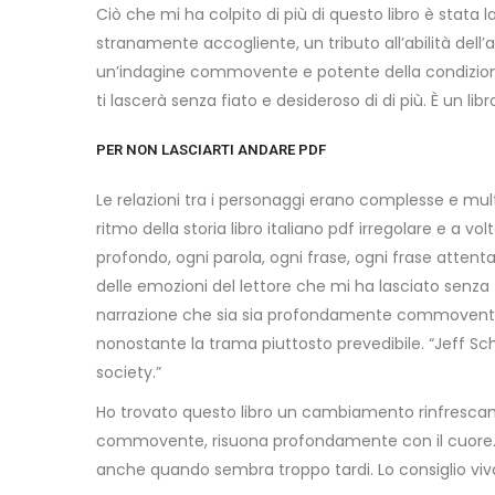
Ciò che mi ha colpito di più di questo libro è stat
stranamente accogliente, un tributo all’abilità del
un’indagine commovente e potente della condizione
ti lascerà senza fiato e desideroso di di più. È un li
PER NON LASCIARTI ANDARE PDF
Le relazioni tra i personaggi erano complesse e mul
ritmo della storia libro italiano pdf irregolare e a v
profondo, ogni parola, ogni frase, ogni frase atte
delle emozioni del lettore che mi ha lasciato senza
narrazione che sia sia profondamente commovente c
nonostante la trama piuttosto prevedibile. “Jeff Schm
society.”
Ho trovato questo libro un cambiamento rinfrescant
commovente, risuona profondamente con il cuore. È u
anche quando sembra troppo tardi. Lo consiglio vi