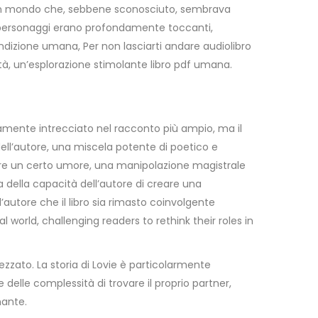
 in un mondo che, sebbene sconosciuto, sembrava
ei personaggi erano profondamente toccanti,
izione umana, Per non lasciarti andare audiolibro
ealtà, un’esplorazione stimolante libro pdf umana.
tamente intrecciato nel racconto più ampio, ma il
o dell’autore, una miscela potente di poetico e
eare un certo umore, una manipolazione magistrale
 della capacità dell’autore di creare una
tore che il libro sia rimasto coinvolgente
l world, challenging readers to rethink their roles in
zato. La storia di Lovie è particolarmente
elle complessità di trovare il proprio partner,
nante.