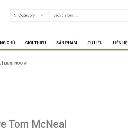
NG CHỦ
GIỚI THIỆU
SẢN PHẨM
TƯ LIỆU
LIÊN HỆ
| LIBRI NUOVI
are Tom McNeal