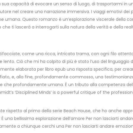
a la sua capacità di evocare un senso di luogo, di trasportarmi
l’autore nel creare una narrazione immersiva. I viaggi emotivi d
 umana. Questo romanzo è un’esplorazione viscerale della cond
bro che ti lascerà a interrogarti sulla natura della verità e della r
tifacciate, come una ricca, intricata trama, con ogni filo atten
olte lento. Ciò che mi ha colpito di più è stato l’uso del linguaggi
ntamente elaborata per libro epub una risposta specifica, per cr
 fiato, e, alla fine, profondamente commosso, una testimonianza
he profondamente umana. È un tributo alla competenza dell’au
idt’s ‘Disciplined Minds’ is a powerful critique of the professiona
e rispetto al primo della serie Beach House, che ho anche apprez
na bellissima esplorazione dell’amore Per non lasciarti andare d
vamente a chiunque cerchi una Per non lasciarti andare emozio