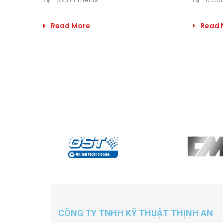
0 Comments
0 Co
Read More
Read 
CÔNG TY TNHH KỸ THUẬT THỊNH AN