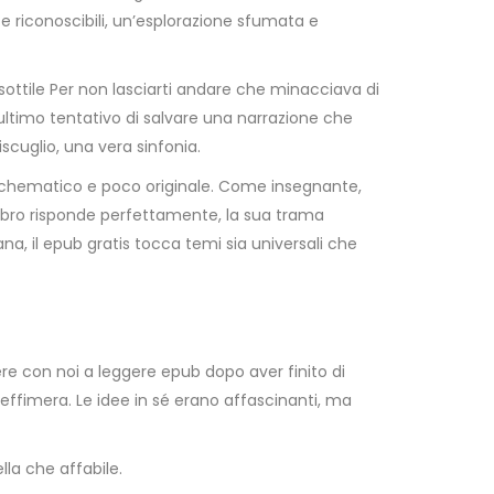
e riconoscibili, un’esplorazione sfumata e
sottile Per non lasciarti andare che minacciava di
ultimo tentativo di salvare una narrazione che
iscuglio, una vera sinfonia.
 schematico e poco originale. Come insegnante,
 libro risponde perfettamente, la sua trama
na, il epub gratis tocca temi sia universali che
ere con noi a leggere epub dopo aver finito di
 effimera. Le idee in sé erano affascinanti, ma
ella che affabile.