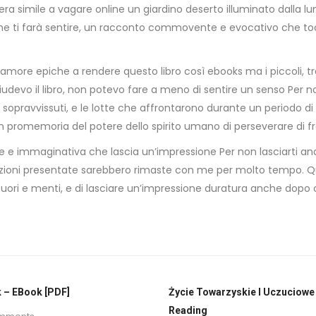
o era simile a vagare online un giardino deserto illuminato dalla l
ia che ti farà sentire, un racconto commovente e evocativo che t
ie d’amore epiche a rendere questo libro così ebooks ma i piccoli
udevo il libro, non potevo fare a meno di sentire un senso Per no
sopravvissuti, e le lotte che affrontarono durante un periodo di 
promemoria del potere dello spirito umano di perseverare di fro
 e immaginativa che lascia un’impressione Per non lasciarti andar
intuizioni presentate sarebbero rimaste con me per molto tempo. 
ro cuori e menti, e di lasciare un’impressione duratura anche dopo 
 – EBook [PDF]
Życie Towarzyskie I Uczuciowe 
Reading