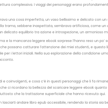
lettura complessiva. I viaggi dei personaggi erano profondament
mbrava una cosa imperfetta, un vaso bellissimo e delicato con un 
ella trama, sebbene inaspettata, sembrava artificiosa, come un 
, un delicato equilibrio tra azione e introspezione, un armonioso m
trama e la mancanza leggere ebook sorprese l’hanno reso un po’
e che possano catturare l’attenzione dei miei studenti, e questo
er i lettori iniziali. Nella sua esplorazione della condizione uma
acconto.
i e coinvolgenti, e cosa c’è in questi personaggi che li fa riman
le che ci ricordano la bellezza del scaricare leggere ebook quanto
piuttosto che la trattazione superficiale che hanno ricevuto qui.
non lasciarti andare libro epub accessibile, rendendo la storia sia b