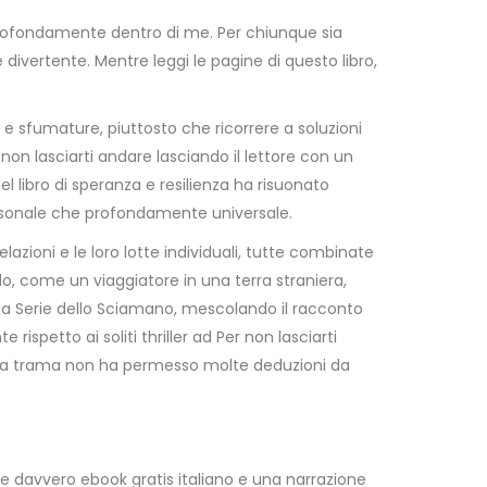
 profondamente dentro di me. Per chiunque sia
 divertente. Mentre leggi le pagine di questo libro,
à e sfumature, piuttosto che ricorrere a soluzioni
non lasciarti andare lasciando il lettore con un
el libro di speranza e resilienza ha risuonato
rsonale che profondamente universale.
lazioni e le loro lotte individuali, tutte combinate
 come un viaggiatore in una terra straniera,
lla Serie dello Sciamano, mescolando il racconto
spetto ai soliti thriller ad Per non lasciarti
, la trama non ha permesso molte deduzioni da
re davvero ebook gratis italiano e una narrazione