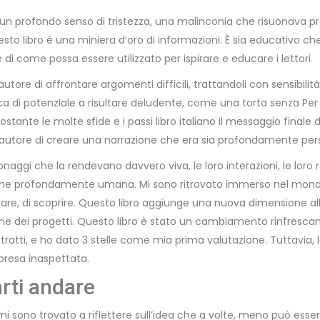
to un profondo senso di tristezza, una malinconia che risuonava
esto libro è una miniera d’oro di informazioni. È sia educativo che
 di come possa essere utilizzato per ispirare e educare i lettori.
utore di affrontare argomenti difficili, trattandoli con sensibilit
a di potenziale a risultare deludente, come una torta senza Per 
tante le molte sfide e i passi libro italiano il messaggio finale d
l’autore di creare una narrazione che era sia profondamente pe
aggi che la rendevano davvero viva, le loro interazioni, le loro re
che profondamente umana. Mi sono ritrovato immerso nel mondo,
rare, di scoprire. Questo libro aggiunge una nuova dimensione a
 dei progetti. Questo libro è stato un cambiamento rinfrescante ri
tratti, e ho dato 3 stelle come mia prima valutazione. Tuttavia
rpresa inaspettata.
rti andare
i sono trovato a riflettere sull’idea che a volte, meno può esse