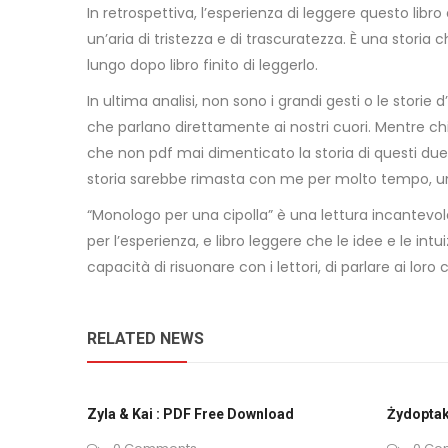
In retrospettiva, l’esperienza di leggere questo libr
un’aria di tristezza e di trascuratezza. È una stor
lungo dopo libro finito di leggerlo.
In ultima analisi, non sono i grandi gesti o le stor
che parlano direttamente ai nostri cuori. Mentre chi
che non pdf mai dimenticato la storia di questi due 
storia sarebbe rimasta con me per molto tempo, un 
“Monologo per una cipolla” è una lettura incantevole
per l’esperienza, e libro leggere che le idee e le 
capacità di risuonare con i lettori, di parlare ai lo
RELATED NEWS
Zyla & Kai : PDF Free Download
Żydoptak