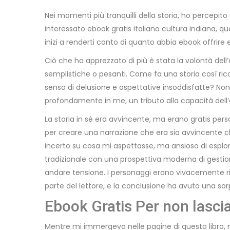
Nei momenti più tranquilli della storia, ho percepi
interessato ebook gratis italiano cultura indiana, qu
inizi a renderti conto di quanto abbia ebook offrire e
Ciò che ho apprezzato di più è stata la volontà dell’a
semplistiche o pesanti. Come fa una storia così ricc
senso di delusione e aspettative insoddisfatte? Nonos
profondamente in me, un tributo alla capacità del
La storia in sé era avvincente, ma erano gratis person
per creare una narrazione che era sia avvincente 
incerto su cosa mi aspettasse, ma ansioso di esplo
tradizionale con una prospettiva moderna di gestione
andare tensione. I personaggi erano vivacemente ri
parte del lettore, e la conclusione ha avuto una so
Ebook Gratis Per non lascia
Mentre mi immergevo nelle pagine di questo libro, m