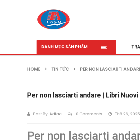
DANH MỤC SẢN PHẨM
TRA
HOME
TIN TỨC
PER NON LASCIARTI ANDARE 
Per non lasciarti andare | Libri Nuovi
Post By:
Adtac
0 Comments
Th8 26, 2025
Per non lasciarti and