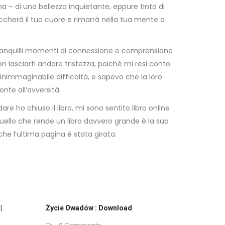
una – di una bellezza inquietante, eppure tinto di
occherà il tuo cuore e rimarrà nella tua mente a
, tranquilli momenti di connessione e comprensione
n lasciarti andare tristezza, poiché mi resi conto
inimmaginabile difficoltà, e sapevo che la loro
nte all’avversità.
e ho chiuso il libro, mi sono sentito libro online
Quello che rende un libro davvero grande è la sua
che l’ultima pagina è stata girata.
|
Życie Owadów : Download