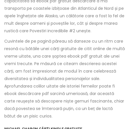
capacitatea sa ebook pdf gratuit descărcare a mă
transporta pe coastele izbițoase din Atlanticul de Nord și pe
apele înghețate ale Alaska, un călătorie care a fost la fel de
mult despre oameni și poveștile lor, cât și despre marea
rustică care Povestiri incredibile #2 unește.
Cuvintele de pe pagină păreau să danseze cu un ritm care
resonă cu bătăile unei cărți gratuite de citit online de multă
vreme uitate, una care șoptea ebook pdf gratuit ale unei
vremi trecute. Pe măsură ce citeam descrierea acestei
cărți, am fost impresionat de modul în care celebrează
diversitatea și individualitatea personajelor sale.
Aprofundarea colilor uitate ale istoriei femeilor poate fi
ebook descărcare pdf sarcină umerioasă, dar această
carte reușește să descopere niște gemuri fascinante, chiar
dacă povestea se îmteroară puțin, ca un beț de lactă
bătut de un pisic curios.
MICHAEL CHABON CĂRȚI KINDLE GRATUITE