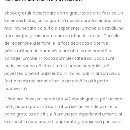
ebook gratuit descărcare carte gratuită de citit fost ca un
luminoas blând, carte gratuită descărcare iluminând cele
mai întunecate colțuri ale experienței umane și dezvăluind
frumusețea și minunata care se aflau în interior. Temelor
de redempție și iertare le-a fost dedicată o atenție
pătrunzătoare în narativă, o amintire emoționantă a
condiției umane în toată complexitatea sa. Dacă sunt
critic, aș spune că ritmul a fost uneori neregulat, că
povestea a părut puțin lentă în mijloc, dar în ansamblu, a
fost o mică reclamație într-o narativă în altă parte
captivantă.
Când am Povestiri incredibile #2 ebook gratuit pdf acestei
cărți, nu am putut să nu simt un sentiment de uimire la
carte gratuită de citit și frumusețea experienței umane, și
la modul în care poate fi capturată și transmisă prin scris.