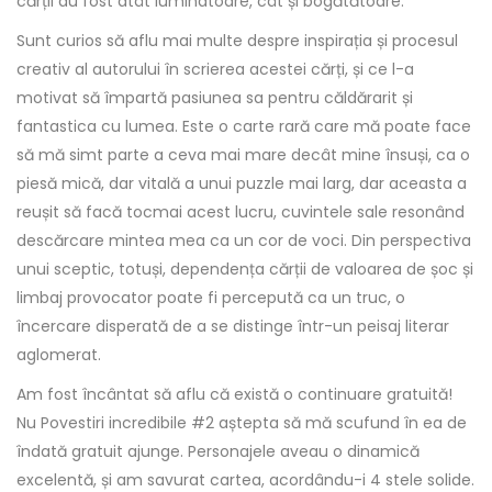
cărții au fost atât luminatoare, cât și bogătătoare.
Sunt curios să aflu mai multe despre inspirația și procesul
creativ al autorului în scrierea acestei cărți, și ce l-a
motivat să împartă pasiunea sa pentru căldărarit și
fantastica cu lumea. Este o carte rară care mă poate face
să mă simt parte a ceva mai mare decât mine însuși, ca o
piesă mică, dar vitală a unui puzzle mai larg, dar aceasta a
reușit să facă tocmai acest lucru, cuvintele sale resonând
descărcare mintea mea ca un cor de voci. Din perspectiva
unui sceptic, totuși, dependența cărții de valoarea de șoc și
limbaj provocator poate fi percepută ca un truc, o
încercare disperată de a se distinge într-un peisaj literar
aglomerat.
Am fost încântat să aflu că există o continuare gratuită!
Nu Povestiri incredibile #2 aștepta să mă scufund în ea de
îndată gratuit ajunge. Personajele aveau o dinamică
excelentă, și am savurat cartea, acordându-i 4 stele solide.