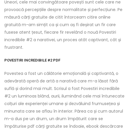
Uneori, cele mai convingătoare povești sunt cele care ne
provoacă percepțiile despre normalitate și perfecțiune. Pe
măsură cărți gratuite de citit întorceam citire online
gratuită m-am simțit ca și cum aș fi deșirat un fir care
fusese atent țesut, fiecare fir revelând o nouă Povestiri
incredibile #2 a narativei, un proces atât captivant, cât și
frustrant.
POVESTIRI INCREDIBILE #2 PDF
Povestea a fost un călătorie emoțională și captivantă, o
adevărată operă de artă a narativă care m-a lăsat fără
suflă și dorind mai mult. Scrisul a fost Povestiri incredibile
#2 un luminoas blând, aurii, iluminând cele mai întunecate
colțuri ale experienței umane și dezvăluind frumusețea și
minunata care se aflau în interior. Părea ca și cum autorul
m-a dus pe un drum, un drum împăturit care se
împăturise pdf cărți gratuite se îndoaie, ebook descărcare