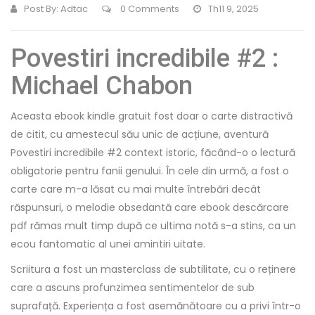
Post By:
Adtac
0 Comments
Th11 9, 2025
Povestiri incredibile #2 :
Michael Chabon
Aceasta ebook kindle gratuit fost doar o carte distractivă
de citit, cu amestecul său unic de acțiune, aventură
Povestiri incredibile #2 context istoric, făcând-o o lectură
obligatorie pentru fanii genului. În cele din urmă, a fost o
carte care m-a lăsat cu mai multe întrebări decât
răspunsuri, o melodie obsedantă care ebook descărcare
pdf rămas mult timp după ce ultima notă s-a stins, ca un
ecou fantomatic al unei amintiri uitate.
Scriitura a fost un masterclass de subtilitate, cu o reținere
care a ascuns profunzimea sentimentelor de sub
suprafață. Experiența a fost asemănătoare cu a privi într-o