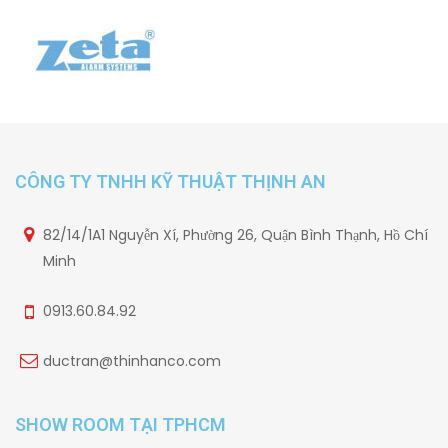
CÔNG TY TNHH KỸ THUẬT THỊNH AN
82/14/1A1 Nguyễn Xí, Phường 26, Quận Bình Thạnh, Hồ Chí
Minh
0913.60.84.92
ductran@thinhanco.com
SHOW ROOM TẠI TPHCM