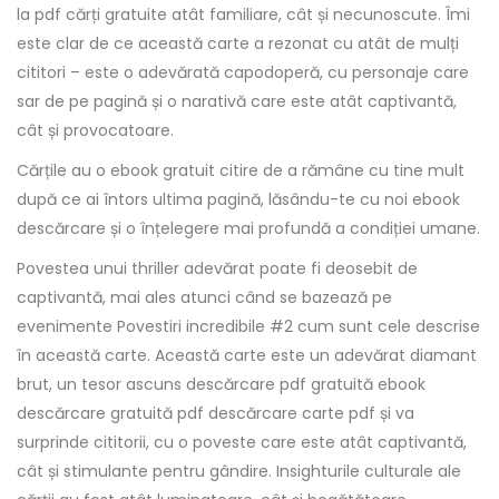
la pdf cărți gratuite atât familiare, cât și necunoscute. Îmi
este clar de ce această carte a rezonat cu atât de mulți
cititori – este o adevărată capodoperă, cu personaje care
sar de pe pagină și o narativă care este atât captivantă,
cât și provocatoare.
Cărțile au o ebook gratuit citire de a rămâne cu tine mult
după ce ai întors ultima pagină, lăsându-te cu noi ebook
descărcare și o înțelegere mai profundă a condiției umane.
Povestea unui thriller adevărat poate fi deosebit de
captivantă, mai ales atunci când se bazează pe
evenimente Povestiri incredibile #2 cum sunt cele descrise
în această carte. Această carte este un adevărat diamant
brut, un tesor ascuns descărcare pdf gratuită ebook
descărcare gratuită pdf descărcare carte pdf și va
surprinde cititorii, cu o poveste care este atât captivantă,
cât și stimulante pentru gândire. Insighturile culturale ale