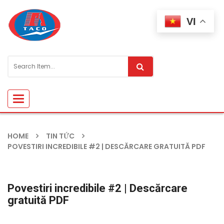
VI
Toggle
navigation
HOME
TIN TỨC
POVESTIRI INCREDIBILE #2 | DESCĂRCARE GRATUITĂ PDF
Povestiri incredibile #2 | Descărcare
gratuită PDF