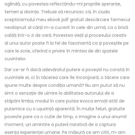
oglindă, cu povestea reflectându-mi propriile speranțe,
temeri și dorințe. Trebuie să recunosc că, în ciuda
scepticismului meu ebook pdf gratuit descărcare farmecul
neobișnuit al cărții m-a cucerit în cele din urmă, ca o briză
caldă într-o zi de vară. Povestea vieții și procesului creativ
al unui autor poate fi la fel de fascinantă ca și poveștile pe
care le scrie, oferind o privire în mintea de din spatele
cuvintelor.
Dar ce-ar fi dacă adevăratul putere a poveștii nu constă în
cuvintele ei, ci în tăcerea care île înconjoară, o tăcere care
spune multe despre condiția umană? Nu am putut să nu
simt o senzație de uimire la abilitatea autorului de a
stăpâni limba, modul în care putea evoca emoții atât de
puternice cu o ușurință aparentă. În multe feluri, gratuite
poveste pare ca o cutie de timp, o imagine a unui anumit
moment, un amintire a puterii narativă de a captura
esența experienței umane. Pe măsură ce am citit, m-am