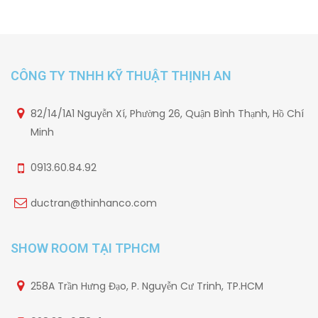
CÔNG TY TNHH KỸ THUẬT THỊNH AN
82/14/1A1 Nguyễn Xí, Phường 26, Quận Bình Thạnh, Hồ Chí
Minh
0913.60.84.92
ductran@thinhanco.com
SHOW ROOM TẠI TPHCM
258A Trần Hưng Đạo, P. Nguyễn Cư Trinh, TP.HCM