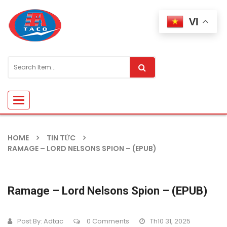
VI
Toggle
navigation
HOME
TIN TỨC
RAMAGE – LORD NELSONS SPION – (EPUB)
Ramage – Lord Nelsons Spion – (EPUB)
Post By:
Adtac
0 Comments
Th10 31, 2025