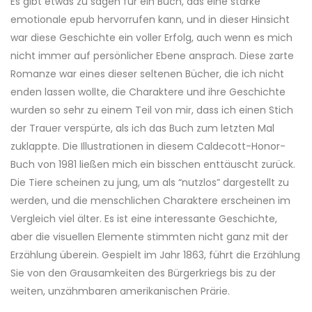
Es gibt etwas zu sagen für ein Buch, das eine starke
emotionale epub hervorrufen kann, und in dieser Hinsicht
war diese Geschichte ein voller Erfolg, auch wenn es mich
nicht immer auf persönlicher Ebene ansprach. Diese zarte
Romanze war eines dieser seltenen Bücher, die ich nicht
enden lassen wollte, die Charaktere und ihre Geschichte
wurden so sehr zu einem Teil von mir, dass ich einen Stich
der Trauer verspürte, als ich das Buch zum letzten Mal
zuklappte. Die Illustrationen in diesem Caldecott-Honor-
Buch von 1981 ließen mich ein bisschen enttäuscht zurück.
Die Tiere scheinen zu jung, um als “nutzlos” dargestellt zu
werden, und die menschlichen Charaktere erscheinen im
Vergleich viel älter. Es ist eine interessante Geschichte,
aber die visuellen Elemente stimmten nicht ganz mit der
Erzählung überein. Gespielt im Jahr 1863, führt die Erzählung
Sie von den Grausamkeiten des Bürgerkriegs bis zu der
weiten, unzähmbaren amerikanischen Prärie.