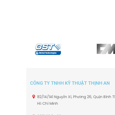
CÔNG TY TNHH KỸ THUẬT THỊNH AN
82/14/1A1 Nguyễn Xí, Phường 26, Quận Bình T
Hồ Chí Minh