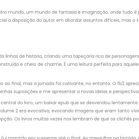
tro mundo, um mundo de fantasia e imaginação, onde tudo é pos
reciei a disposição do autor em abordar assuntos difíceis, mas 
átis linhas de história, criando uma tapeçaria rica de personag
struído e cheio de charme. É uma leitura perfeita para aquel
ao final, mas a jornada foi cativante, no entanto. O fb2 aprec
minhas suposições e me apresentar a novas ideias e perspectiva
io central do livro, um baixar epub que se desvendou lentament
 volume 2 era evocativa, evocando imagens que eram tanto ví
ção. Os livros muitas vezes nos lembram de que os clichês po
 fui mantido em suspense até o final. Ao mergulhar na história