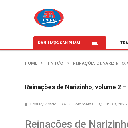
DANH MỤC SẢN PHẨM
TRA
HOME
TIN TỨC
REINAÇÕES DE NARIZINHO,
Reinações de Narizinho, volume 2 –
Post By:
Adtac
0 Comments
Th10 3, 2025
Reinações de Narizinh