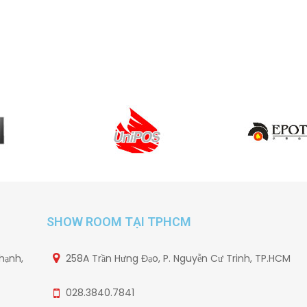
SHOW ROOM TẠI TPHCM
hạnh,
258A Trần Hưng Đạo, P. Nguyễn Cư Trinh, TP.HCM
028.3840.7841