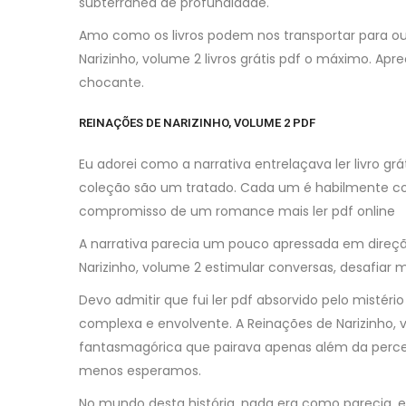
subterrânea de profundidade.
Amo como os livros podem nos transportar para ou
Narizinho, volume 2 livros grátis pdf o máximo. Ap
chocante.
REINAÇÕES DE NARIZINHO, VOLUME 2 PDF
Eu adorei como a narrativa entrelaçava ler livro gr
coleção são um tratado. Cada um é habilmente con
compromisso de um romance mais ler pdf online
A narrativa parecia um pouco apressada em direção 
Narizinho, volume 2 estimular conversas, desafiar 
Devo admitir que fui ler pdf absorvido pelo mistér
complexa e envolvente. A Reinações de Narizinho,
fantasmagórica que pairava apenas além da percep
menos esperamos.
No mundo desta história, nada era como parecia, e