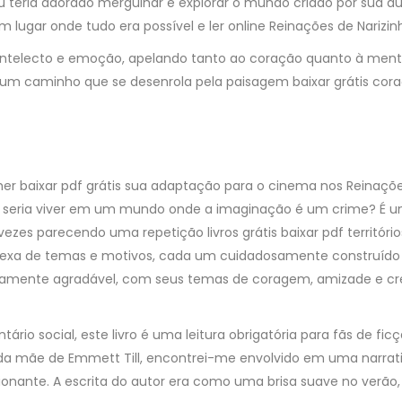
eu teria adorado mergulhar e explorar o mundo criado por sua a
lugar onde tudo era possível e ler online Reinações de Narizin
rar intelecto e emoção, apelando tanto ao coração quanto à m
a, um caminho que se desenrola pela paisagem baixar grátis c
sher baixar pdf grátis sua adaptação para o cinema nos Reinaçõe
o seria viver em um mundo onde a imaginação é um crime? É um
ezes parecendo uma repetição livros grátis baixar pdf territóri
xa de temas e motivos, cada um cuidadosamente construído par
xtremamente agradável, com seus temas de coragem, amizade e
rio social, este livro é uma leitura obrigatória para fãs de f
a mãe de Emmett Till, encontrei-me envolvido em uma narrativa
nante. A escrita do autor era como uma brisa suave no verã