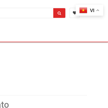
VI
ato