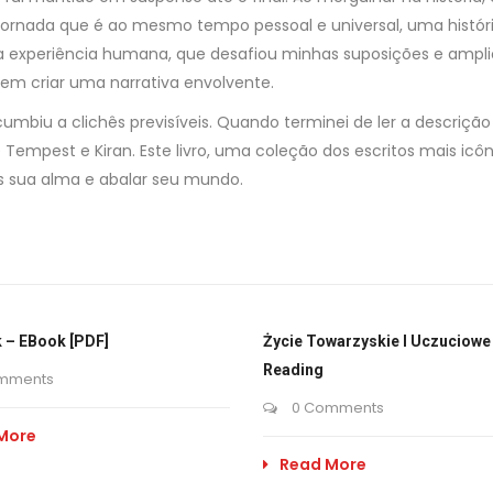
jornada que é ao mesmo tempo pessoal e universal, uma históri
da experiência humana, que desafiou minhas suposições e ampli
em criar uma narrativa envolvente.
cumbiu a clichês previsíveis. Quando terminei de ler a descrição
empest e Kiran. Este livro, uma coleção dos escritos mais icôn
s sua alma e abalar seu mundo.
 – EBook [PDF]
Życie Towarzyskie I Uczuciowe 
Reading
mments
0 Comments
More
Read More