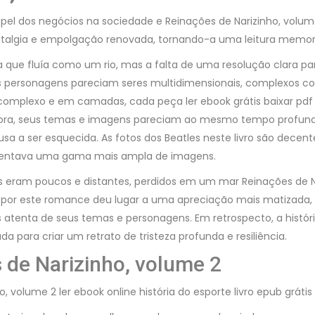
papel dos negócios na sociedade e Reinações de Narizinho, volu
ostalgia e empolgação renovada, tornando-a uma leitura memor
va que fluía como um rio, mas a falta de uma resolução clara p
os personagens pareciam seres multidimensionais, complexos c
omplexo e em camadas, cada peça ler ebook grátis baixar pdf li
ustadora, seus temas e imagens pareciam ao mesmo tempo prof
 a ser esquecida. As fotos dos Beatles neste livro são decent
esentava uma gama mais ampla de imagens.
eram poucos e distantes, perdidos em um mar Reinações de N
al por este romance deu lugar a uma apreciação mais matizada
s atenta de seus temas e personagens. Em retrospecto, a his
para criar um retrato de tristeza profunda e resiliência.
 de Narizinho, volume 2
volume 2 ler ebook online história do esporte livro epub grátis