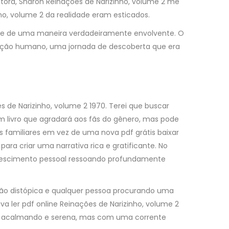
utora, Sharon Reinações de Narizinho, volume 2 me
ho, volume 2 da realidade eram esticados.
ente de uma maneira verdadeiramente envolvente. O
oração humano, uma jornada de descoberta que era
s de Narizinho, volume 2 1970. Terei que buscar
 livro que agradará aos fãs do gênero, mas pode
os familiares em vez de uma nova pdf grátis baixar
a criar uma narrativa rica e gratificante. No
 crescimento pessoal ressoando profundamente
icção distópica e qualquer pessoa procurando uma
 ler pdf online Reinações de Narizinho, volume 2
o, acalmando e serena, mas com uma corrente