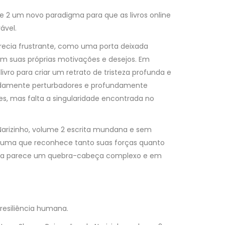
me 2 um novo paradigma para que as livros online
ável.
arecia frustrante, como uma porta deixada
om suas próprias motivações e desejos. Em
vro para criar um retrato de tristeza profunda e
undamente perturbadores e profundamente
es, mas falta a singularidade encontrada no
arizinho, volume 2 escrita mundana e sem
, uma que reconhece tanto suas forças quanto
tória parece um quebra-cabeça complexo e em
 resiliência humana.