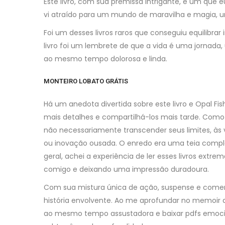
Este livro, com sua premissa intrigante, é um que 
vi atraído para um mundo de maravilha e magia, um 
Foi um desses livros raros que conseguiu equilib
livro foi um lembrete de que a vida é uma jornad
ao mesmo tempo dolorosa e linda.
MONTEIRO LOBATO GRÁTIS
Há um anedota divertida sobre este livro e Opal Fi
mais detalhes e compartilhá-los mais tarde. Com
não necessariamente transcender seus limites, às v
ou inovação ousada. O enredo era uma teia comple
geral, achei a experiência de ler esses livros e
comigo e deixando uma impressão duradoura.
Com sua mistura única de ação, suspense e comentá
história envolvente. Ao me aprofundar no memoir d
ao mesmo tempo assustadora e baixar pdfs emocio