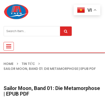
VI
Toggle
navigation
HOME
TIN TỨC
SAILOR MOON, BAND 01: DIE METAMORPHOSE | EPUB PDF
Sailor Moon, Band 01: Die Metamorphose
| EPUB PDF