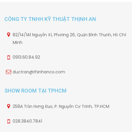
CÔNG TY TNHH KỸ THUẬT THỊNH AN
82/14/1A1 Nguyễn Xí, Phường 26, Quận Bình Thạnh, Hồ Chí
Minh
0913.60.84.92
ductran@thinhanco.com
SHOW ROOM TẠI TPHCM
258A Trần Hưng Đạo, P. Nguyễn Cư Trinh, TP.HCM
028.3840.7841