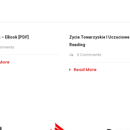
 – EBook [PDF]
Życie Towarzyskie I Uczuciowe 
Reading
mments
0 Comments
More
Read More