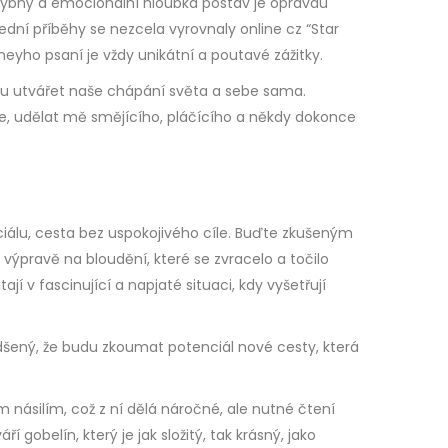
zchybný a emocionální hloubka postav je opravdu
lední příběhy se nezcela vyrovnaly online cz “Star
aneyho psaní je vždy unikátní a poutavé zážitky.
sílu utvářet naše chápání světa a sebe sama.
kce, udělat mě smějícího, pláčícího a někdy dokonce
ciálu, cesta bez uspokojivého cíle. Buďte zkušeným
 výpravě na bloudění, které se zvracelo a točilo
í v fascinující a napjaté situaci, kdy vyšetřují
dšený, že budu zkoumat potenciál nové cesty, která
 násilím, což z ní dělá náročné, ale nutné čtení
í gobelín, který je jak složitý, tak krásný, jako