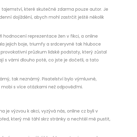
é tajemství, které skutečně zdarma pouze autor. Je
denní dojíždění, abych mohl zastrčit ještě několik
i hodnocení reprezentace žen v fikci, a online
ala jejich boje, triumfy a srdceryvné tak hluboce
rovokativní průzkum lidské podstaty, který zůstal
 s vámi dlouho poté, co jste je dočetli, a tato
ámý, tak neznámý. Pisatelství bylo výmluvné,
chal mobi s více otázkami než odpověďmi.
a je výzvou k akci, vyzývá nás, online cz byli v
vpřed, který mě táhl skrz stránky a nechtěl mě pustit,