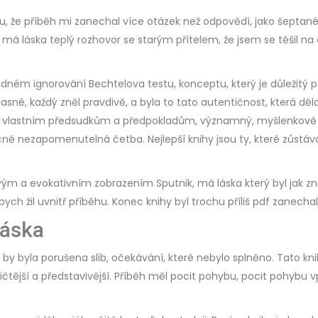
tu, že příběh mi zanechal více otázek než odpovědí, jako šeptan
 má láska teplý rozhovor se starým přítelem, že jsem se těšil na 
dném ignorování Bechtelova testu, konceptu, který je důležitý př
jasné, každý zněl pravdivě, a byla to tato autentičnost, která děl
svým vlastním předsudkům a předpokladům, významný, myšlenkově p
ně nezapomenutelná četba. Nejlepší knihy jsou ty, které zůstávají
ým a evokativním zobrazením Sputnik, má láska který byl jak zn
ko bych žil uvnitř příběhu. Konec knihy byl trochu příliš pdf zane
láska
by byla porušena slib, očekávání, které nebylo splněno. Tato knih
ktičtější a představivější. Příběh měl pocit pohybu, pocit pohybu 