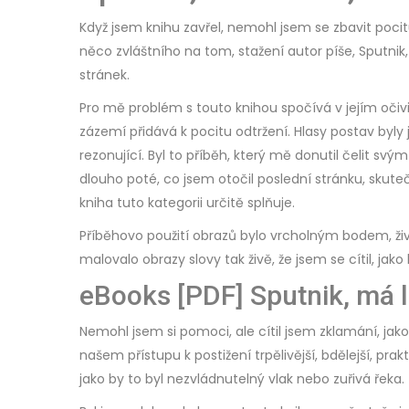
Když jsem knihu zavřel, nemohl jsem se zbavit poci
něco zvláštního na tom, stažení autor píše, Sputnik,
stránek.
Pro mě problém s touto knihou spočívá v jejím očivi
zázemí přidává k pocitu odtržení. Hlasy postav byly 
rezonující. Byl to příběh, který mě donutil čelit 
dlouho poté, co jsem otočil poslední stránku, skuteč
kniha tuto kategorii určitě splňuje.
Příběhovo použití obrazů bylo vrcholným bodem, živ
malovalo obrazy slovy tak živě, že jsem se cítil, ja
eBooks [PDF] Sputnik, má 
Nemohl jsem si pomoci, ale cítil jsem zklamání, jako 
našem přístupu k postižení trpělivější, bdělejší, pra
jako by to byl nezvládnutelný vlak nebo zuřivá řeka.