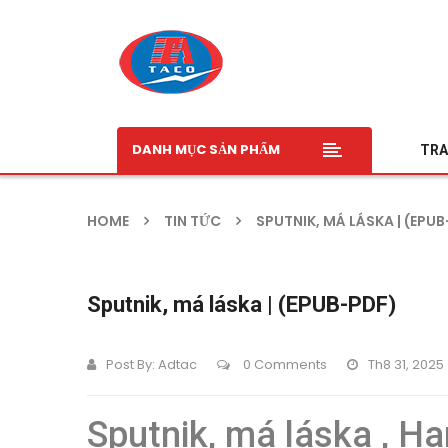
DANH MỤC SẢN PHẨM
TRA
HOME
TIN TỨC
SPUTNIK, MÁ LÁSKA | (EPU
Sputnik, má láska | (EPUB-PDF)
Post By:
Adtac
0 Comments
Th8 31, 2025
Sputnik, má láska , H