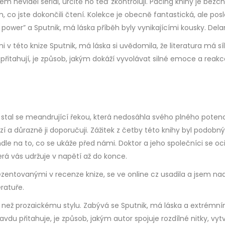
em neviděl seriál, určitě ho teď zkontroluji. Pacing knihy je be
 co jste dokončili čtení. Kolekce je obecně fantastická, ale pos
ge power” a Sputnik, má láska příběh byly vynikajícími kousky. Del
 v této knize Sputnik, má láska si uvědomila, že literatura má 
 přitahují, je způsob, jakým dokáží vyvolávat silné emoce a rea
 stal se meandrující řekou, která nedosáhla svého plného poten
 a důrazně ji doporučuji. Zážitek z četby této knihy byl podobný
 na to, co se ukáže před námi. Doktor a jeho společníci se ocitaj
terá vás udržuje v napětí až do konce.
zentovanými v recenze knize, se ve online cz usadila a jsem na
ratuře.
m než prozaickému stylu. Zabývá se Sputnik, má láska a extrémním
vdu přitahuje, je způsob, jakým autor spojuje rozdílné nitky, vytvář