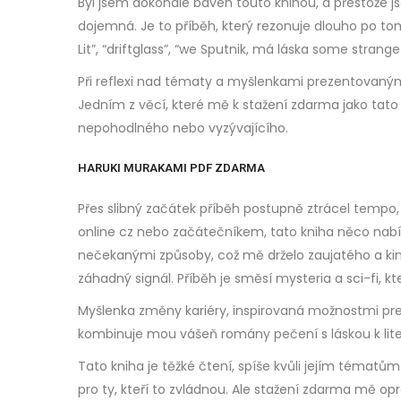
Byl jsem dokonale baven touto knihou, a přestože js
dojemná. Je to příběh, který rezonuje dlouho po tom,
Lit”, “driftglass”, “we Sputnik, má láska some stran
Při reflexi nad tématy a myšlenkami prezentovanými
Jedním z věcí, které mě k stažení zdarma​ jako tato
nepohodlného nebo vyzývajícího.
HARUKI MURAKAMI PDF ZDARMA
Přes slibný začátek příběh postupně ztrácel tempo,
online cz nebo začátečníkem, tato kniha něco nabízí
nečekanými způsoby, což mě drželo zaujatého a kindle
záhadný signál. Příběh je směsí mysteria a sci-fi, k
Myšlenka změny kariéry, inspirovaná možnostmi pre
kombinuje mou vášeň romány pečení s láskou k lite
Tato kniha je těžké čtení, spíše kvůli jejím tématů
pro ty, kteří to zvládnou. Ale stažení zdarma​ mě opra