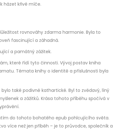
ak házet křivé míče.
 důležitost rovnováhy zdarma harmonie. Byla to
veň fascinující a záhadná.
ující a památný zážitek.
 které řídí tyto činnosti. Vývoj postav kniha
matu. Témata knihy o identitě a příslušnosti byla
ylo také podivně kathartické. Byl to zvědavý, líný
myšlenek a zážitků. Krása tohoto příběhu spočívá v
yprávění.
átím do tohoto bohatého epub pohlcujícího světa.
tvo více než jen příběh – je to průvodce, společník a