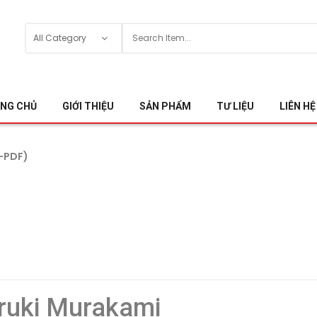
NG CHỦ
GIỚI THIỆU
SẢN PHẨM
TƯ LIỆU
LIÊN HỆ
B-PDF)
aruki Murakami