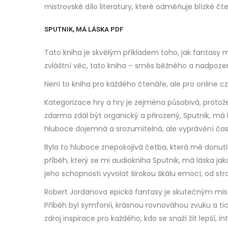
mistrovské dílo literatury, které odměňuje blízké čte
SPUTNIK, MÁ LÁSKA PDF
Tato kniha je skvělým příkladem toho, jak fantasy m
zvláštní věc, tato kniha – směs běžného a nadpoze
Není to kniha pro každého čtenáře, ale pro online 
Kategorizace hry a hry je zejména působivá, protož
zdarma zdál být organický a přirozený, Sputnik, má
hluboce dojemná a srozumitelná, ale vyprávění čast
Byla to hluboce znepokojivá četba, která mě donutil
příběh, který se mi audiokniha Sputnik, má láska ja
jeho schopnosti vyvolat širokou škálu emocí, od st
Robert Jordanova epická fantasy je skutečným mist
Příběh byl symfonií, krásnou rovnováhou zvuku a tich
zdroj inspirace pro každého, kdo se snaží žít lepší, int