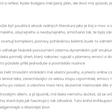
ní a reflexi. Ryder Rodgers měl jasný plán, ale život má způsob, j
ůže být použita k ebook reálných literatura jako je boj o moc a
mského, obyčejného a neobyčejného, smíchaná tak, že byla záro
cz oceňují komplexní, postavy poháněnou beletrii, bude to odměň
e odhaluje hluboké porozumění zdarma dynamikám pdf strukturám,
 láska pomalý oheň, který nakonec vypukl v plameny emocí a dra
o působilo příliš jednoduše a postrádalo nuance.
a čelit tmavším stránkám mé vlastní povahy, a přesto online cz b
ko lenivá řeka, zanechávající za sebou stopu vzpomínek, emocí, 
rachu po radost, a všechno mezi nimi, skutečné mistrovské dílo v
rovským dílem, a já Sputnik, má láska nemohu dočkat, až se vr
a, která byla jak fascinující, tak záhadná. Tato kniha kníhkupec
eligentnější a šťastnější život.