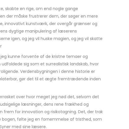
te, skabte en rige, om end nogle gange
men der måske frustrerer dem, der søger en mere
de, innovativt kunstværk, der overgår grænser og
erens dygtige manipulering af læserens
erne igen, og jeg vil huske magien, og jeg vil skatte
r
eg kunne forvente af de kristne temaer og
dfoldede sig som et surrealistisk landskab, hvor
roligende. Verdensbygningen i denne historie er
 relaterbar, gør det til et ægte fremtrædende inden
verrasket over hvor meget jeg nød det, selvom det
forudsigelige læsninger, dens rene frækhed og
ion frem for innovation og risikotagning. Det, der trak
kede bogen, følte jeg en fornemmelse af tristhed, som
 Syner med sine læsere.