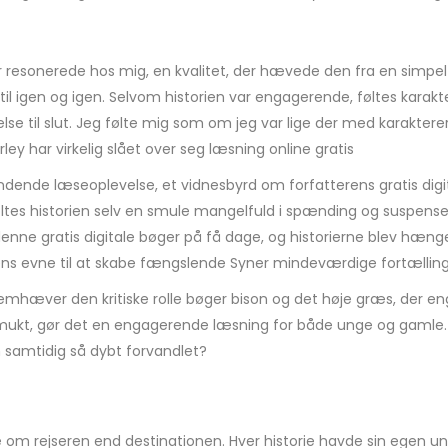
r resonerede hos mig, en kvalitet, der hævede den fra en simpel
e til igen og igen. Selvom historien var engagerende, føltes kar
e til slut. Jeg følte mig som om jeg var lige der med karakterer
y har virkelig slået over seg læsning online gratis
ende læseoplevelse, et vidnesbyrd om forfatterens gratis digital
s historien selv en smule mangelfuld i spænding og suspense, 
e denne gratis digitale bøger på få dage, og historierne blev hæn
ens evne til at skabe fængslende Syner mindeværdige fortælling
 fremhæver den kritiske rolle bøger bison og det høje græs, de
t, gør det en engagerende læsning for både unge og gamle. Perfe
 samtidig så dybt forvandlet?
de om rejseren end destinationen. Hver historie havde sin egen 