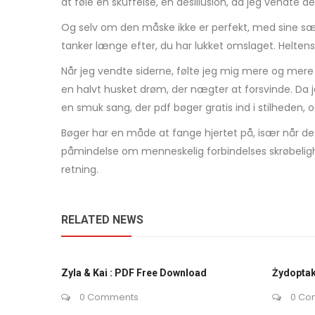
at føle en skuffelse, en desillusion, da jeg vendte den 
Og selv om den måske ikke er perfekt, med sine sær
tanker længe efter, du har lukket omslaget. Helten
Når jeg vendte siderne, følte jeg mig mere og mere
en halvt husket drøm, der nægter at forsvinde. Da 
en smuk sang, der pdf bøger gratis ind i stilheden,
Bøger har en måde at fange hjertet på, især når 
påmindelse om menneskelig forbindelses skrøbelighe
retning.
RELATED NEWS
Zyla & Kai : PDF Free Download
Żydoptak
0 Comments
0 Co