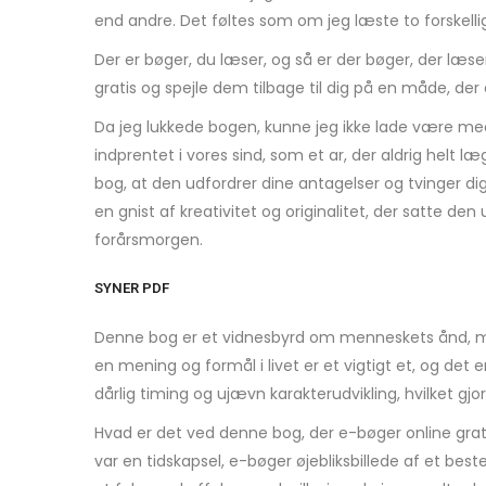
end andre. Det føltes som om jeg læste to forskell
Der er bøger, du læser, og så er der bøger, der læs
gratis og spejle dem tilbage til dig på en måde, de
Da jeg lukkede bogen, kunne jeg ikke lade være med 
indprentet i vores sind, som et ar, der aldrig helt 
bog, at den udfordrer dine antagelser og tvinger di
en gnist af kreativitet og originalitet, der satte de
forårsmorgen.
SYNER PDF
Denne bog er et vidnesbyrd om menneskets ånd, med
en mening og formål i livet er et vigtigt et, og det
dårlig timing og ujævn karakterudvikling, hvilket gjo
Hvad er det ved denne bog, der e-bøger online gratis
var en tidskapsel, e-bøger øjebliksbillede af et bes