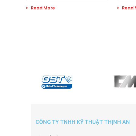
Read More
Read 
CÔNG TY TNHH KỸ THUẬT THỊNH AN