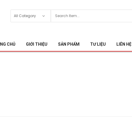
NG CHỦ
GIỚI THIỆU
SẢN PHẨM
TƯ LIỆU
LIÊN HỆ