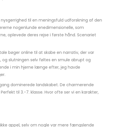
 nysgerrighed til en meningsfuld udforskning af den
aktererne nogenlunde enedimensionelle, som
ne, oplevede deres rejse i første hånd. Scenariet
e bøger online til at skabe en narrativ, der var
og slutningen selv føltes en smule abrupt og
gende i min hjerne længe efter, jeg havde
er.
r engang dominerede landskabet. De charmerende
kt til 3.-7. klasse. Hvor ofte ser vi en karakter,
unikke appel, selv om nogle var mere fængslende