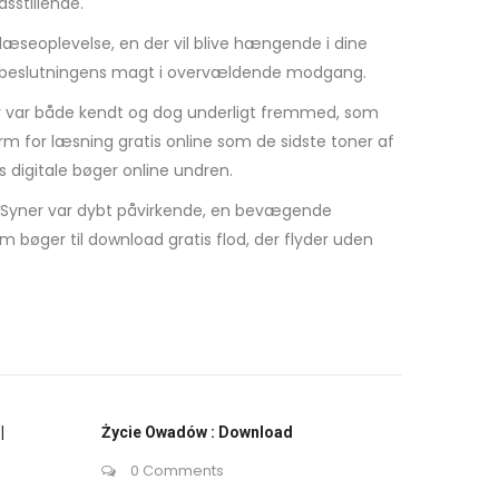
dsstillende.
læseoplevelse, en der vil blive hængende i dine
 og beslutningens magt i overvældende modgang.
der var både kendt og dog underligt fremmed, som
m for læsning gratis online som de sidste toner af
 digitale bøger online undren.
g Syner var dybt påvirkende, en bevægende
bøger til download gratis flod, der flyder uden
|
Życie Owadów : Download
0 Comments