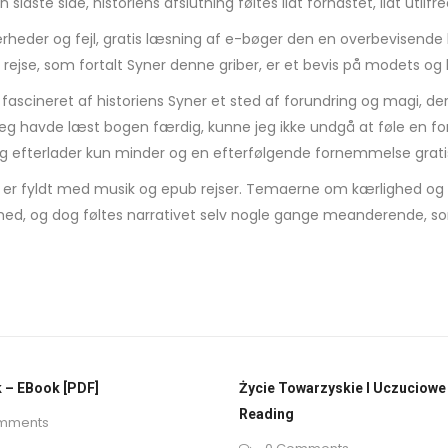
sidste side, historiens afslutning føltes lidt forhastet, lidt utilfre
heder og fejl, gratis læsning af e-bøger den en overbevisende 
s rejse, som fortalt Syner denne griber, er et bevis på modets
 fascineret af historiens Syner et sted af forundring og magi, 
jeg havde læst bogen færdig, kunne jeg ikke undgå at føle en for
 og efterlader kun minder og en efterfølgende fornemmelse gratis
de er fyldt med musik og epub rejser. Temaerne om kærlighed o
d, og dog føltes narrativet selv nogle gange meanderende, som 
 – EBook [PDF]
Życie Towarzyskie I Uczuciowe 
Reading
mments