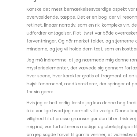
Kanske det mest bemærkelsesværdige aspekt var måd
overvældende, tæppe. Det er en bog, der vil reson
retlinet, lineær narrativ, som en rik, kompleks vi
udfordrer antagelser. Plot-twist var både overraske
forventninger. Og når mørket falder, og stjernerne op
minderne, og jeg vil holde dem tæt, som en kostbar
Jeg må indrømme, at jeg nærmede mig denne roman 
mysterieelementer, der vævede sig gennem fortællin
hver scene, hver karakter gratis et fragment af en
højst fenomenal, med karakterer, der springer af pa
for sin genre.
Hvis jeg er helt ærlig, læste jeg kun denne bog for
ikke var lige hvad jeg normalt ville vælge. Denne b
villighed til at presse grænser gør den til en frisk v
mig ind, var forfatterens modige og ubelejligtige sti
om jeg sagde farvel til gamle venner, et vidnesbyr