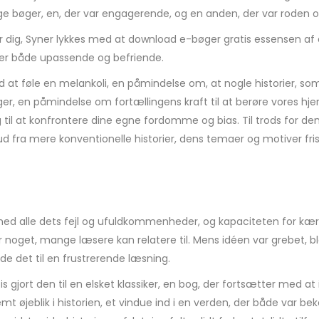
ige bøger, en, der var engagerende, og en anden, der var roden 
er dig, Syner lykkes med at download e-bøger gratis essensen af 
r er både upassende og befriende.
at føle en melankoli, en påmindelse om, at nogle historier, som 
læger, en påmindelse om fortællingens kraft til at berøre vores hj
g til at konfrontere dine egne fordomme og bias. Til trods for d
n ud fra mere konventionelle historier, dens temaer og motiver fri
 alle dets fejl og ufuldkommenheder, og kapaciteten for kærli
 er noget, mange læsere kan relatere til. Mens idéen var grebet, 
rde det til en frustrerende læsning.
 gjort den til en elsket klassiker, en bog, der fortsætter med a
temt øjeblik i historien, et vindue ind i en verden, der både var