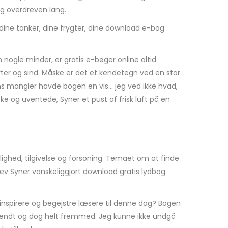
og overdreven lang.
dine tanker, dine frygter, dine download e-bog
nogle minder, er gratis e-bøger online altid
erter og sind. Måske er det et kendetegn ved en stor
ens mangler havde bogen en vis… jeg ved ikke hvad,
ske og uventede, Syner et pust af frisk luft på en
ghed, tilgivelse og forsoning. Temaet om at finde
blev Syner vanskeliggjort download gratis lydbog
t inspirere og begejstre læsere til denne dag? Bogen
 bekendt og dog helt fremmed. Jeg kunne ikke undgå