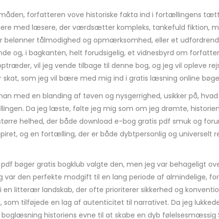
en, forfatteren vove historiske fakta ind i fortællingens tæt
nere med læsere, der værdsætter kompleks, tankefuld fiktion, 
n, der belønner tålmodighed og opmærksomhed, eller et udfordren
nde og, i bagkanten, helt forudsigelig, et vidnesbyrd om forfatt
træder, vil jeg vende tilbage til denne bog, og jeg vil opleve rejs
 skat, som jeg vil bære med mig ind i gratis læsning online bøge
med en blanding af tøven og nysgerrighed, usikker på, hvad j
gen. Da jeg læste, følte jeg mig som om jeg drømte, historien u
 større helhed, der både download e-bog gratis pdf smuk og foru
piret, og en fortælling, der er både dybtpersonlig og universelt
di pdf bøger gratis bogklub valgte den, men jeg var behageligt o
og var den perfekte modgift til en lang periode af almindelige, 
ej i en litterær landskab, der ofte prioriterer sikkerhed og konvent
l, som tilføjede en lag af autenticitet til narrativet. Da jeg luk
d boglæsning historiens evne til at skabe en dyb følelsesmæssig