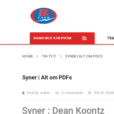
DANH MỤC SẢN PHẨM
TRA
HOME
TIN TỨC
SYNER | ALT OM PDFS
Syner | Alt om PDFs
Post By:
Adtac
0 Comments
Th9 30, 2025
Syner : Dean Koontz