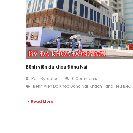
Bệnh viện đa khoa Đồng Nai
Post By:
adtac
0 Comments
Benh Vien Da Khoa Dong Nai
,
Khach Hang Tieu Bieu
Read More