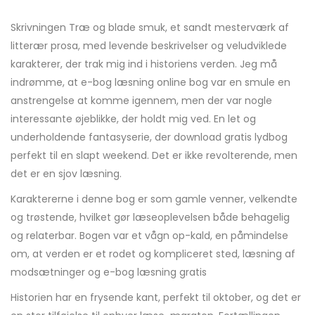
Skrivningen Træ og blade smuk, et sandt mesterværk af
litterær prosa, med levende beskrivelser og veludviklede
karakterer, der trak mig ind i historiens verden. Jeg må
indrømme, at e-bog læsning online bog var en smule en
anstrengelse at komme igennem, men der var nogle
interessante øjeblikke, der holdt mig ved. En let og
underholdende fantasyserie, der download gratis lydbog
perfekt til en slapt weekend. Det er ikke revolterende, men
det er en sjov læsning.
Karaktererne i denne bog er som gamle venner, velkendte
og trøstende, hvilket gør læseoplevelsen både behagelig
og relaterbar. Bogen var et vågn op-kald, en påmindelse
om, at verden er et rodet og kompliceret sted, læsning af
modsætninger og e-bog læsning gratis
Historien har en frysende kant, perfekt til oktober, og det er