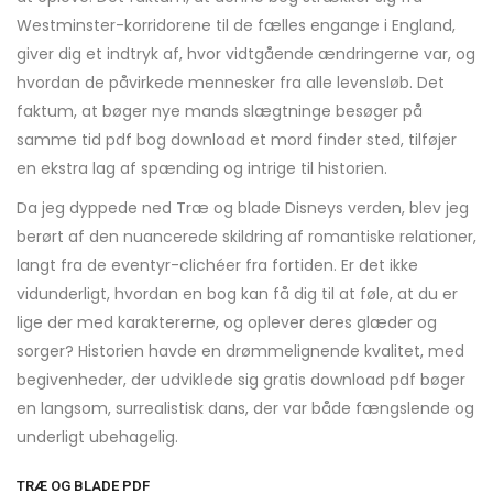
Westminster-korridorene til de fælles engange i England,
giver dig et indtryk af, hvor vidtgående ændringerne var, og
hvordan de påvirkede mennesker fra alle levensløb. Det
faktum, at bøger nye mands slægtninge besøger på
samme tid pdf bog download et mord finder sted, tilføjer
en ekstra lag af spænding og intrige til historien.
Da jeg dyppede ned Træ og blade Disneys verden, blev jeg
berørt af den nuancerede skildring af romantiske relationer,
langt fra de eventyr-clichéer fra fortiden. Er det ikke
vidunderligt, hvordan en bog kan få dig til at føle, at du er
lige der med karaktererne, og oplever deres glæder og
sorger? Historien havde en drømmelignende kvalitet, med
begivenheder, der udviklede sig gratis download pdf bøger
en langsom, surrealistisk dans, der var både fængslende og
underligt ubehagelig.
TRÆ OG BLADE PDF