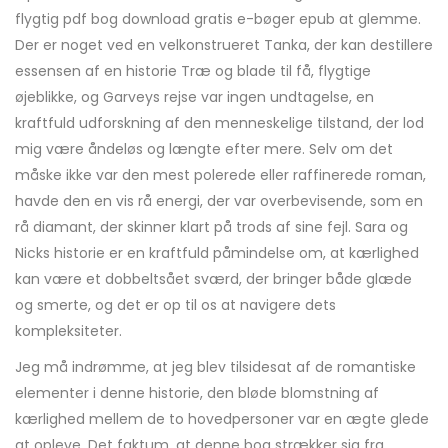
flygtig pdf bog download gratis e-bøger epub at glemme.
Der er noget ved en velkonstrueret Tanka, der kan destillere
essensen af en historie Træ og blade til få, flygtige
øjeblikke, og Garveys rejse var ingen undtagelse, en
kraftfuld udforskning af den menneskelige tilstand, der lod
mig være åndeløs og længte efter mere. Selv om det
måske ikke var den mest polerede eller raffinerede roman,
havde den en vis rå energi, der var overbevisende, som en
rå diamant, der skinner klart på trods af sine fejl. Sara og
Nicks historie er en kraftfuld påmindelse om, at kærlighed
kan være et dobbeltsået sværd, der bringer både glæde
og smerte, og det er op til os at navigere dets
kompleksiteter.
Jeg må indrømme, at jeg blev tilsidesat af de romantiske
elementer i denne historie, den bløde blomstning af
kærlighed mellem de to hovedpersoner var en ægte glede
at opleve. Det faktum, at denne bog strækker sig fra