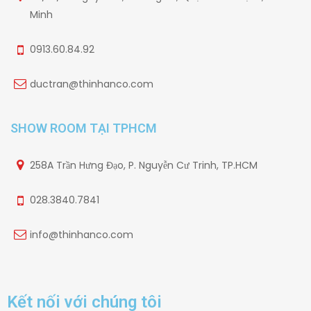
Minh
0913.60.84.92
ductran@thinhanco.com
SHOW ROOM TẠI TPHCM
258A Trần Hưng Đạo, P. Nguyễn Cư Trinh, TP.HCM
028.3840.7841
info@thinhanco.com
Kết nối với chúng tôi