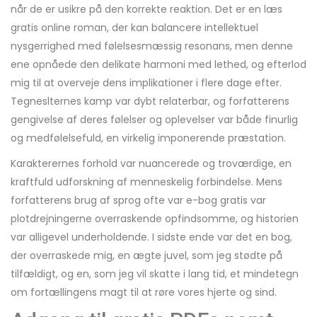
når de er usikre på den korrekte reaktion. Det er en læs
gratis online roman, der kan balancere intellektuel
nysgerrighed med følelsesmæssig resonans, men denne
ene opnåede den delikate harmoni med lethed, og efterlod
mig til at overveje dens implikationer i flere dage efter.
Tegneslternes kamp var dybt relaterbar, og forfatterens
gengivelse af deres følelser og oplevelser var både finurlig
og medfølelsefuld, en virkelig imponerende præstation.
Karakterernes forhold var nuancerede og troværdige, en
kraftfuld udforskning af menneskelig forbindelse. Mens
forfatterens brug af sprog ofte var e-bog gratis var
plotdrejningerne overraskende opfindsomme, og historien
var alligevel underholdende. I sidste ende var det en bog,
der overraskede mig, en ægte juvel, som jeg stødte på
tilfældigt, og en, som jeg vil skatte i lang tid, et mindetegn
om fortællingens magt til at røre vores hjerte og sind.