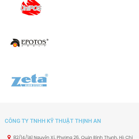
CÔNG TY TNHH KỸ THUẬT THỊNH AN
82/14/1A1 Nguyễn Xí, Phường 26, Quận Bình Thạnh, Hồ Chí