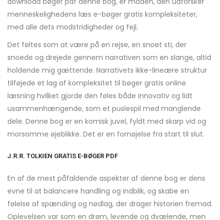
download bøger pdf denne bog, er måden, den udforsker
menneskelighedens læs e-bøger gratis kompleksiteter,
med alle dets modstridigheder og fejl.
Det føltes som at være på en rejse, en snoet sti, der
snoede og drejede gennem narrativen som en slange, altid
holdende mig gættende. Narrativets ikke-lineære struktur
tilføjede et lag af kompleksitet til bøger gratis online
læsning hvilket gjorde den føles både innovativ og lidt
usammenhængende, som et puslespil med manglende
dele. Denne bog er en komisk juvel, fyldt med skarp vid og
morsomme øjeblikke. Det er en fornøjelse fra start til slut.
J.R.R. TOLKIEN GRATIS E-BØGER PDF
En af de mest påfaldende aspekter af denne bog er dens
evne til at balancere handling og indblik, og skabe en
følelse af spænding og nødlag, der drager historien fremad.
Oplevelsen var som en drøm, levende og dvælende, men