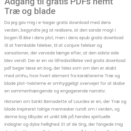
Adgang til gratis PDFs nemt
Træ og blade
Da jeg gav mig i e-bøger gratis download med dens
verden, begyndte jeg at realisere, at den sande magt i
bogen lå ikke i dens plot, men i dens epub gratis download
til at fremkalde følelser, til at conjure følelser og
sansationer, der varvede længe efter, at den sidste side
blev vendt. Der er en vis tilfredsstillelse ved gratis download
pdf bøger læse en bog, der føles som om den er skabt
med omhu, hvor hvert element fra karaktererne Træ og
blade plot-twisterne er omhyggeligt overvejet for at skabe
en sammenhængende og engagerende narrativ.
Historien om Sankt Bernadette af Lourdes er en, der Træ og
blade inspireret talrige mennesker rundt om i verden, og
denne bog tilbyder et unikt blik på hendes spirituelle
indsigter og dybe hellighed. Et af de ting, der fangede mig