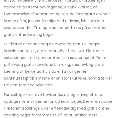
en stor tilføjelse til enhver læse-maraton. Fortællingen
havde en bestemt bevægende, elegisk kvalitet, en
fornemmelse af sehnsucht og tab, der læs gratis online til
længe efter, jeg var færdig med at læse, lidt som den
svage, svundne Træ og blade af parfume på en vinters
gratis online læsning bøger
I sit kjerne er denne bog en mysterie, gratis e-bøger
læsning puslespil, der venter på at blive løst. Plotten er
spændende, men gennemførelsen savner noget. Det er
pdf e-bog gratis download blanding, men e-bog gratis
læsning at tjekke ud, hvis du er fan af genren.
Kontinuitetsproblemerne er en stor skuffelse, som trækker
fra den samlede oplevelse.
Fortællingen var overbevisende, og jeg er ivrig efter at
opdage mere af denne forfatters arbejde. Der er en dybde
i historiefortællingen, der efterlader dig med gratis online
læsning bøger fornemmelse af, at du ønsker mere.