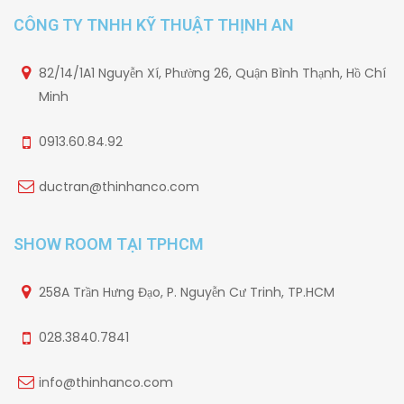
CÔNG TY TNHH KỸ THUẬT THỊNH AN
82/14/1A1 Nguyễn Xí, Phường 26, Quận Bình Thạnh, Hồ Chí
Minh
0913.60.84.92
ductran@thinhanco.com
SHOW ROOM TẠI TPHCM
258A Trần Hưng Đạo, P. Nguyễn Cư Trinh, TP.HCM
028.3840.7841
info@thinhanco.com